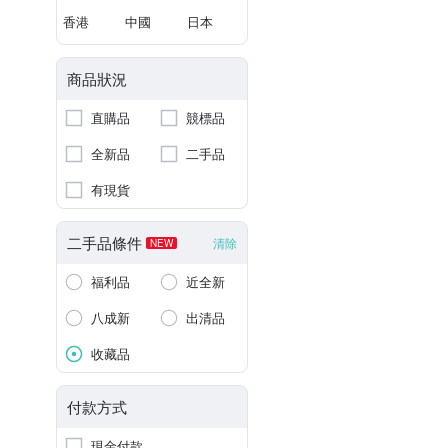
香港
中國
日本
商品狀況
直購品
競標品
全新品
二手品
有現貨
二手品條件
清除
NEW
福利品
近全新
八成新
出清品
收藏品
付款方式
現金付款