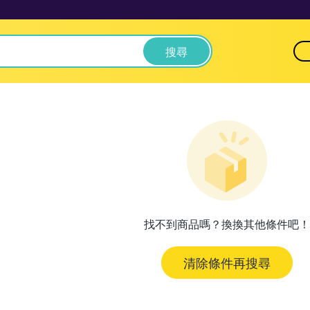
搜尋
找不到商品嗎？換換其他條件吧！
清除條件再搜尋