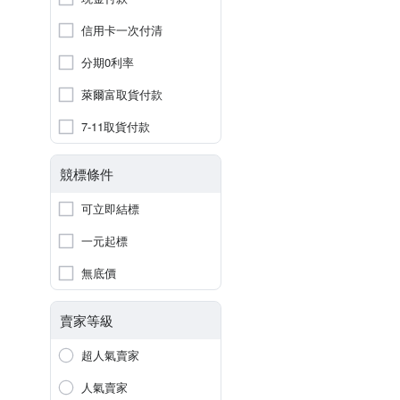
信用卡一次付清
分期0利率
萊爾富取貨付款
7-11取貨付款
競標條件
可立即結標
一元起標
無底價
賣家等級
超人氣賣家
人氣賣家