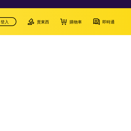
登入
賣東西
購物車
即時通