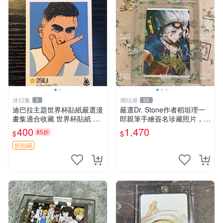
沐日集
潮玩港
2
52
迪巴拉主題世界杯貼紙嚴選漫
嚴選Dr. Stone作者稻垣理一
畫集適合收藏 世界杯貼紙 迪
郎親筆手繪簽名珍藏照片，3
巴拉 漫畫
英寸真品實拍 石紀、DoctorS
400
1,470
85折
$
$
tone、收藏
折扣碼