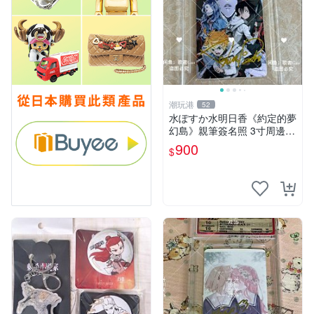
潮玩港
52
水ぽすか水明日香《約定的夢
幻島》親筆簽名照 3寸周邊照
片 簽名真跡 約束のネバーラ
900
$
ンド 周邊 照片收藏 水明日香
網路握手會簽名周邊 照片