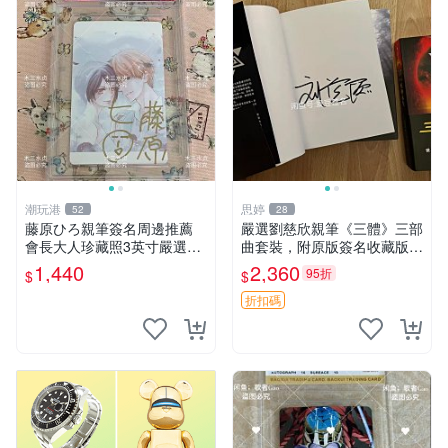
潮玩港
思婷
52
28
藤原ひろ親筆簽名周邊推薦
嚴選劉慈欣親筆《三體》三部
會長大人珍藏照3英寸嚴選女
曲套裝，附原版簽名收藏版
仆紀念品 面簽收藏 會長大人
三體 規格完整 網拍無疑真品
1,440
2,360
95折
$
$
簽名照 女仆照 面簽收藏
收藏推薦 《三體》全系列親
筆簽名版 電影原著珍藏必備
折扣碼
劉慈欣 《三體》