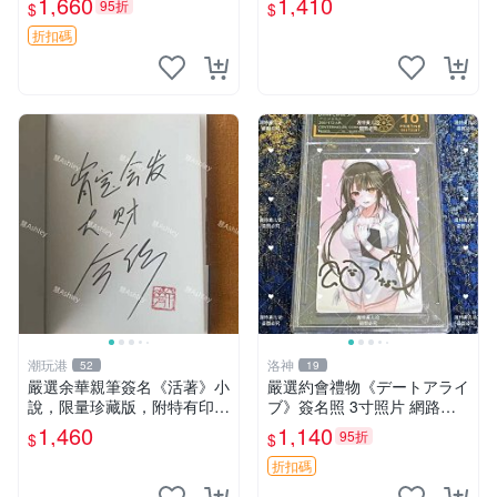
1,660
1,410
95折
$
$
家原創 約3x5.5cm 簽名版 國
際帶回國 東京Revengers
折扣碼
潮玩港
洛神
52
19
嚴選余華親筆簽名《活著》小
嚴選約會禮物《デートアライ
說，限量珍藏版，附特有印
ブ》簽名照 3寸照片 網路原
章。 活著 小說 簽名書
圖 實物美 希望與你見面 デー
1,460
1,140
95折
$
$
トアライブ 簽名照 收藏品
折扣碼