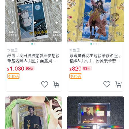
水狸屋
水狸屋
嚴選世良田波波戀愛與夢想親
嚴選薰香花主題親筆簽名照，
筆簽名照 3寸照片 面簽周邊
精緻3寸尺寸，附原裝卡套。
照片卡磚
收藏級品相，值得珍藏。 薰
1,030
820
95折
93折
$
$
香花 花卉 照片
折扣碼
折扣碼