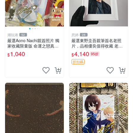
潮玩港
思婷
52
28
嚴選Aono Nachi親簽照片 獨
嚴選東野圭吾親筆簽名老照
家收藏限量版 命運之戀真跡
片，品相優良值得收藏 老照
簽名 命運之戀 親簽照 愛的告
片 署名 字畫 限量版
1,040
4,140
95折
$
$
白
折扣碼