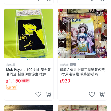
水狸屋
潮玩港
52
Mob Psycho 100 影山茂夫簽
碧海之藍井上堅二親筆簽名照
名周邊 聲優伊藤節生 樫井孝
3寸周邊珍藏 筆跡清晰 相框
宏真跡 馴良新隆親筆簽名照
精美 碧海之藍 簽名照片 井上
1,150
930
95折
$
$
3寸裝幀原盒 中古珍藏 靈幻
堅二 周邊品
新隆 Mob Psycho
折扣碼