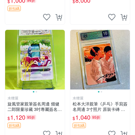
1,000
8,000
94折
$
$
折扣碼
水狸屋
水狸屋
旋風管家親筆簽名周邊 畑健
松本大洋親筆《乒乓》手寫簽
二郎限量珍藏 3吋專屬簽名照
名周邊 3寸照片 原裝卡磚 收
日本正版中古 正規卡磚附送
藏好物 乒乓 The Animation
1,120
1,040
95折
95折
$
$
旋風管家 畑健二郎 簽名照
松本大洋 簽名 周邊 注記：此
商品為作者親筆簽名，附原
折扣碼
折扣碼