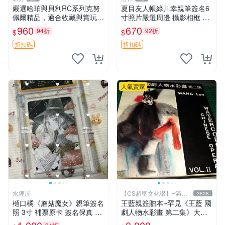
嚴選哈珀與貝利RC系列克努
夏目友人帳綠川幸親筆簽名6
佩爾精品，適合收藏與賞玩 R
寸照片嚴選周邊 攝影相框 網
C 玩具 陶瓷
路認證 夏目友人帳收藏 簽名
960
670
94折
92折
$
$
照 6寸
折扣碼
折扣碼
人氣賣家
水狸屋
【CS超聖文化讚】~滿千
3838
元送運
樋口橘《蘑菇魔女》親筆簽名
王藍親簽贈本~罕見《王藍 國
照 3寸 補票原卡 簽名保真 收
劇人物水彩畫 第二集》大本
藏推薦 蘑菇魔女 樋口橘 照片
【 CS超聖文化讚】