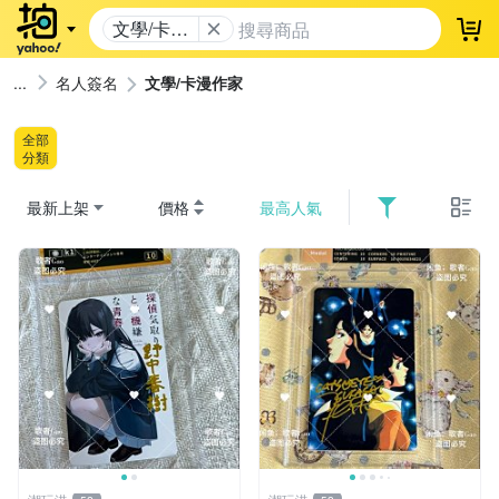
文學/卡漫
登
作家
名人簽名
文學/卡漫作家
全部
分類
最新上架
價格
最高人氣