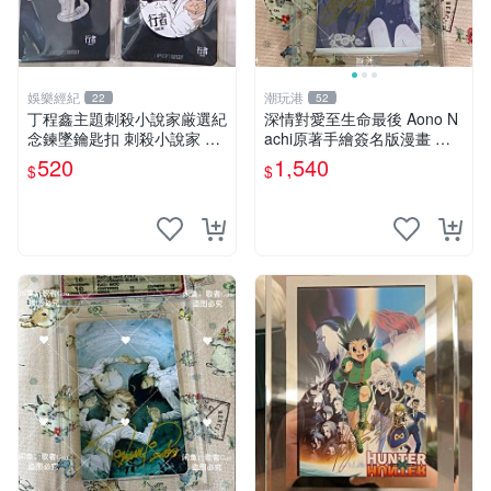
娛樂經紀
潮玩港
22
52
丁程鑫主題刺殺小說家厳選紀
深情對愛至生命最後 Aono N
念鍊墜鑰匙扣 刺殺小說家 丁
achi原著手繪簽名版漫畫 親
程鑫 鍊墜
筆簽名限定收藏 命終不渝之
520
1,540
$
$
戀情 漫畫珍藏品