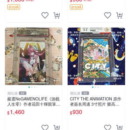
$
$
筆 記念照
收藏級 周邊商品
折扣碼
折扣碼
潮玩港
潮玩港
52
52
嚴選NoGAMENOLIFE《游戲
CITY THE ANIMATION 原作
人生零》作者花田十輝親筆簽
者簽名周邊 3寸照片 樂高卡
名照片，3英寸真品收藏。簽
磚 自製限量版 nichijou city th
1,460
930
$
$
名經典角色周邊推薦收藏。
e animation 簽名照 卡
游戲人生零 花田十輝 簽名照