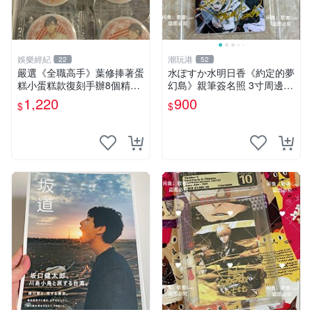
娛樂經紀
潮玩港
22
52
嚴選《全職高手》葉修捧著蛋
水ぽすか水明日香《約定的夢
糕小蛋糕款復刻手辦8個精品
幻島》親筆簽名照 3寸周邊照
收藏 心耀共鳴 葉修 古早蛋糕
片 簽名真跡 約束のネバーラ
1,220
900
$
$
ンド 周邊 照片收藏 水明日香
網路握手會簽名周邊 照片