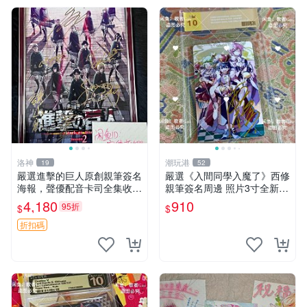
洛神
潮玩港
19
52
嚴選進擊的巨人原創親筆簽名
嚴選《入間同學入魔了》西修
海報，聲優配音卡司全集收藏
親筆簽名周邊 照片3寸全新含
推薦 艾倫、三笠、阿明、埃
卡磚 收藏推薦 鏡像照片 周邊
4,180
910
95折
$
$
爾文巨細靡遺肖像照
收藏
折扣碼