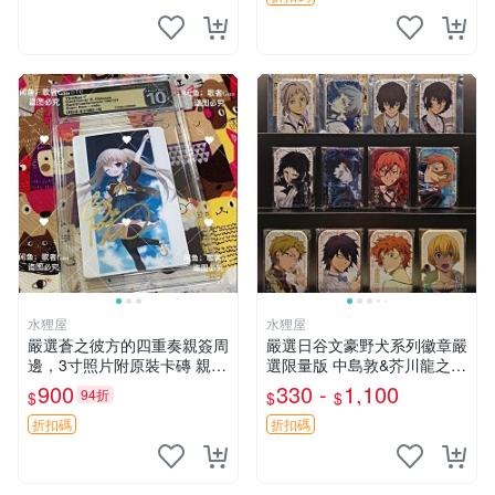
水狸屋
水狸屋
嚴選蒼之彼方的四重奏親簽周
嚴選日谷文豪野犬系列徽章嚴
邊，3寸照片附原裝卡磚 親簽
選限量版 中島敦&芥川龍之介
照 收藏級 影印品 杜蕾斯相紙
&太宰治&中原中也&國木田獨
900
330 -
1,100
94折
$
$
$
質地 限量版 Aokana Four Rh
步&江戶川亂步&谷崎潤一郎&
ythm 藍光紀念照 簽名
宮澤賢治官方正品 標芥川中
折扣碼
折扣碼
島太宰原