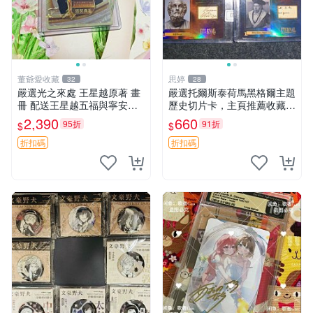
董爺愛收藏
思婷
32
28
嚴選光之來處 王星越原著 畫
嚴選托爾斯泰荷馬黑格爾主題
冊 配送王星越五福與寧安特
歷史切片卡，主頁推薦收藏更
別卡 超值收藏推薦 光之來處
多親拆好卡 歷史切片卡 托爾
2,390
660
95折
91折
$
$
王星越 插畫 極具收藏價值 寧
斯泰 荷馬 黑格爾
安典藏卡 限量收藏
折扣碼
折扣碼