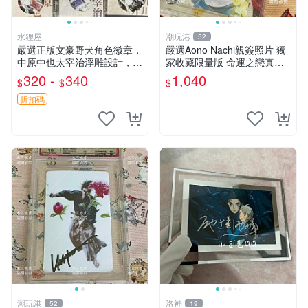
水狸屋
潮玩港
52
嚴選正版文豪野犬角色徽章，
嚴選Aono Nachi親簽照片 獨
中原中也太宰治浮雕設計，5
家收藏限量版 命運之戀真跡
8mm馬口鐵質吧唧徽章，有
簽名 命運之戀 親簽照 愛的告
320 -
340
1,040
$
$
$
原袋可對光確認。國谷正品保
白
障，適合收藏。 中原中也 浮
折扣碼
雕徽章 文豪野犬
潮玩港
洛神
52
19