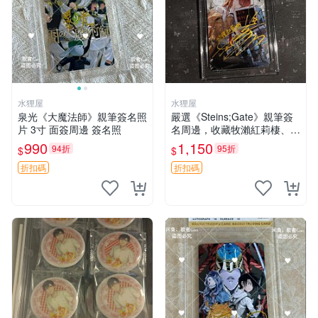
水狸屋
水狸屋
泉光《大魔法師》親筆簽名照
嚴選《Steins;Gate》親筆簽
片 3寸 面簽周邊 簽名照
名周邊，收藏牧瀨紅莉棲、椎
名真由理、菲利斯喵喵人氣卡
990
1,150
94折
95折
$
$
牌 簽字照片 牧瀨紅莉棲 椎名
真由理
折扣碼
折扣碼