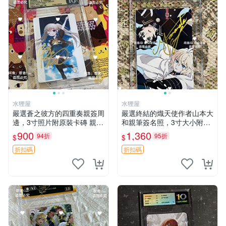
水狸屋
水狸屋
嚴選蒼之彼方的四重奏親簽周
嚴選終結的熾天使作者山本大
邊，3寸照片附原裝卡磚 親簽
和親筆簽名照，3寸大小附原
照 收藏級 影印品 杜蕾斯相紙
裝卡磚 終結的熾天使 簽名照
900
1,360
94折
95折
$
$
質地 限量版 Aokana Four Rh
片 親筆簽名周邊
ythm 藍光紀念照 簽名
折扣碼
折扣碼