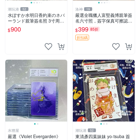
潮玩港
洛神
52
19
水ぽすか水明日香約束のネバ
嚴選全職獵人富堅義博親筆簽
ーランド親筆簽名照 3寸周邊
名六寸照，簽字保真可擦認，
照片 面簽正品 簽名照周邊
全新收藏好物，限量發售 全
900
399
85折
$
$
職獵人 富堅義博 簽名照片
折扣碼
水狸屋
潮玩港
52
嚴選《Violet Evergarden》
東清彥四葉妹妹 yo-tsuba 簽