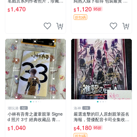
名戲言系列作者照片，珍藏尺
純熟人線下取得 包裝嚴實 原
寸3英寸 物語 戲言 親筆簽
裝卡磚附贈 夏へのトンネル
1,470
1,120
95折
$
$
さよならの口 收藏版
折扣碼
潮玩港
洛神
52
19
小林有吾青之蘆葦親筆 Signe
嚴選進擊的巨人原創親筆簽名
d 照片 3寸 經典收藏品 青之
海報，聲優配音卡司全集收藏
蘆葦限量版 周邊 相框裝裱 青
推薦 艾倫、三笠、阿明、埃
1,040
4,180
95折
$
$
之蘆葦 簽名照 小林有吾
爾文巨細靡遺肖像照
折扣碼