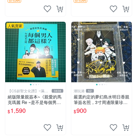
簽名卡 桐崎千棘
人氣賣家
【CS超聖文化讚】~滿千
潮玩港
3838
52
元送運
絕版限量親簽本~《親愛的馬
嚴選約定的夢幻島水明日香親
克瑪麗 Re ~是不是每個男人
筆簽名照，3寸周邊限量珍藏
都這樣？（附贈快速通關信
紙質佳 附卡磚 約定的夢幻島
1,590
900
$
$
封）》附書腰 歐馬克 吳瑪麗
筆記本 名人照
繪三采 書新