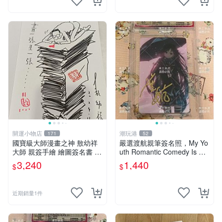
開運小物店
潮玩港
171
52
國寶級大師漫畫之神 敖幼祥
嚴選渡航親筆簽名照，My Yo
大師 親簽手繪 繪圖簽名書 機
uth Romantic Comedy Is Wr
會難得敖大師一輩子繪圖創作
ong限量收藏版 青春戀愛物語
3,240
1,440
$
$
多年有一句老師最金典名言
原創 漫畫周邊
「畫一張是一張」圖
近期銷量1件