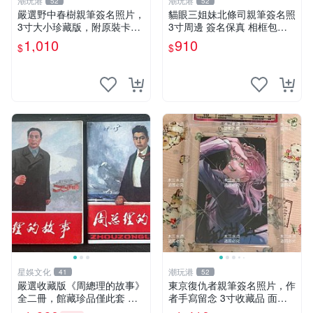
潮玩港
潮玩港
52
52
嚴選野中春樹親筆簽名照片，
貓眼三姐妹北條司親筆簽名照
3寸大小珍藏版，附原裝卡
3寸周邊 簽名保真 相框包裝
磚。青春探偵迷必收！ 青春
貓眼三姐妹 北條司 周邊 貓眼
1,010
910
$
$
時代、探案主題 現場簽名照
三姐妹 簽名照 包裝相框
收藏品
星娛文化
潮玩港
41
52
嚴選收藏版《周總理的故事》
東京復仇者親筆簽名照片，作
全二冊，館藏珍品僅此套 周
者手寫留念 3寸收藏品 面簽
總理 故事 紀念畫冊
珍藏 東京裡ベンジャーズ 畫