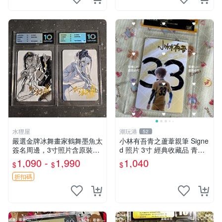
水狸屋
潮玩港
52
嚴選金牌冰舞畫家鶴舞墨魚太
小林有吾青之蘆葦親筆 Signe
簽名周邊，3寸照片含原裝卡
d 照片 3寸 經典收藏品 青之
磚。收藏自用，面簽確保證
蘆葦限量版 周邊 相框裝裱 青
1,090 -
1,990
1,040
$
$
$
實。 冰舞 簽名 周邊
之蘆葦 簽名照 小林有吾
折扣碼