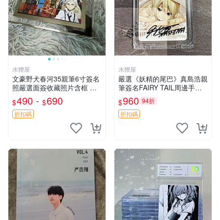
水狸屋
水狸屋
文豪野犬春河35親筆6寸簽名
嚴選《妖精的尾巴》真島浩親
照嚴選面簽收藏照片含框 文
筆簽名FAIRY TAIL周邊手寫
豪野犬簽名周邊 照片 標籤
限量收藏 尺寸3寸 日本回憶
490 -
690
960
94折
$
$
$
版中古 妖精的尾巴 周邊 FAIR
Y_TAIL
折扣碼
折扣碼