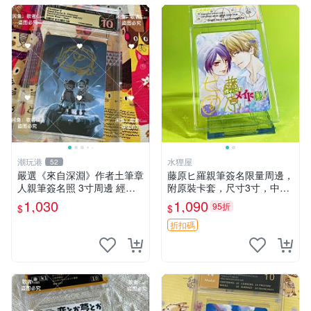
潮玩港
水狸屋
52
嚴選《來自深淵》作者土筆章
藤原ヒ羅親筆簽名限量周邊，
人親筆簽名照 3寸周邊 經典
附原裝卡套，尺寸3寸，中古
卡磚 相片拍賣 深淵 Made in
輕瑕 會長大人 親筆 簽名 周
1,030
1,090
95折
$
$
Abyss 土筆章人 照片
邊 卡套 3寸 中古初瑕
折扣碼