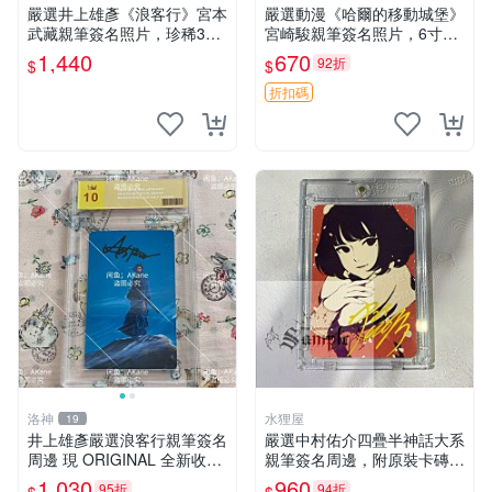
嚴選井上雄彥《浪客行》宮本
嚴選動漫《哈爾的移動城堡》
武藏親筆簽名照片，珍稀3英
宮崎駿親筆簽名照片，6寸含
寸國外直帶原圖實物 浪客行
框珍藏版 哈爾的移動城堡 簽
1,440
670
92折
$
$
紙質 簽名 宮本武藏
名照 公仔周邊
折扣碼
洛神
水狸屋
19
井上雄彥嚴選浪客行親筆簽名
嚴選中村佑介四疊半神話大系
周邊 現 ORIGINAL 全新收藏
親筆簽名周邊，附原裝卡磚
相框附卡磚 尺寸適中 浪客行
亞克力照片 3寸大小 簽名照
1,030
960
95折
94折