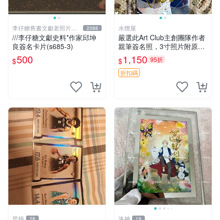
李仔糖舊書文獻老照片名
水狸屋
2088
人收藏館
///李仔糖文獻史料*作家邱坤
嚴選此Art Club主創團隊作者
良簽名卡片(s685-3)
親筆簽名照，3寸照片附原裝
卡磚。收藏級面簽照，適合藝
500
1,150
95折
$
$
術愛好者收藏與展示。 3寸
簽名 照片
折扣碼
思婷
洛神
28
19