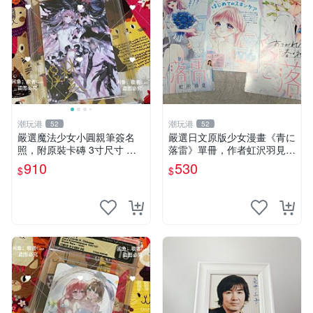
潮玩港
潮玩港
52
52
嚴選魔法少女小圓親筆簽名
嚴選日文原版少女漫畫《青に
照，附原裝卡磚 3寸尺寸 親
落雷》單冊，作者虹沢羽見精
簽紀念品 小圓周邊 畫集 監督
心創作，封面藍玫瑰情侶插畫
910
530
$
$
親筆
唯美動人， STORY 32 及カ
ラー41P 精彩內容，品相良
好如新。少女