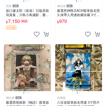
思婷
潮玩港
28
52
坂口健太郎《坂道》日版原裝
嚴選死神BLEACH親筆簽名照
寫真集，川島小鳥攝影，臺灣
久保帶人周邊收藏珍藏 3寸照
旅行主題 簽名清晰 內頁乾淨
片 原裝卡套 限量版 死神 BLE
7,150
970
95折
$
$
收藏推薦 輕鬆入手 坂道 日本
ACH 照片 久保帶人
坂口健太郎
折扣碼
潮玩港
水狸屋
52
嚴選西尾維新《物語》親筆簽
八目迷親筆簽名周邊 3寸照片