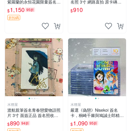
紫羅蘭的永恒花園限量簽名
名照 3寸 網路直拍 原卡磚包
卡，3寸帶原裝卡磚 日本中古
裝 發行限量 規格精細 收藏推
1,150
910
95折
$
$
收藏推薦 薇爾莉特 曜佳奈 筆
薦 yo-tsuba 簽名照 四葉妹妹
記本
收藏版
折扣碼
水狸屋
水狸屋
渡航親筆簽名青春戀愛物語照
嚴選《偽戀》Nisekoi 簽名
片 3寸 面簽正品 簽名照收藏
卡，桐崎千棘與鳩誠士郎精美
推薦 電腦 動畫 原創漫畫
周邊，3寸日版中古帶原裝卡
890
1,090
94折
95折
$
$
磚，國內直郵 偽戀 Nisekoi
折扣碼
折扣碼