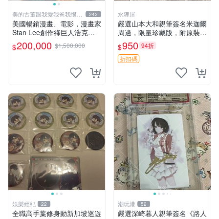
美的古董跟我愛我爸我恨壞
水狸屋
242
人
美國暢銷漫畫、電影，漫畫家
嚴選山本大和親筆簽名米迦爾
Stan Lee創作綠巨人浩克、
周邊，限量珍藏版，附原裝卡
蜘蛛人、X戰警、鋼鐵人，鋼
磚與精美裝裱。收藏家推薦，
200,000
950
$1,500,000
94折
$
$
鐵人是世界最有錢總裁拯救國
品相完美好發，支持權威鑒
14折
家、除各國壞人的英雄，196
定。 百夜優一郎周邊 山本大
折扣碼
8鋼鐵人第一集簽名漫畫
和 3寸簽名照片
娛樂經紀
潮玩港
22
52
全職高手葉修身動新加坡巡遊
嚴選深崎暮人親筆簽名《路人