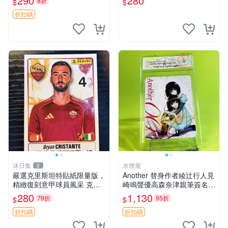
290
280
8折
$
$
橙折射 卡爾馬龍 編號球星卡
畫新知 翻譯書籍
折扣碼
沐日集
水狸屋
2
嚴選克里斯坦特貼紙限量版，
Another 替身作者綾辻行人見
精緻復刻意甲球員風采 克里
崎鳴聲優高森奈津親筆簽名照
斯坦特 粘土貼紙 冊裝 2023
3寸含原裝卡磚日版中古 另一
280
1,130
79折
95折
$
$
意大利足球明星
件 Another 替身 綾辻行人 見
崎 高森奈津 聲優 簽名
折扣碼
折扣碼