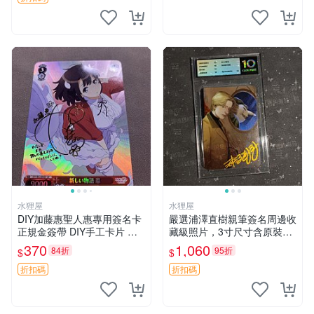
水狸屋
水狸屋
DIY加藤惠聖人惠專用簽名卡
嚴選浦澤直樹親筆簽名周邊收
正規金簽帶 DIY手工卡片 不
藏級照片，3寸尺寸含原裝卡
同於市售版本 卡片尺寸嚴選1
磚 中古國現發 3寸 大小 照片
370
1,060
84折
95折
$
$
00mm 原創設計無返修 聖人
惠 簽名卡 加藤惠
折扣碼
折扣碼