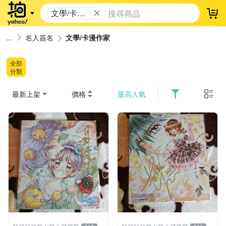
文學/卡漫
登
作家
名人簽名
文學/卡漫作家
全部
分類
最新上架
價格
最高人氣