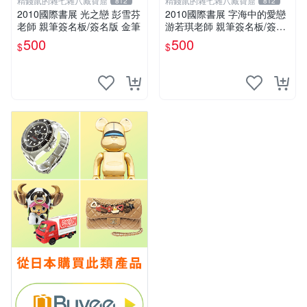
精錢鼠的雜七雜八藏寶窟
精錢鼠的雜七雜八藏寶窟
812
812
2010國際書展 光之戀 彭雪芬
2010國際書展 字海中的愛戀
老師 親筆簽名板/簽名版 金筆
游若琪老師 親筆簽名板/簽名
版 金筆
500
500
$
$