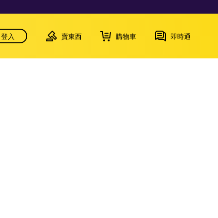
登入
賣東西
購物車
即時通