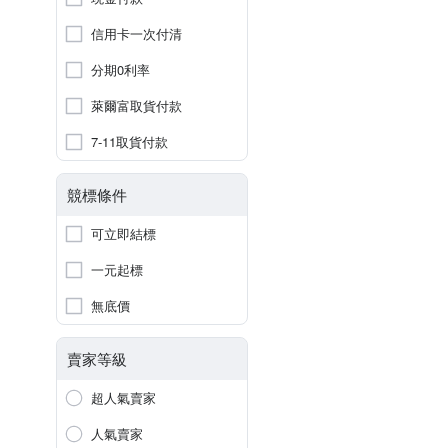
信用卡一次付清
分期0利率
萊爾富取貨付款
7-11取貨付款
競標條件
可立即結標
一元起標
無底價
賣家等級
超人氣賣家
人氣賣家