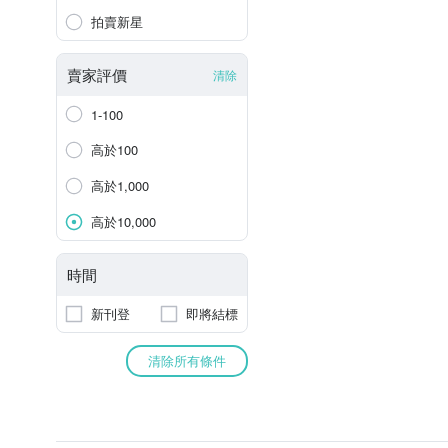
拍賣新星
賣家評價
清除
1-100
高於100
高於1,000
高於10,000
時間
新刊登
即將結標
清除所有條件