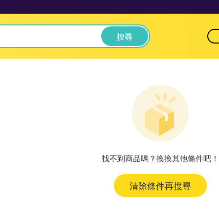
搜尋
找不到商品嗎？換換其他條件吧！
清除條件再搜尋