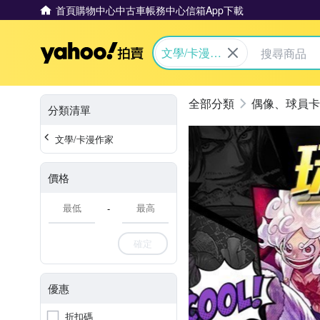
首頁
購物中心
中古車
帳務中心
信箱
App下載
Yahoo拍賣
文學/卡漫作
家
偶像、球員卡
分類清單
文學/卡漫作家
價格
-
確定
優惠
折扣碼