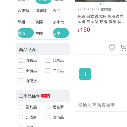
Y1068635996
台東縣
澎湖縣
金門
1321
色紙 日式簽名板 高清透展
示磚 展示架 動漫 偶像 韓星
馬祖
美國
加拿大
BTS hololive 中號 凹槽150*
150
$
150mm
香港
中國
日本
商品狀況
直購品
競標品
全新品
二手品
1
有現貨
二手品條件
NEW
福利品
近全新
八成新
出清品