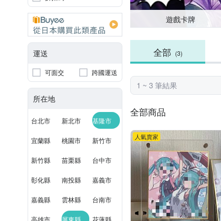
遊戲卡牌
全部
運送
(3)
可面交
跨國運送
1 ~ 3 筆結果
所在地
全部商品
台北市
新北市
基隆市
人氣賣家
宜蘭縣
桃園市
新竹市
新竹縣
苗栗縣
台中市
彰化縣
南投縣
嘉義市
嘉義縣
雲林縣
台南市
高雄市
屏東縣
花蓮縣