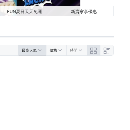
FUN夏日天天免運
新賣家享優惠
最高人氣
價格
時間