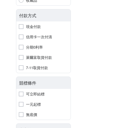
收藏品
付款方式
現金付款
信用卡一次付清
分期0利率
萊爾富取貨付款
7-11取貨付款
競標條件
可立即結標
一元起標
無底價