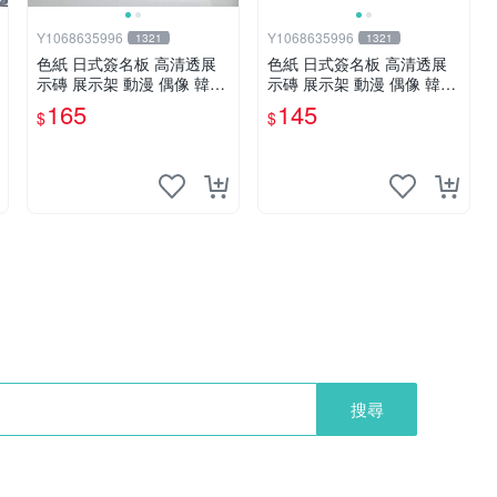
Y1068635996
Y1068635996
1321
1321
色紙 日式簽名板 高清透展
色紙 日式簽名板 高清透展
示磚 展示架 動漫 偶像 韓星
示磚 展示架 動漫 偶像 韓星
BTS hololive 大號 凹槽182*
BTS hololive 小號 凹槽122*
165
145
$
$
202mm
137mm
搜尋