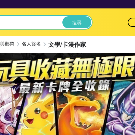
搜尋
文學/卡漫作家
與郵幣
名人簽名