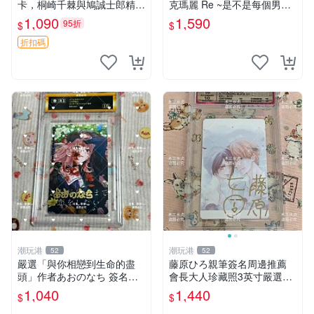
卡，桐崎千棘與鳩誠士郎精美
克瑪麗 Re ~是不是每個男人
周邊，3寸日版中古帶原裝卡
都這樣？（附贈快速通關信
1,090
1,590
95折
$
$
磚，國內直郵 偽戀 Nisekoi
封）》附書腰 歐馬克 吳瑪麗
簽名卡 桐崎千棘
繪三采 書新
折扣碼
潮玩港
潮玩港
52
52
嚴選「與你相戀到生命的盡
藤原ひろ親筆簽名周邊推薦
頭」作者あおのなち 簽名照
會長大人珍藏照3英寸嚴選女
片 3寸原裝卡磚 親筆簽名照
仆紀念品 面簽收藏 會長大人
1,040
1,440
$
$
收藏佳品 周邊限定 照片拍賣
簽名照 女仆照 面簽收藏