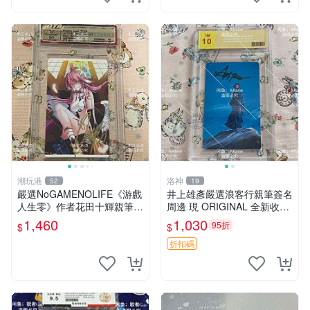
潮玩港
洛神
52
19
嚴選NoGAMENOLIFE《游戲
井上雄彥嚴選浪客行親筆簽名
人生零》作者花田十輝親筆簽
周邊 現 ORIGINAL 全新收藏
名照片，3英寸真品收藏。簽
相框附卡磚 尺寸適中 浪客行
1,460
1,030
95折
$
$
名經典角色周邊推薦收藏。
筆 記念照
游戲人生零 花田十輝 簽名照
折扣碼