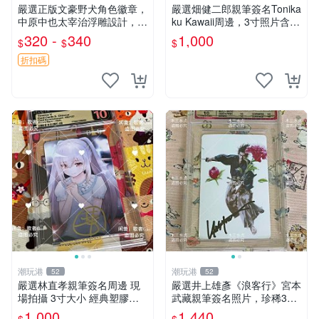
嚴選正版文豪野犬角色徽章，
嚴選畑健二郎親筆簽名Tonika
中原中也太宰治浮雕設計，5
ku Kawaii周邊，3寸照片含原
8mm馬口鐵質吧唧徽章，有
裝卡匣。收藏家直供，保真可
320 -
340
1,000
$
$
$
原袋可對光確認。國谷正品保
靠。 Tonikaku Kawaii 畑健二
障，適合收藏。 中原中也 浮
郎 親筆簽名周
折扣碼
雕徽章 文豪野犬
潮玩港
潮玩港
52
52
嚴選林直孝親筆簽名周邊 現
嚴選井上雄彥《浪客行》宮本
場拍攝 3寸大小 經典塑膠記
武藏親筆簽名照片，珍稀3英
憶周邊收藏推薦 塑料記憶 時
寸國外直帶原圖實物 浪客行
1,000
1,440