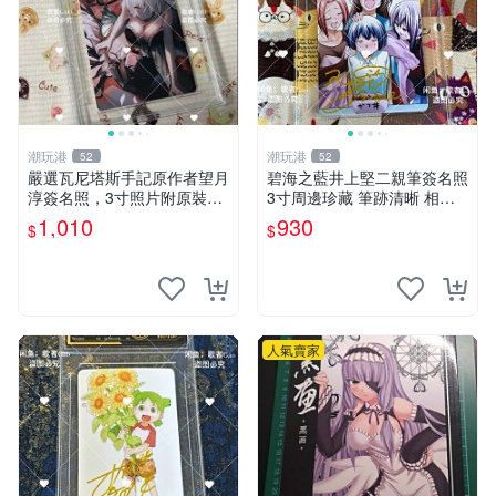
潮玩港
潮玩港
52
52
嚴選瓦尼塔斯手記原作者望月
碧海之藍井上堅二親筆簽名照
淳簽名照，3寸照片附原裝卡
3寸周邊珍藏 筆跡清晰 相框
磚。 簽名保真收藏相框裝裱
精美 碧海之藍 簽名照片 井上
1,010
930
$
$
隨行發送 照片 簽名周邊 望月
堅二 周邊品
淳
人氣賣家