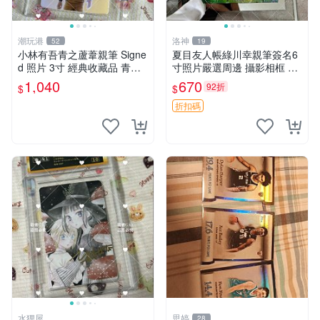
潮玩港
洛神
52
19
小林有吾青之蘆葦親筆 Signe
夏目友人帳綠川幸親筆簽名6
d 照片 3寸 經典收藏品 青之
寸照片嚴選周邊 攝影相框 網
蘆葦限量版 周邊 相框裝裱 青
路認證 夏目友人帳收藏 簽名
1,040
670
92折
$
$
之蘆葦 簽名照 小林有吾
照 6寸
折扣碼
水狸屋
思婷
28