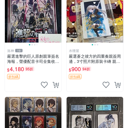
洛神
水狸屋
19
嚴選進擊的巨人原創親筆簽名
嚴選蒼之彼方的四重奏親簽周
海報，聲優配音卡司全集收藏
邊，3寸照片附原裝卡磚 親簽
推薦 艾倫、三笠、阿明、埃
照 收藏級 影印品 杜蕾斯相紙
4,180
900
95折
94折
$
$
爾文巨細靡遺肖像照
質地 限量版 Aokana Four Rh
ythm 藍光紀念照 簽名
折扣碼
折扣碼