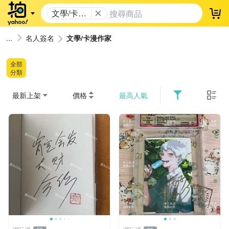
文學/卡漫
登
作家
名人簽名
文學/卡漫作家
全部
分類
最新上架
價格
最高人氣