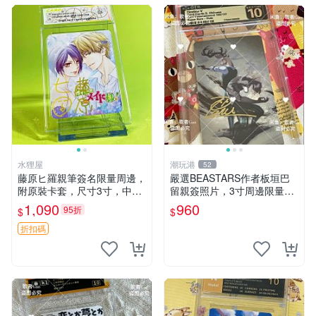
水狸屋
潮玩港
52
藤原ヒ羅親筆簽名限量周邊，
嚴選BEASTARS作者板垣巴
附原裝卡套，尺寸3寸，中古
留親簽照片，3寸周邊限量收
輕瑕 會長大人 親筆 簽名 周
藏 BEASTARS 作者 經典 細
1,090
960
95折
$
$
邊 卡套 3寸 中古初瑕
節收藏
折扣碼