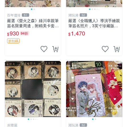
百年遺珍
潮玩港
51
52
嚴選《螢火之森》綠川幸親筆
嚴選《全職獵人》導演手繪親
簽名限量周邊，附精美卡套收
筆簽名照片，3英寸珍藏版周
藏 螢火之森 親筆簽名 周邊收
邊 HUNTER×HUNTER 罕見
930
1,470
94折
$
$
藏
收藏 親筆簽名周邊 尤利
折扣碼
水狸屋
潮玩港
52