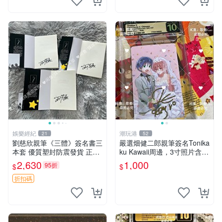
娛樂經紀
潮玩港
21
52
劉慈欣親筆《三體》簽名書三
嚴選畑健二郎親筆簽名Tonika
本套 優質塑封防震發貨 正版
ku Kawaii周邊，3寸照片含原
收藏推薦 三體 經典 科幻小說
裝卡匣。收藏家直供，保真可
2,630
1,000
95折
$
$
靠。 Tonikaku Kawaii 畑健二
郎 親筆簽名周
折扣碼