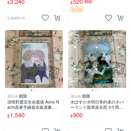
3,240
520
89折
$
$
多年有一句老師最金典名言
「畫一張是一張」圖
折扣碼
近期銷量1件
潮玩港
潮玩港
52
52
深情對愛至生命最後 Aono N
水ぽすか水明日香約束のネバ
achi原著手繪簽名版漫畫 親
ーランド親筆簽名照 3寸周邊
筆簽名限定收藏 命終不渝之
照片 面簽正品 簽名照周邊
1,540
900
$
$
戀情 漫畫珍藏品