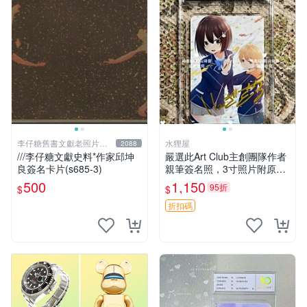
李仔糖舊書文獻老照片名
水狸屋
2088
人收藏館
///李仔糖文獻史料*作家邱坤
嚴選此Art Club主創團隊作者
良簽名卡片(s685-3)
親筆簽名照，3寸照片附原裝
卡磚。收藏級面簽照，適合藝
500
1,150
95折
$
$
術愛好者收藏與展示。 3寸
簽名 照片
折扣碼