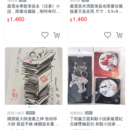
潮玩港
潮玩港
52
52
嚴選余華親筆簽名《活著》小
嚴選莫木潤親筆簽名限量珍藏
說，限量珍藏版，附特有印
版夏天簽名照 尺寸：5.5×8.4
章。 活著 小說 簽名書
公分 附原裝相框 推薦收藏家
1,460
1,460
$
$
必備 《光死去的夏天》《Th
e Summer When Ligh
開運小物店
娛樂經紀
171
21
國寶級大師漫畫之神 敖幼祥
丁程鑫主題刺殺小說家厳選紀
大師 親簽手繪 繪圖簽名書 機
念鍊墜鑰匙扣 刺殺小說家 丁
會難得敖大師一輩子繪圖創作
程鑫 鍊墜