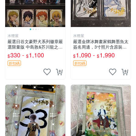
水狸屋
水狸屋
嚴選日谷文豪野犬系列徽章嚴
嚴選金牌冰舞畫家鶴舞墨魚太
選限量版 中島敦&芥川龍之介
簽名周邊，3寸照片含原裝卡
&太宰治&中原中也&國木田獨
磚。收藏自用，面簽確保證
330 -
1,100
1,090 -
1,990
$
$
$
$
步&江戶川亂步&谷崎潤一郎&
實。 冰舞 簽名 周邊
宮澤賢治官方正品 標芥川中
折扣碼
折扣碼
島太宰原