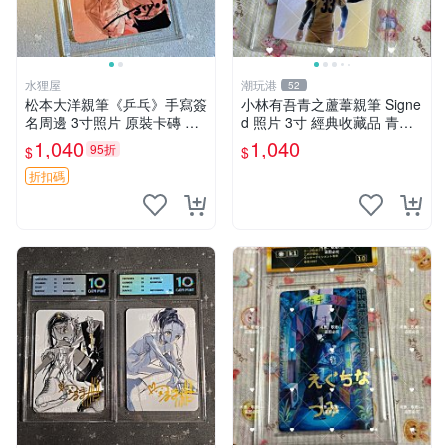
水狸屋
潮玩港
52
松本大洋親筆《乒乓》手寫簽
小林有吾青之蘆葦親筆 Signe
名周邊 3寸照片 原裝卡磚 收
d 照片 3寸 經典收藏品 青之
藏好物 乒乓 The Animation
蘆葦限量版 周邊 相框裝裱 青
1,040
1,040
95折
$
$
松本大洋 簽名 周邊 注記：此
之蘆葦 簽名照 小林有吾
商品為作者親筆簽名，附原
折扣碼