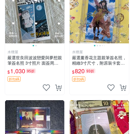
水狸屋
水狸屋
嚴選世良田波波戀愛與夢想親
嚴選薰香花主題親筆簽名照，
筆簽名照 3寸照片 面簽周邊
精緻3寸尺寸，附原裝卡套。
照片卡磚
收藏級品相，值得珍藏。 薰
1,030
820
95折
93折
$
$
香花 花卉 照片
折扣碼
折扣碼