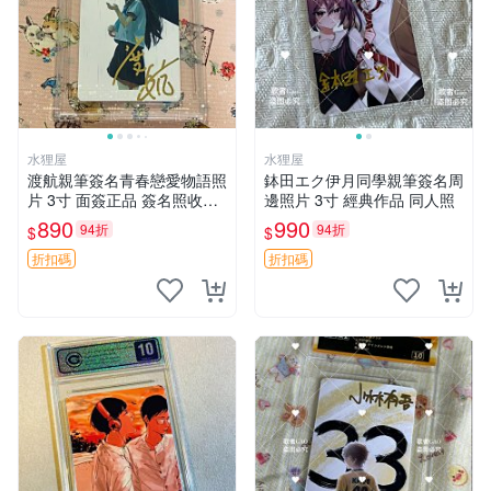
水狸屋
水狸屋
渡航親筆簽名青春戀愛物語照
鉢田エク伊月同學親筆簽名周
片 3寸 面簽正品 簽名照收藏
邊照片 3寸 經典作品 同人照
推薦 電腦 動畫 原創漫畫
890
990
94折
94折
$
$
折扣碼
折扣碼