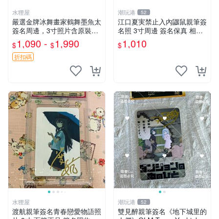
水狸屋
潮玩港
52
嚴選金牌冰舞畫家鶴舞墨魚太
江口夏実禁止入內鼴鼠親筆簽
簽名周邊，3寸照片含原裝卡
名照 3寸周邊 簽名保真 相框
磚。收藏自用，面簽確保證
包裝 禁止入內 麵簽 周邊 親
1,090 -
1,990
1,010
$
$
$
實。 冰舞 簽名 周邊
筆簽名 時尚周邊 原裝卡磚
折扣碼
水狸屋
潮玩港
52
渡航親筆簽名青春戀愛物語照
雙見醉親筆簽名《地下城里的