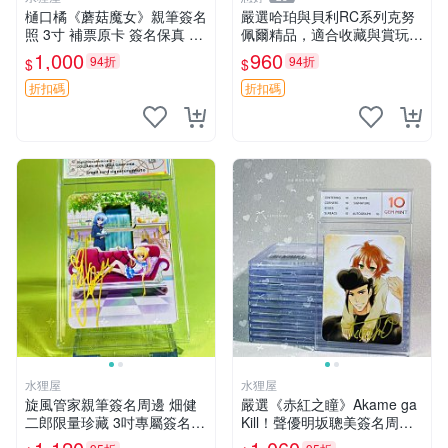
樋口橘《蘑菇魔女》親筆簽名
嚴選哈珀與貝利RC系列克努
照 3寸 補票原卡 簽名保真 收
佩爾精品，適合收藏與賞玩 R
藏推薦 蘑菇魔女 樋口橘 照片
C 玩具 陶瓷
1,000
960
94折
94折
$
$
折扣碼
折扣碼
水狸屋
水狸屋
旋風管家親筆簽名周邊 畑健
嚴選《赤紅之瞳》Akame ga
二郎限量珍藏 3吋專屬簽名照
Kill！聲優明坂聰美簽名周
日本正版中古 正規卡磚附送
邊，3寸帶原裝卡磚 日版中古