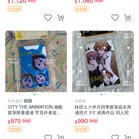
1,120
1,060
95折
95折
$
$
旋風管家 畑健二郎 簽名照
赤紅之瞳 Akame ga Kill 明坂
聰美 簽名
折扣碼
折扣碼
百年遺珍
水狸屋
51
CITY THE ANIMATION 激酷
鉢田エク伊月同學親筆簽名周
親筆限量週邊 罕見作者簽名
邊照片 3寸 經典作品 同人照
收藏 現代潮流擺飾 9x9cm 專
970
990
94折
94折
$
$
家推薦 國際珍藏款 周邊 照片
周邊 尺寸 收藏品
折扣碼
折扣碼