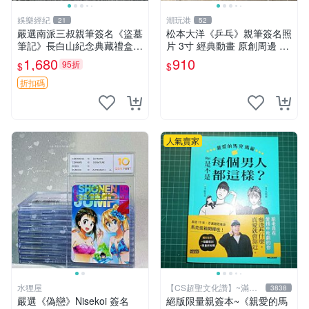
娛樂經紀
潮玩港
21
52
嚴選南派三叔親筆簽名《盜墓
松本大洋《乒乓》親筆簽名照
筆記》長白山紀念典藏禮盒，
片 3寸 經典動畫 原創周邊 經
限量收藏必備 原著小說 定價
典動漫 周邊收藏 照片卡磚
1,680
910
95折
$
$
特別款
折扣碼
人氣賣家
水狸屋
【CS超聖文化讚】~滿千
3838
元送運
嚴選《偽戀》Nisekoi 簽名
絕版限量親簽本~《親愛的馬