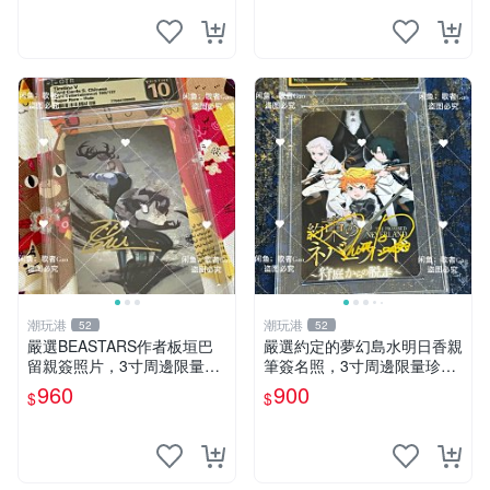
潮玩港
潮玩港
52
52
嚴選BEASTARS作者板垣巴
嚴選約定的夢幻島水明日香親
留親簽照片，3寸周邊限量收
筆簽名照，3寸周邊限量珍藏
藏 BEASTARS 作者 經典 細
紙質佳 附卡磚 約定的夢幻島
960
900
$
$
節收藏
筆記本 名人照