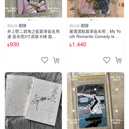
潮玩港
潮玩港
52
52
井上堅二碧海之藍親筆簽名周
嚴選渡航親筆簽名照，My Yo
邊 簽名照3寸原裝卡磚 親
uth Romantic Comedy Is Wr
筆、收藏、簽名照
ong限量收藏版 青春戀愛物語
930
1,440
$
$
原創 漫畫周邊