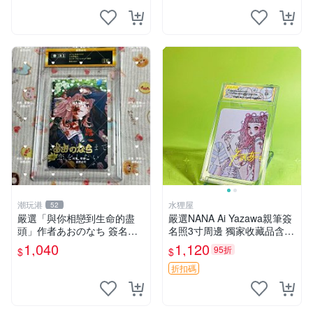
潮玩港
水狸屋
52
嚴選「與你相戀到生命的盡
嚴選NANA Ai Yazawa親筆簽
頭」作者あおのなち 簽名照
名照3寸周邊 獨家收藏品含卡
片 3寸原裝卡磚 親筆簽名照
磚 日版中古 默認初瑕 周邊
1,040
1,120
95折
$
$
收藏佳品 周邊限定 照片拍賣
照片 署名
折扣碼