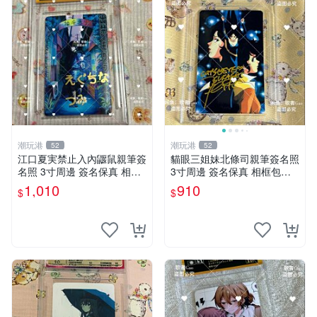
潮玩港
潮玩港
52
52
江口夏実禁止入內鼴鼠親筆簽
貓眼三姐妹北條司親筆簽名照
名照 3寸周邊 簽名保真 相框
3寸周邊 簽名保真 相框包裝
包裝 禁止入內 麵簽 周邊 親
貓眼三姐妹 北條司 周邊 貓眼
1,010
910
$
$
筆簽名 時尚周邊 原裝卡磚
三姐妹 簽名照 包裝相框