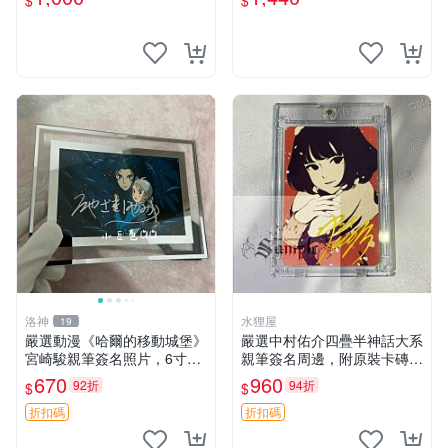
$
$
代典藏 筆跡限量
紙質 簽名 宮本武藏
洛神
水狸屋
19
嚴選動漫《哈爾的移動城堡》
嚴選中村佑介四疊半神話大系
宮崎駿親筆簽名照片，6寸含
親筆簽名周邊，附原裝卡磚
框珍藏版 哈爾的移動城堡 簽
亞克力照片 3寸大小 簽名照
670
960
92折
94折
$
$
名照 公仔周邊
收藏級 周邊商品
折扣碼
折扣碼