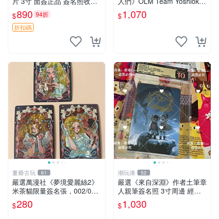
片 3寸 面簽正品 簽名照收藏
人們》OLM Team Yoshioka
推薦 電腦 動畫 原創漫畫
親簽照 限量珍藏 3寸照片 收
890
1,070
94折
$
$
藏佳品 地下城 OLML Yoshio
ka
折扣碼
董爺古玩
潮玩港
61
52
嚴選萬漫社《夢境愛麗絲2》
嚴選《來自深淵》作者土筆章
米茶貓限量簽名張，002/003
人親筆簽名照 3寸周邊 經典
珍藏版，首賣難得機會 夢境
卡磚 相片拍賣 深淵 Made in
280
1,030
$
$
愛麗絲 米茶貓 限量簽名
Abyss 土筆章人 照片