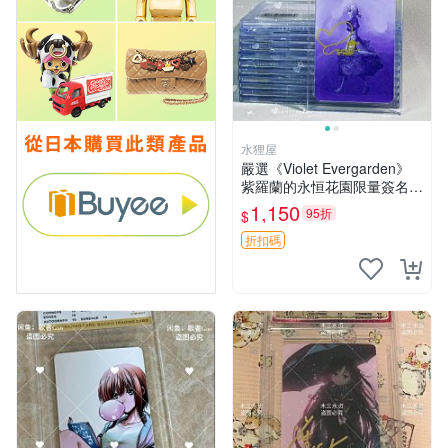
水狸屋
嚴選《Violet Evergarden》
紫羅蘭的永恒花園限量簽名
卡，3寸帶原裝卡磚 日本中古
1,150
95折
$
收藏推薦 薇爾莉特 曜佳奈 筆
記本
折扣碼