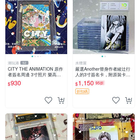
潮玩港
水狸屋
52
CITY THE ANIMATION 原作
嚴選Another替身作者綾辻行
者簽名周邊 3寸照片 樂高卡
人的3寸簽名卡，附原裝卡
磚 自製限量版 nichijou city th
磚。國內直郵快速到貨。 An
930
1,150
95折
$
$
e animation 簽名照 卡
other 替身 綾辻行人 簽名卡
周邊
折扣碼