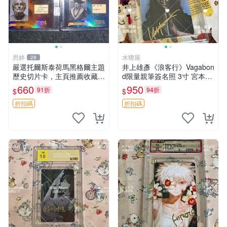
思婷
水狸屋
28
嚴選托爾斯泰荷馬黑格爾主題
井上雄彥《浪客行》Vagabon
歷史切片卡，主頁推薦收藏更
d限量親筆簽名照 3寸 宮本武
多親拆好卡 歷史切片卡 托爾
藏周邊 含原裝卡磚 經典收藏
660
950
91折
94折
$
$
斯泰 荷馬 黑格爾
品
折扣碼
折扣碼