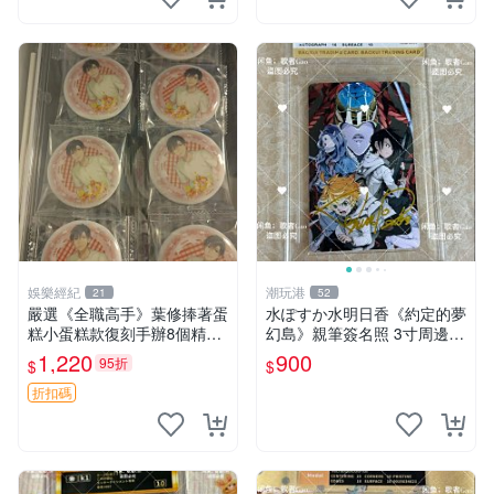
娛樂經紀
潮玩港
21
52
嚴選《全職高手》葉修捧著蛋
水ぽすか水明日香《約定的夢
糕小蛋糕款復刻手辦8個精品
幻島》親筆簽名照 3寸周邊照
收藏 心耀共鳴 葉修 古早蛋糕
片 簽名真跡 約束のネバーラ
1,220
900
95折
$
$
ンド 周邊 照片收藏 水明日香
網路握手會簽名周邊 照片
折扣碼