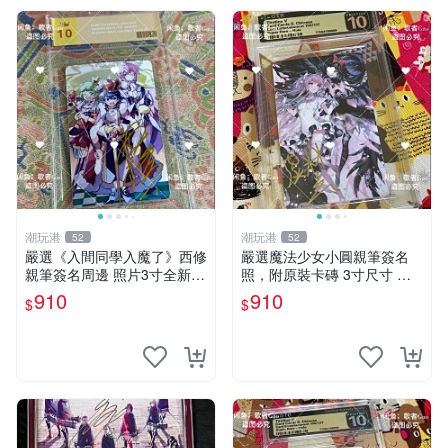
潮玩港
潮玩港
52
52
嚴選《入間同學入魔了》西修
嚴選魔法少女小圓親筆簽名
親筆簽名周邊 照片3寸全新含
照，附原裝卡磚 3寸尺寸 親
卡磚 收藏推薦 鏡像照片 周邊
簽紀念品 小圓周邊 畫集 監督
910
910
$
$
收藏
親筆