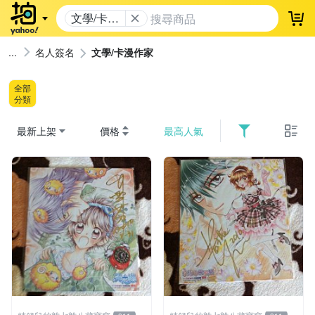
文學/卡漫
登
作家
名人簽名
文學/卡漫作家
全部
分類
最新上架
價格
最高人氣