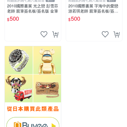
精錢鼠的雜七雜八藏寶窟
精錢鼠的雜七雜八藏寶窟
811
811
2010國際書展 光之戀 彭雪芬
2010國際書展 字海中的愛戀
老師 親筆簽名板/簽名版 金筆
游若琪老師 親筆簽名板/簽名
版 金筆
500
500
$
$