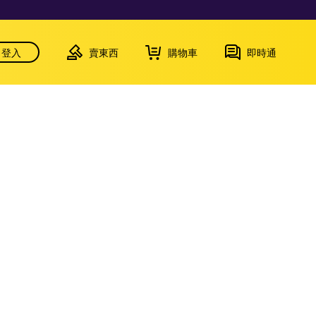
登入
賣東西
購物車
即時通