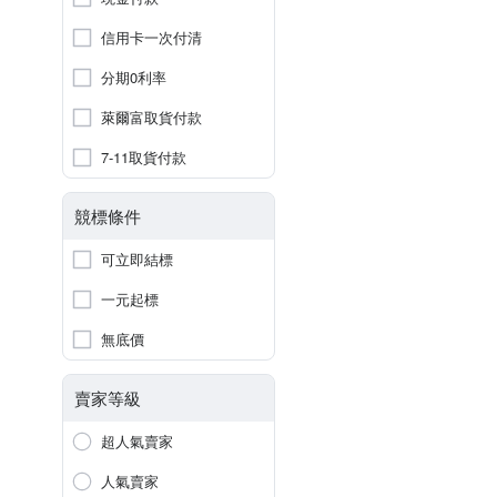
信用卡一次付清
分期0利率
萊爾富取貨付款
7-11取貨付款
競標條件
可立即結標
一元起標
無底價
賣家等級
超人氣賣家
人氣賣家