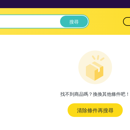
搜尋
找不到商品嗎？換換其他條件吧！
清除條件再搜尋