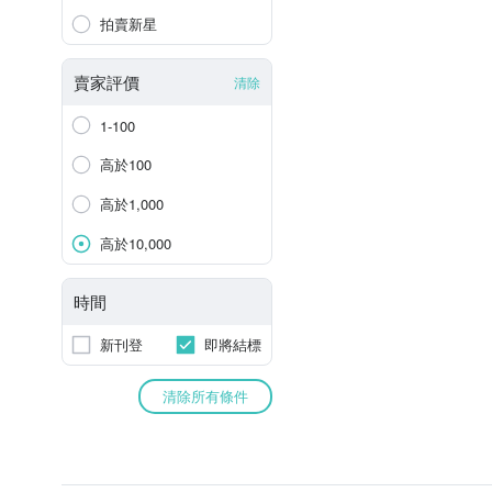
拍賣新星
賣家評價
清除
1-100
高於100
高於1,000
高於10,000
時間
新刊登
即將結標
清除所有條件