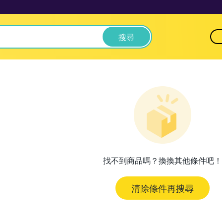
搜尋
找不到商品嗎？換換其他條件吧！
清除條件再搜尋