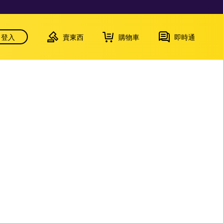
登入
賣東西
購物車
即時通