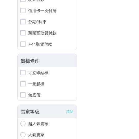
信用卡一次付清
分期0利率
萊爾富取貨付款
7-11取貨付款
競標條件
可立即結標
一元起標
無底價
賣家等級
清除
超人氣賣家
人氣賣家