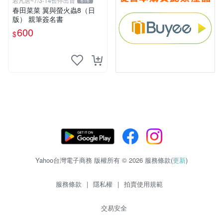
若凡居~7/3-14暫停出貨
616
春田菜菜 翼與螢火蟲8（日
版） 親筆簽名書
600
$
Yahoo台灣電子商務 版權所有 © 2026 服務條款(
更新
)
服務條款
|
隱私權
|
拍賣使用規範
交易安全