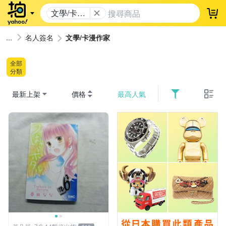
文學/卡漫
登
作家
名人簽名
文學/卡漫作家
全部
分類
最新上架
價格
最高人氣