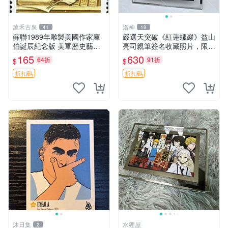
萬禾古泉
洛神
41
19
蘇聯1989年雕製美國作家庫
嚴選天突破《紅蓮螺巖》益山
伯誕辰紀念版 美軍歷史藝術
亮司親筆簽名收藏照片，限量
品 耶魯出身 庫合作曲家紀念
17x12cm單張，附贈精美相
165
630
64折
91折
$
$
收藏嚴選
框 天突破 紅蓮螺巖 益山亮司
折扣碼
折扣碼
沐日集
水狸屋
2