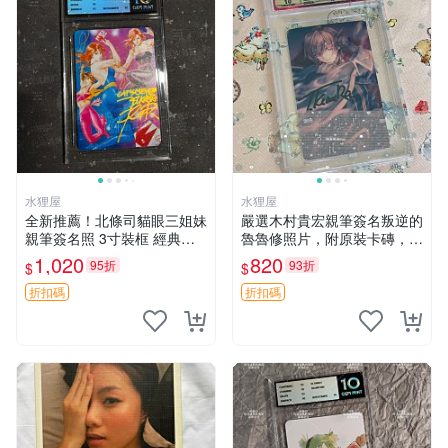
水狸屋
水狸屋
全新推薦！北條司貓眼三姐妹
嚴選木村貴宏親筆簽名叛逆的
親筆簽名照 3寸裝框 經典周
魯魯修照片，附原裝卡磚，尺
邊珍藏 貓眼三姐妹 北條司 周
寸3寸，收藏推薦。 叛逆的魯
1,020
820
95折
93折
$
$
邊
魯修 筆記本 周邊 照片
折扣碼
折扣碼