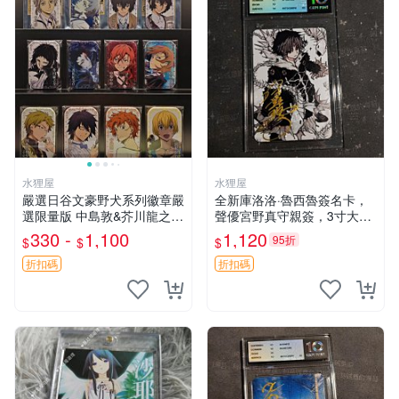
水狸屋
水狸屋
嚴選日谷文豪野犬系列徽章嚴
全新庫洛洛·魯西魯簽名卡，
選限量版 中島敦&芥川龍之介
聲優宮野真守親簽，3寸大尺
&太宰治&中原中也&國木田獨
寸，日本原裝卡磚，中古微瑕
330 -
1,100
1,120
95折
$
$
$
步&江戶川亂步&谷崎潤一郎&
推薦收藏。 庫洛洛·魯西魯 簽
宮澤賢治官方正品 標芥川中
名卡 宮野真守 板磚
折扣碼
折扣碼
島太宰原