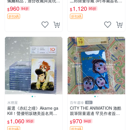
佩爾精品，適合收藏與賞玩 R
二郎限量珍藏 3吋專屬簽名照
C 玩具 陶瓷
日本正版中古 正規卡磚附送
960
1,120
94折
95折
$
$
旋風管家 畑健二郎 簽名照
折扣碼
折扣碼
水狸屋
百年遺珍
53
嚴選《赤紅之瞳》Akame ga
CITY THE ANIMATION 激酷
Kill！聲優明坂聰美簽名周
親筆限量週邊 罕見作者簽名
邊，3寸帶原裝卡磚 日版中古
收藏 現代潮流擺飾 9x9cm 專
1,060
970
95折
94折
$
$
赤紅之瞳 Akame ga Kill 明坂
家推薦 國際珍藏款 周邊 照片
聰美 簽名
周邊 尺寸 收藏品
折扣碼
折扣碼