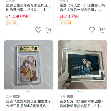
水狸屋
水狸屋
藤原ヒ羅親筆簽名限量周邊，
嚴選《異人之下》漫畫書，精
附原裝卡套，尺寸3寸，中古
緻絵本讓你一探角色魅力 異
輕瑕 會長大人 親筆 簽名 周
人之下 漫畫 連環畫
1,090
670
95折
92折
$
$
邊 卡套 3寸 中古初瑕
折扣碼
折扣碼
洛神
洛神
19
19
嚴選花薰凜然凜太郎和栗薰子
嚴選動漫《哈爾的移動城堡》
作者三香見SAKA親筆簽名
宮崎駿親筆簽名照片，6寸含
照，限量小卡尺寸約5.5x8.4c
框珍藏版 哈爾的移動城堡 簽