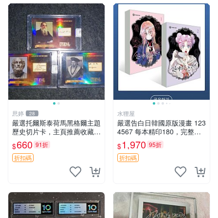
思婷
水狸屋
28
嚴選托爾斯泰荷馬黑格爾主題
嚴選告白日韓國原版漫畫 123
歷史切片卡，主頁推薦收藏更
4567 每本精印180，完整收
多親拆好卡 歷史切片卡 托爾
藏推薦 告白日、漫畫、特典
660
1,970
91折
95折
$
$
斯泰 荷馬 黑格爾
折扣碼
折扣碼