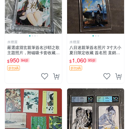
水狸屋
水狸屋
嚴選虛淵玄親筆簽名沙耶之歌
八目迷親筆簽名照片 3寸大小
主題照片，附磁吸卡套收藏推
夏日限定收藏 簽名照 直銷限
薦 沙耶之歌 磁吸照片 親筆簽
量周邊 周邊 照片 罕見收藏
950
1,060
94折
95折
$
$
名
折扣碼
折扣碼