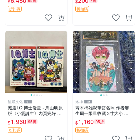
6,460
200
95折
7折
$
$
紫棋 科幻
折扣碼
折扣碼
星娛文化
洛神
41
19
嚴選I.Q.博士漫畫 - 鳥山明原
齊木楠雄親筆簽名照 作者麻
版《小雲誕生》內頁完好 推
生周一限量收藏 3寸大小 面
薦收藏 小雲冒險 畫集 漫畫
簽正品實拍 照片收藏品 原裝
1,960
1,160
95折
95折
$
$
卡磚收藏家推薦 齊木楠雄 作
者麻生周一 簽名照收藏
折扣碼
折扣碼