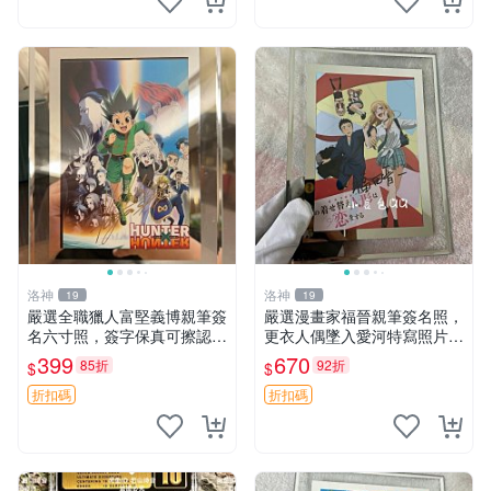
洛神
洛神
19
19
嚴選全職獵人富堅義博親筆簽
嚴選漫畫家福晉親筆簽名照，
名六寸照，簽字保真可擦認，
更衣人偶墜入愛河特寫照片 6
全新收藏好物，限量發售 全
寸含框 經典收藏 更多收藏、
399
670
85折
92折
$
$
職獵人 富堅義博 簽名照片
親筆簽名、福晉周邊
折扣碼
折扣碼