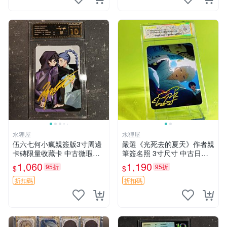
水狸屋
水狸屋
伍六七何小瘋親簽版3寸周邊
嚴選《光死去的夏天》作者親
卡磚限量收藏卡 中古微瑕收
筆簽名照 3寸尺寸 中古日版
藏 默認隨機發貨 卡片周邊
默認初瑕 夏日文青 紀念珍藏
1,060
1,190
95折
95折
$
$
文學插畫 辦公桌擺設
折扣碼
折扣碼