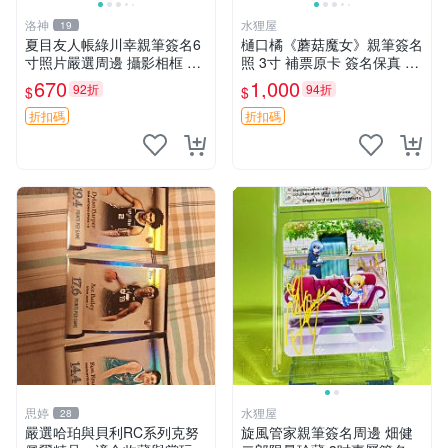
洛神
水狸屋
19
夏目友人帳綠川幸親筆簽名6
樋口橘《蘑菇魔女》親筆簽名
寸照片嚴選周邊 攝影相框 網
照 3寸 補票原卡 簽名保真 收
路認證 夏目友人帳收藏 簽名
藏推薦 蘑菇魔女 樋口橘 照片
670
1,000
92折
94折
$
$
照 6寸
折扣碼
折扣碼
思婷
水狸屋
28
嚴選哈珀與貝利RC系列克努
旋風管家親筆簽名周邊 畑健