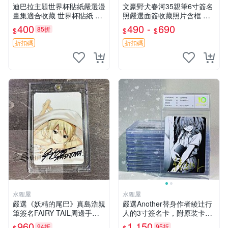
迪巴拉主題世界杯貼紙嚴選漫
文豪野犬春河35親筆6寸簽名
畫集適合收藏 世界杯貼紙 迪
照嚴選面簽收藏照片含框 文
巴拉 漫畫
豪野犬簽名周邊 照片 標籤
400
490 -
690
85折
$
$
$
折扣碼
折扣碼
水狸屋
水狸屋
嚴選《妖精的尾巴》真島浩親
嚴選Another替身作者綾辻行
筆簽名FAIRY TAIL周邊手寫
人的3寸簽名卡，附原裝卡
限量收藏 尺寸3寸 日本回憶
磚。國內直郵快速到貨。 An
960
1,150
94折
95折