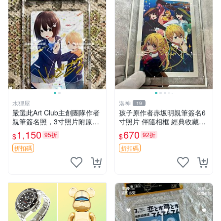
水狸屋
洛神
19
嚴選此Art Club主創團隊作者
孩子原作者赤坂明親筆簽名6
親筆簽名照，3寸照片附原裝
寸照片 伴隨相框 經典收藏周
卡磚。收藏級面簽照，適合藝
邊 官方認證
1,150
670
95折
92折
$
$
術愛好者收藏與展示。 3寸
簽名 照片
折扣碼
折扣碼