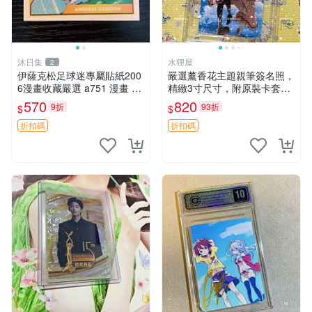
沐日集
水狸屋
2
伊薩克松足球迷專屬貼紙200
嚴選薰香花主題親筆簽名照，
6漫畫收藏嚴選 a751 漫畫 貼
精緻3寸尺寸，附原裝卡套。
紙 足球迷
收藏級品相，值得珍藏。 薰
570
820
9折
93折
$
$
香花 花卉 照片
折扣碼
折扣碼