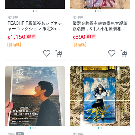
水狸屋
水狸屋
PEACHPIT親筆簽名シグネチ
嚴選金牌得主鶴舞墨魚太親筆
ャーコレクション 限定Shug
簽名照，3寸大小附原裝相框
o Chara周邊 精品線下面簽
卡磚。收藏真跡推薦！周邊限
1,150
890
95折
94折
$
$
簽名保真 原裝收藏 3寸照片
量版適合珍藏。 金メダリス
布框裝裱 シグネチャーカー
ト 鈦合金 照片簽名
折扣碼
折扣碼
思婷
水狸屋
28