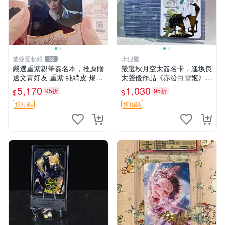
董爺愛收藏
水狸屋
32
嚴選重紫親筆簽名本，推薦贈
嚴選秋月空太簽名卡，逢坂良
送文青好友 重紫 純綃皮 規格
太聲優作品《赤發白雪姬》3
8開
寸帶卡磚 中古 秋月空太 簽名
5,170
1,030
95折
95折
$
$
卡 聲優 作品
折扣碼
折扣碼