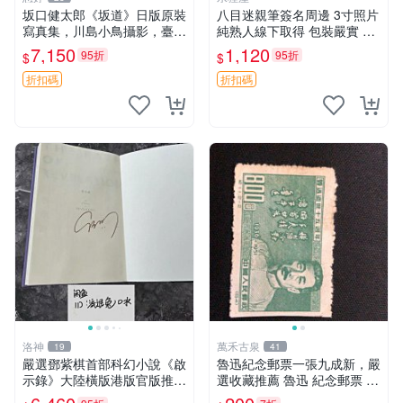
坂口健太郎《坂道》日版原裝
八目迷親筆簽名周邊 3寸照片
寫真集，川島小鳥攝影，臺灣
純熟人線下取得 包裝嚴實 原
旅行主題 簽名清晰 內頁乾淨
裝卡磚附贈 夏へのトンネル
7,150
1,120
95折
95折
$
$
收藏推薦 輕鬆入手 坂道 日本
さよならの口 收藏版
坂口健太郎
折扣碼
折扣碼
洛神
萬禾古泉
19
41
嚴選鄧紫棋首部科幻小說《啟
魯迅紀念郵票一張九成新，嚴
示錄》大陸橫版港版官版推薦
選收藏推薦 魯迅 紀念郵票 收
科幻文學 簽名珍藏 啟示錄 鄧
藏 票面