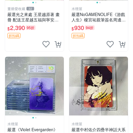
董爺愛收藏
水狸屋
32
嚴選光之來處 王星越原著 畫
嚴選NoGAMENOLIFE《游戲
冊 配送王星越五福與寧安特
人生》榎宮祐親筆簽名周邊手
別卡 超值收藏推薦 光之來處
寫限量款，3寸照片含原裝卡
2,390
930
95折
94折
$
$
王星越 插畫 極具收藏價值 寧
磚。收藏推薦！ 游戲人生 憑
安典藏卡 限量收藏
證 簽名周邊
折扣碼
折扣碼
水狸屋
水狸屋
嚴選《Violet Evergarden》
嚴選中村佑介四疊半神話大系