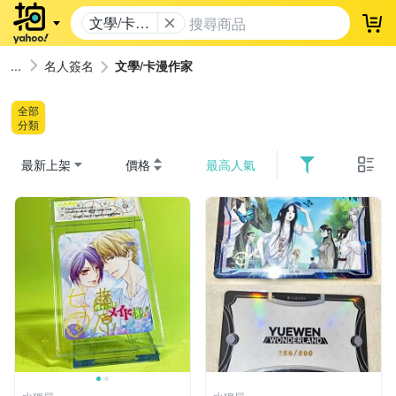
文學/卡漫
登
作家
名人簽名
文學/卡漫作家
全部
分類
最新上架
價格
最高人氣