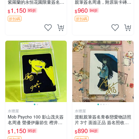
紫羅蘭的永恒花園限量簽名
親筆簽名周邊，附原裝卡磚
卡，3寸帶原裝卡磚 日本中古
亞克力照片 3寸大小 簽名照
1,150
960
95折
94折
$
$
收藏推薦 薇爾莉特 曜佳奈 筆
收藏級 周邊商品
記本
折扣碼
折扣碼
水狸屋
水狸屋
Mob Psycho 100 影山茂夫簽
渡航親筆簽名青春戀愛物語照
名周邊 聲優伊藤節生 樫井孝
片 3寸 面簽正品 簽名照收藏
宏真跡 馴良新隆親筆簽名照
推薦 電腦 動畫 原創漫畫
1,150
890
95折
94折
$
$
3寸裝幀原盒 中古珍藏 靈幻
折扣碼
折扣碼