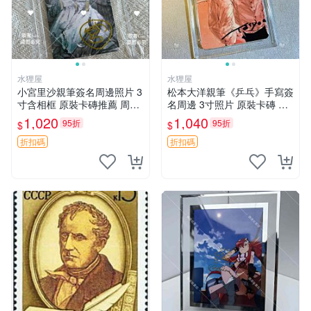
水狸屋
水狸屋
小宮里沙親筆簽名周邊照片 3
松本大洋親筆《乒乓》手寫簽
寸含相框 原裝卡磚推薦 周邊
名周邊 3寸照片 原裝卡磚 收
照片 相框
藏好物 乒乓 The Animation
1,020
1,040
95折
95折
$
$
松本大洋 簽名 周邊 注記：此
商品為作者親筆簽名，附原
折扣碼
折扣碼