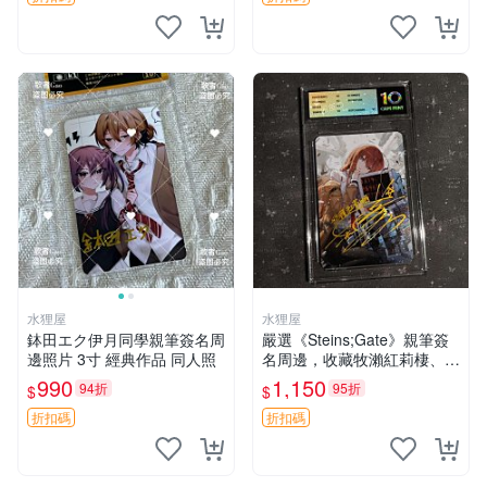
水狸屋
水狸屋
鉢田エク伊月同學親筆簽名周
嚴選《Steins;Gate》親筆簽
邊照片 3寸 經典作品 同人照
名周邊，收藏牧瀨紅莉棲、椎
名真由理、菲利斯喵喵人氣卡
990
1,150
94折
95折
$
$
牌 簽字照片 牧瀨紅莉棲 椎名
真由理
折扣碼
折扣碼