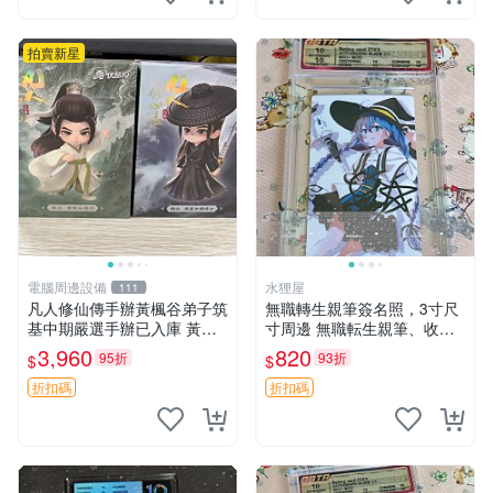
拍賣新星
電腦周邊設備
水狸屋
111
凡人修仙傳手辦黃楓谷弟子筑
無職轉生親筆簽名照，3寸尺
基中期嚴選手辦已入庫 黃楓
寸周邊 無職転生親筆、收藏
谷限定 黃楓谷手辦 凡人修仙
原版卡磚 包裝精良 無職轉
3,960
820
95折
93折
$
$
傳手辦 韓力 黃楓谷弟子 筑基
生、親筆簽名、3寸照片
中期手辦 黃楓谷限量版 手辦
折扣碼
折扣碼
收藏 凡人修仙