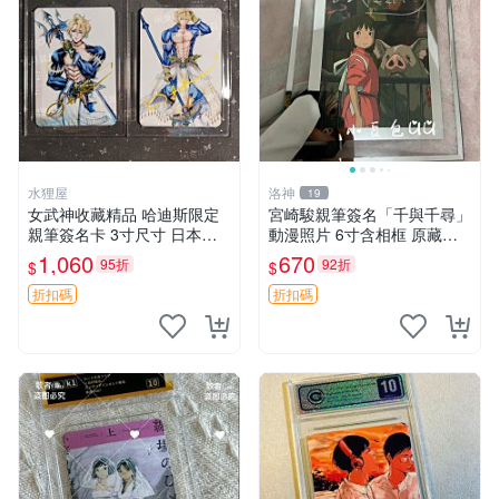
水狸屋
洛神
19
女武神收藏精品 哈迪斯限定
宮崎駿親筆簽名「千與千尋」
親筆簽名卡 3寸尺寸 日本中
動漫照片 6寸含相框 原藏品
古正品 隨機附泡沫包裝 國際
直賣 千與千尋 簽名照 相片收
1,060
670
95折
92折
$
$
速遞 女武神卡片 哈迪斯簽名
藏
簽名卡周邊
折扣碼
折扣碼