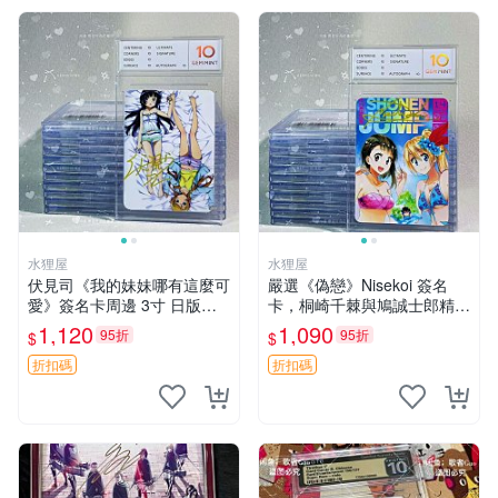
水狸屋
水狸屋
伏見司《我的妹妹哪有這麼可
嚴選《偽戀》Nisekoi 簽名
愛》簽名卡周邊 3寸 日版中
卡，桐崎千棘與鳩誠士郎精美
古限量推薦收藏 日漫周邊 姐
周邊，3寸日版中古帶原裝卡
1,120
1,090
95折
95折
$
$
妹 插畫家
磚，國內直郵 偽戀 Nisekoi
簽名卡 桐崎千棘
折扣碼
折扣碼