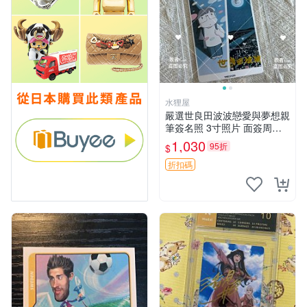
水狸屋
嚴選世良田波波戀愛與夢想親
筆簽名照 3寸照片 面簽周邊
照片卡磚
1,030
95折
$
折扣碼