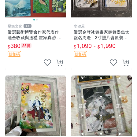
星娛文化
水狸屋
41
嚴選藝術博覽會作家代表作
嚴選金牌冰舞畫家鶴舞墨魚太
適合收藏與送禮 畫家真跡 藝
簽名周邊，3寸照片含原裝卡
術品 限量版
磚。收藏自用，面簽確保證
380
1,090 -
1,990
85折
$
$
$
實。 冰舞 簽名 周邊
折扣碼
折扣碼