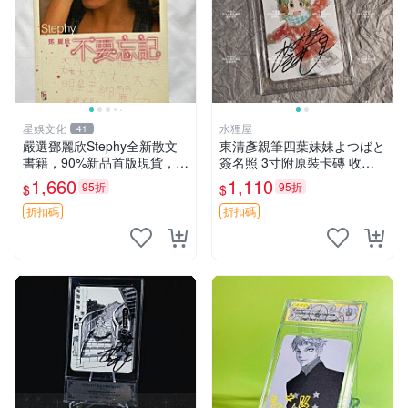
星娛文化
水狸屋
41
嚴選鄧麗欣Stephy全新散文
東清彥親筆四葉妹妹よつばと
書籍，90%新品首版現貨，拍
簽名照 3寸附原裝卡磚 收藏
出即發 散文 鄧麗欣 歌詞
級相框包裝 輪廓清晰 四葉妹
1,660
1,110
95折
95折
$
$
妹 よつばと 簽名照 四方卡紙
折扣碼
折扣碼