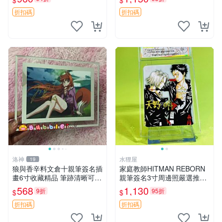
$
$
版中古 妖精的尾巴 周邊 FAIR
other 替身 綾辻行人 簽名卡
Y_TAIL
周邊
折扣碼
折扣碼
洛神
水狸屋
19
狼與香辛料文倉十親筆簽名插
家庭教師HITMAN REBORN
畫6寸收藏精品 筆跡清晰可觸
親筆簽名3寸周邊照嚴選推薦
摸 .擦拭驗證限量珍藏 狼與香
尺寸：3寸 含原裝卡套 中古
568
1,130
9折
95折
$
$
辛料 文倉十 揚州
默認初瑕 家庭教師HITMAN
REBORN 3寸簽名照 默認
折扣碼
折扣碼