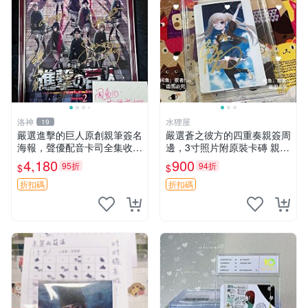
洛神
水狸屋
19
嚴選進擊的巨人原創親筆簽名
嚴選蒼之彼方的四重奏親簽周
海報，聲優配音卡司全集收藏
邊，3寸照片附原裝卡磚 親簽
推薦 艾倫、三笠、阿明、埃
照 收藏級 影印品 杜蕾斯相紙
4,180
900
95折
94折
$
$
爾文巨細靡遺肖像照
質地 限量版 Aokana Four Rh
ythm 藍光紀念照 簽名
折扣碼
折扣碼