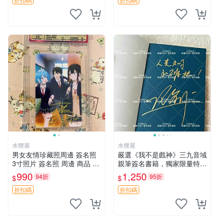
新隆 Mob Psycho
水狸屋
水狸屋
男女友情珍藏照周邊 簽名照
嚴選《我不是戲神》三九音域
3寸照片 簽名照 周邊 商品 友
親筆簽名書籍，獨家限量特 S
情紀念
igned珍藏，玄幻小說必讀收
990
1,250
94折
95折
$
$
藏。我不是戲神系列最新力
作，戲中人極光君神道完整典
折扣碼
折扣碼
藏。 我不是戲神