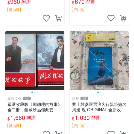
960
670
94折
92折
$
$
m，附原裝卡磚。收藏家推
名照 公仔周邊
薦！僅此數量。 花薰凜然 和
折扣碼
折扣碼
栗薰子 三香見
星娛文化
洛神
41
19
嚴選收藏版《周總理的故事》
井上雄彥嚴選浪客行親筆簽名
全二冊，館藏珍品僅此套 周
周邊 現 ORIGINAL 全新收藏
總理 故事 紀念畫冊
相框附卡磚 尺寸適中 浪客行
1,660
1,030
95折
95折
$
$
筆 記念照
折扣碼
折扣碼