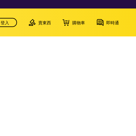
登入
賣東西
購物車
即時通