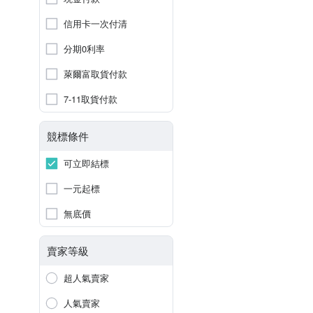
信用卡一次付清
分期0利率
萊爾富取貨付款
7-11取貨付款
競標條件
可立即結標
一元起標
無底價
賣家等級
超人氣賣家
人氣賣家