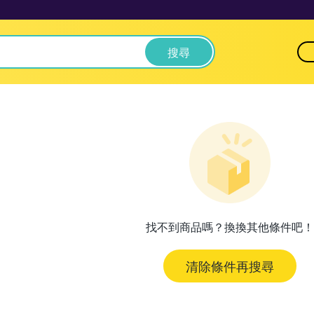
搜尋
找不到商品嗎？換換其他條件吧！
清除條件再搜尋