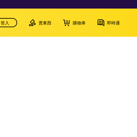
登入
賣東西
購物車
即時通