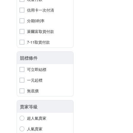
信用卡一次付清
分期0利率
萊爾富取貨付款
7-11取貨付款
競標條件
可立即結標
一元起標
無底價
賣家等級
超人氣賣家
人氣賣家