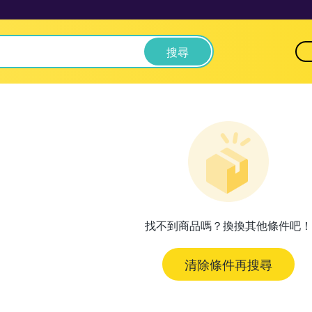
搜尋
找不到商品嗎？換換其他條件吧！
清除條件再搜尋