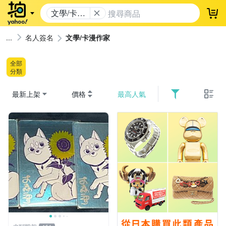
文學/卡漫
登
作家
名人簽名
文學/卡漫作家
全部
分類
最新上架
價格
最高人氣