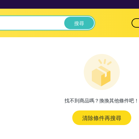
搜尋
找不到商品嗎？換換其他條件吧！
清除條件再搜尋