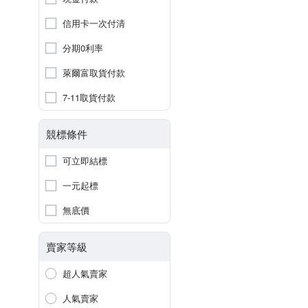
信用卡一次付清
分期0利率
萊爾富取貨付款
7-11取貨付款
競標條件
可立即結標
一元起標
無底價
賣家等級
超人氣賣家
人氣賣家