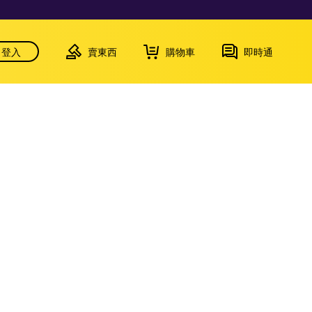
登入
賣東西
購物車
即時通