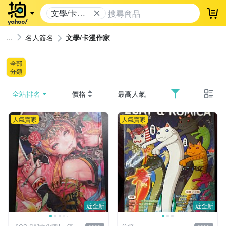
文學/卡漫
登
作家
名人簽名
文學/卡漫作家
全部
分類
全站排名
價格
最高人氣
人氣賣家
人氣賣家
近全新
近全新