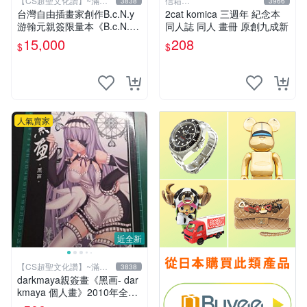
【CS超聖文化讚】~滿千
信箱
3838
3966
元送運
paul600510@yahoo.com.tw
台灣自由插畫家創作B.c.N.y
2cat komica 三週年 紀念本
游翰元親簽限量本《B.c.N.y
同人誌 同人 畫冊 原創九成新
個人畫冊 VOL.4 四際光》20
15,000
208
$
$
12.07 初版
人氣賣家
近全新
【CS超聖文化讚】~滿千
3838
元送運
darkmaya親簽畫《黑画- dar
kmaya 個人畫》2010年全彩
【CS超聖文化讚】