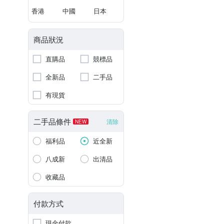
香港
中國
日本
商品狀況
直購品
競標品
全新品
二手品
有現貨
二手品條件
清除
NEW
福利品
近全新
八成新
出清品
收藏品
付款方式
現金付款