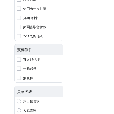
信用卡一次付清
分期0利率
萊爾富取貨付款
7-11取貨付款
競標條件
可立即結標
一元起標
無底價
賣家等級
超人氣賣家
人氣賣家