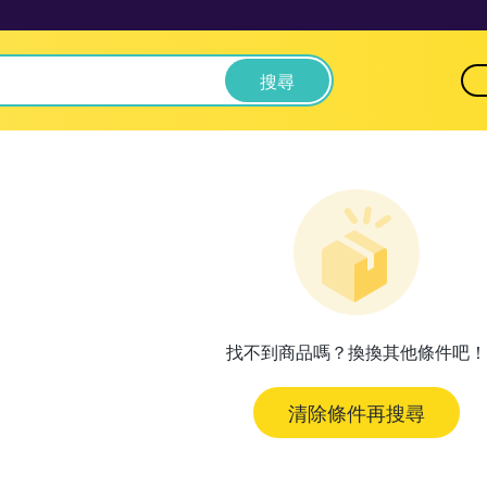
搜尋
找不到商品嗎？換換其他條件吧！
清除條件再搜尋