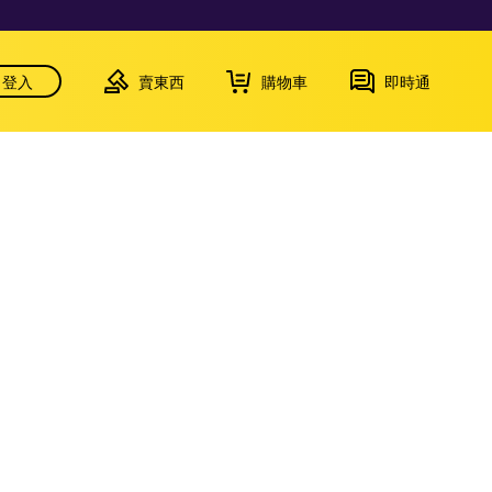
登入
賣東西
購物車
即時通