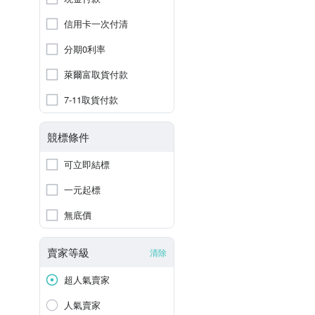
信用卡一次付清
分期0利率
萊爾富取貨付款
7-11取貨付款
競標條件
可立即結標
一元起標
無底價
賣家等級
清除
超人氣賣家
人氣賣家