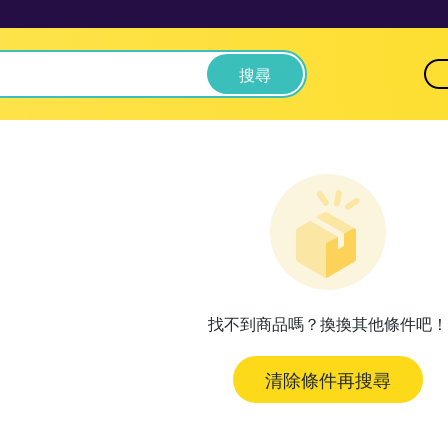
搜尋
找不到商品嗎？換換其他條件吧！
清除條件再搜尋