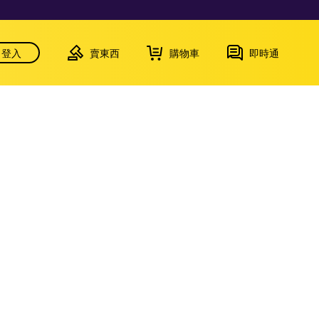
登入
賣東西
購物車
即時通