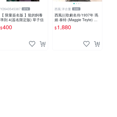
Y2643545387
西風 洋古董
374
349
【 限量簽名版 】龍的飼養
西風(((歌劇名伶/1937年 瑪
準則 4(簽名限定版) 草子信
姬·泰特 (Maggie Teyte) 親
筆簽名 明信片 )))
400
1,880
$
$