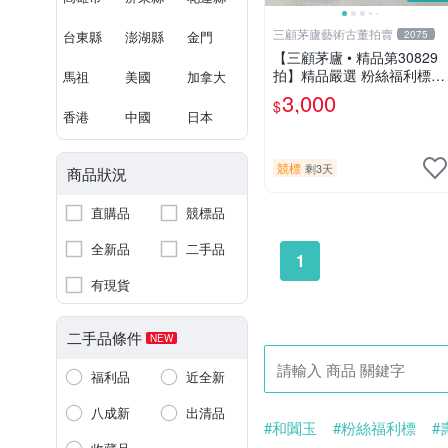
三顧茅廬藝術古董拍賣
台東縣
澎湖縣
金門
2075
【三顧茅廬 • 精品第30829
拍】精品嚴選 粉絲福利標
馬祖
美國
加拿大
日本動漫大師 車田正美簽名
3,000
$
照片《聖鬥士星矢》！ 特惠
香港
中國
日本
起標 無底價
競標
剩3天
商品狀況
直購品
競標品
全新品
二手品
1
有現貨
二手品條件
NEW
福利品
近全新
八成新
出清品
#和闐玉
#粉絲福利標
#