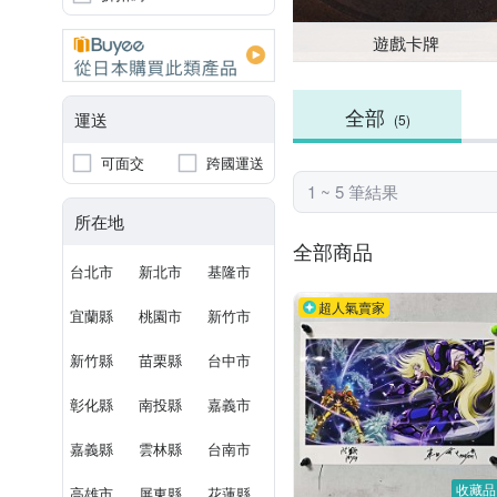
遊戲卡牌
全部
運送
(5)
可面交
跨國運送
1 ~ 5 筆結果
所在地
全部商品
台北市
新北市
基隆市
超人氣賣家
宜蘭縣
桃園市
新竹市
新竹縣
苗栗縣
台中市
彰化縣
南投縣
嘉義市
嘉義縣
雲林縣
台南市
收藏品
高雄市
屏東縣
花蓮縣