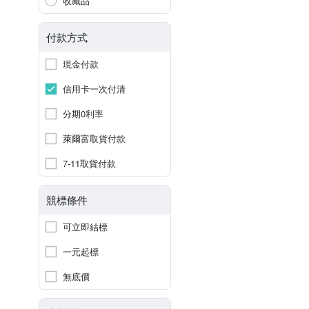
收藏品
付款方式
現金付款
信用卡一次付清
分期0利率
萊爾富取貨付款
7-11取貨付款
競標條件
可立即結標
一元起標
無底價