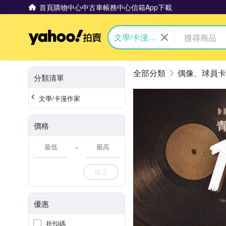
首頁
購物中心
中古車
帳務中心
信箱
App下載
Yahoo拍賣
文學/卡漫作
家
偶像、球員卡
分類清單
文學/卡漫作家
價格
-
確定
優惠
折扣碼