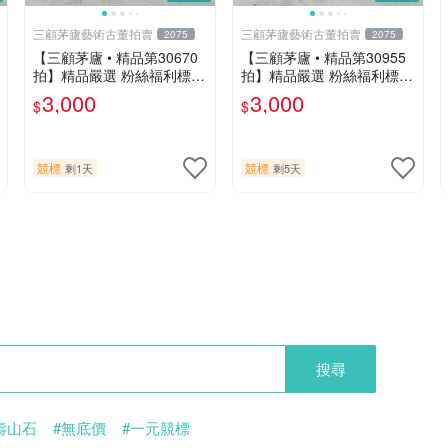
三顧茅廬藝術古董拍賣
三顧茅廬藝術古董拍賣
2075
2075
【三顧茅廬 • 精品第30670
【三顧茅廬 • 精品第30955
拍】精品嚴選 粉絲福利標
拍】精品嚴選 粉絲福利標
日本動漫大師 車田正美簽名
日本動漫大師 車田正美簽名
3,000
3,000
$
$
照片《聖鬥士星矢》！ 特惠
照片《聖鬥士星矢》！ 特惠
起標 無底價
起標 無底價
競標
競標
剩1天
剩5天
搜尋
壽山石
#無底價
#一元競標