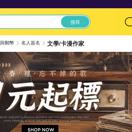
搜尋
文學/卡漫作家
與郵幣
名人簽名