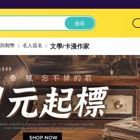
搜尋
文學/卡漫作家
與郵幣
名人簽名