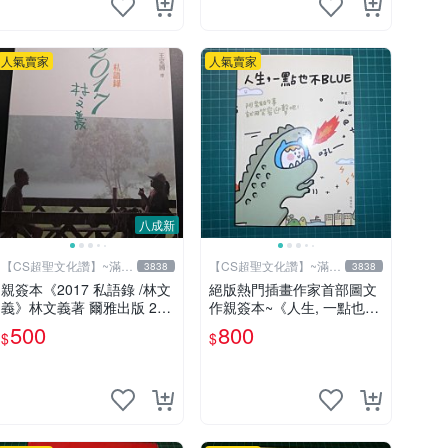
人氣賣家
人氣賣家
八成新
【CS超聖文化讚】~滿千
【CS超聖文化讚】~滿千
3838
3838
元送運
元送運
親簽本《2017 私語錄 /林文
絕版熱門插畫作家首部圖文
義》林文義著 爾雅出版 201
作親簽本~《人生, 一點也不
8年初版【CS超聖文化讚】
BLUE~阿雜的事就用笑容迎
500
800
$
$
擊吧！》Ning著/繪 悅知文
化