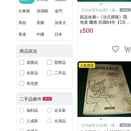
【CS超聖文化讚】~滿千
台東縣
澎湖縣
金門
3838
元送運
親簽收藏~《法式裸睡》隱
地著 爾雅 民國84年【CS超
馬祖
美國
加拿大
聖文化2讚】
500
$
香港
中國
日本
商品狀況
直購品
競標品
人氣賣家
全新品
二手品
有現貨
二手品條件
NEW
福利品
近全新
八成新
出清品
【CS超聖文化讚】~滿千
3838
元送運