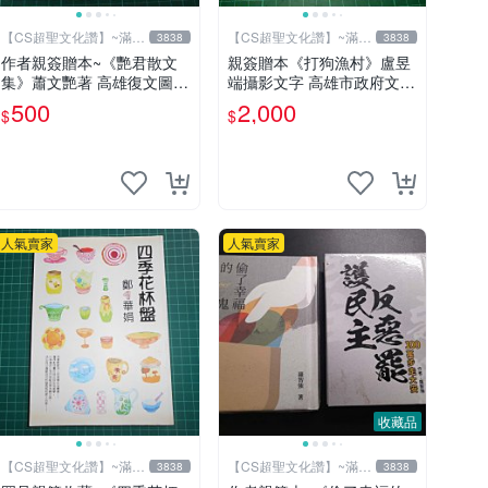
【CS超聖文化讚】~滿千
【CS超聖文化讚】~滿千
3838
3838
元送運
元送運
作者親簽贈本~《艷君散文
親簽贈本《打狗漁村》盧昱
集》蕭文艷著 高雄復文圖書
端攝影文字 高雄市政府文化
1997年修訂版 【CS超聖文
局 2013年初版 【CS超聖文
500
2,000
$
$
化讚】
化讚】
人氣賣家
人氣賣家
收藏品
【CS超聖文化讚】~滿千
【CS超聖文化讚】~滿千
3838
3838
元送運
元送運