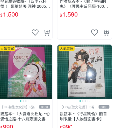
罕見親簽收藏~《四季花杯
作者親簽本~《偷了幸福的
盤 》 鄭華娟著 圓神 2005年
鬼》《護民主反惡罷-100萬
初版【CS超聖文化2讚】
步走大安》二本合售 羅智強
1,500
1,590
$
$
著 精裝小冊【CS超聖文化
讚】
人氣賣家
人氣賣家
【CS超聖文化讚】~滿千
【CS超聖文化讚】~滿千
3838
3838
元送運
元送運
親簽本~《大愛道比丘尼 ~心
親簽本 ~《行星凱倫》贈首
覺悟之路-十八羅漢圖文書》
刷限量【人物雙面書卡】】
妍因改寫 羅莎繪 佛光文化
初野 晴著 RUM繪 獨步 書況
990
990
$
$