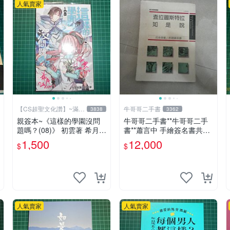
人氣賣家
【CS超聖文化讚】~滿千
牛哥哥二手書
3838
3362
元送運
親簽本~《這樣的學園沒問
牛哥哥二手書**牛哥哥二手
題嗎？(08)》 初雲著 希月繪
書**蕭言中 手繪簽名書共1
飛燕文創 書況新【CS超聖
本*查拉圖斯特拉如是說 尼
1,500
12,000
$
$
文化2讚】
采著1989遠流一板共1本
人氣賣家
人氣賣家