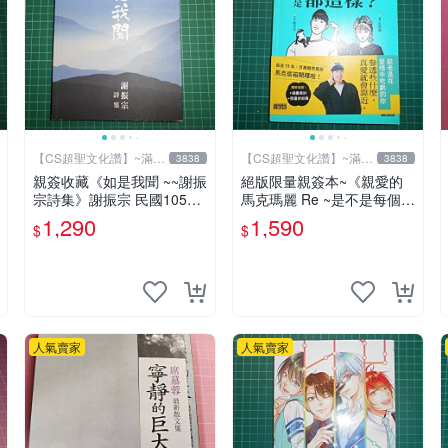
【CS超聖文化讚】~滿千
【CS超聖文化讚】~滿千
3838
3838
元送運
元送運
親簽收藏《如是我聞 ~~謝振
絕版限量親簽本~《親愛的
宗詩集》謝振宗 民國105年
馬克瑪麗 Re ~是不是每個男
初版【CS超聖文化2讚】
人都這樣？（附贈快速通關
1,290
1,590
$
$
信封）》附書腰 歐馬克 吳
瑪麗繪三采 書新
人氣賣家
人氣賣家