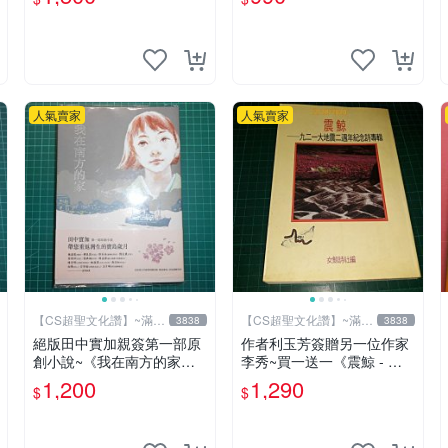
【CS超聖文化2讚】
讚】
人氣賣家
人氣賣家
【CS超聖文化讚】~滿千
【CS超聖文化讚】~滿千
3838
3838
元送運
元送運
絕版田中實加親簽第一部原
作者利玉芳簽贈另一位作家
創小說~《我在南方的家》
李秀~買一送一《震鯨 - 九
附書套 田中實加 (陳宣儒)著
二一大地震二週年紀念詩專
1,200
1,290
$
$
台灣館 遠流 書況佳
輯》女鯨詩社編 (贈 利玉芳
小詩集)