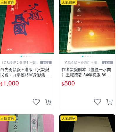
人氣賣家
人氣賣家
【CS超聖文化讚】~滿千
【CS超聖文化讚】~滿千
3838
3838
元送運
元送運
白先勇親簽 ~港版《父親與
作者親簽贈本《盈盈一水間
民國 - 白崇禧將軍身影集 下
》王耀德著 84年初版 89成
冊》白先勇編 天地出版 201
新 【CS超聖文化讚】
1,000
500
$
$
2年初版 .香港【CS超聖文
化讚】
人氣賣家
人氣賣家