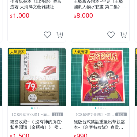
作者親簽本《山河戀》蔡富
王藍親簽贈本~罕見《王藍
澧著 大海洋文藝雜誌社 內
國劇人物水彩畫 第二集》大
有註記【CS超聖文化讚】
本 【 CS超聖文化讚】
1,000
8,000
$
$
人氣賣家
人氣賣家
【CS超聖文化讚】~滿千
【CS超聖文化讚】~滿千
3838
3838
元送運
元送運
親簽收藏~《 沒有神的所在~
絕版台式笑話重量出擊親簽
私房閱讀《金瓶梅》》 侯文
本~《台客特攻隊》春貴文.
詠著 皇冠 民2009年初版
圖 布克文化【CS超聖文化2
1,500
990
$
$