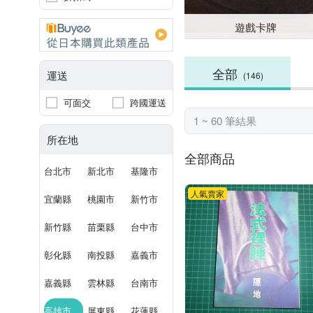
遊戲卡牌
全部
運送
(146)
可面交
跨國運送
1 ~ 60 筆結果
所在地
全部商品
台北市
新北市
基隆市
人氣賣家
宜蘭縣
桃園市
新竹市
新竹縣
苗栗縣
台中市
彰化縣
南投縣
嘉義市
嘉義縣
雲林縣
台南市
高雄市
屏東縣
花蓮縣