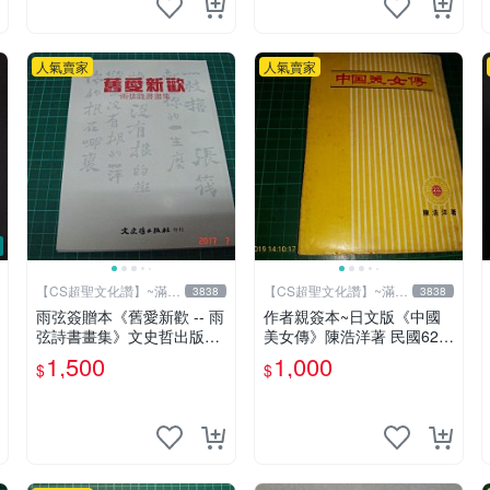
人氣賣家
人氣賣家
【CS超聖文化讚】~滿千
【CS超聖文化讚】~滿千
3838
3838
元送運
元送運
雨弦簽贈本《舊愛新歡 -- 雨
作者親簽本~日文版《中國
弦詩書畫集》文史哲出版社
美女傳》陳浩洋著 民國62年
印 民國85年初版 9成新 【C
6月出版 【CS超聖文化讚】
1,500
1,000
$
$
S超聖文化讚】