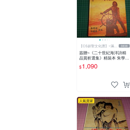
【CS超聖文化讚】~滿千
3838
元送運
簽贈~《二十世紀海洋詩精
品賞析選集》精裝本 朱學恕
等主編 詩藝文 2002年初版
1,090
$
【CS超聖文化2讚】
人氣賣家