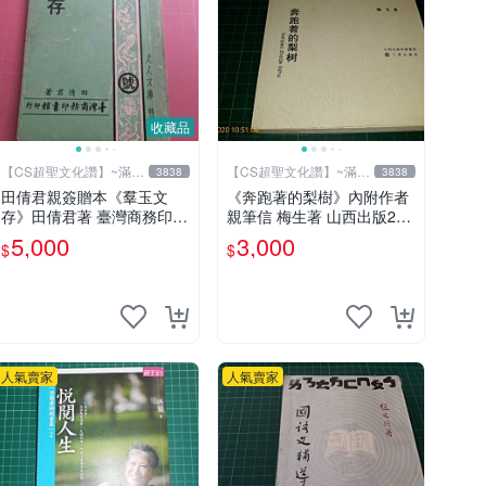
收藏品
【CS超聖文化讚】~滿千
【CS超聖文化讚】~滿千
3838
3838
元送運
元送運
田倩君親簽贈本《羣玉文
《奔跑著的梨樹》內附作者
存》田倩君著 臺灣商務印書
親筆信 梅生著 山西出版201
館 民國61年初版 有劃註記
0年第一版一刷 【CS超聖文
5,000
3,000
$
$
【CS超聖文化讚】
化讚】
人氣賣家
人氣賣家