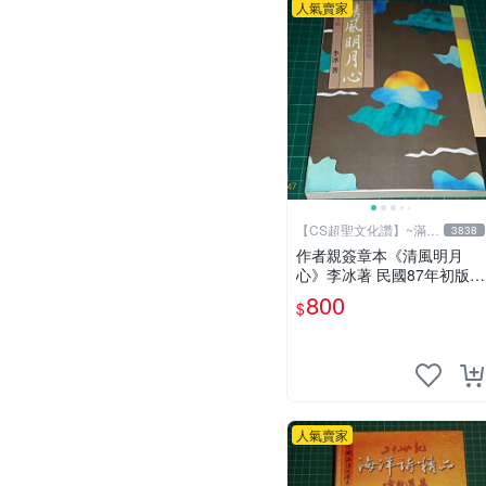
人氣賣家
【CS超聖文化讚】~滿千
3838
元送運
作者親簽章本《清風明月
心》李冰著 民國87年初版
山林書局出版 書緣有微斑
800
$
【CS 超聖文化讚】
人氣賣家