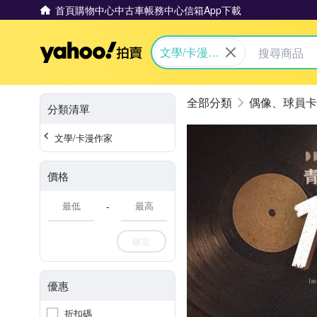
首頁
購物中心
中古車
帳務中心
信箱
App下載
Yahoo拍賣
文學/卡漫作
家
偶像、球員卡
分類清單
文學/卡漫作家
價格
-
確定
優惠
折扣碼