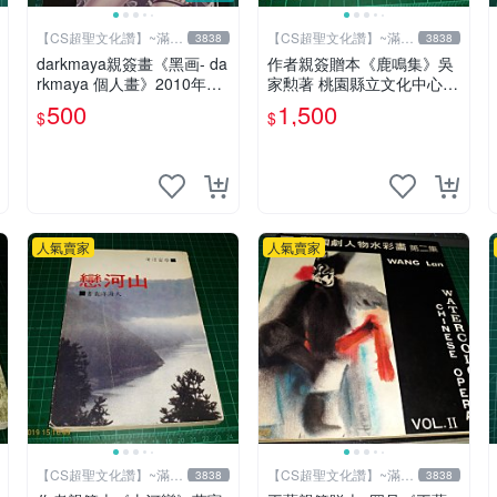
【CS超聖文化讚】~滿千
【CS超聖文化讚】~滿千
3838
3838
元送運
元送運
darkmaya親簽畫《黑画- da
作者親簽贈本《鹿鳴集》吳
rkmaya 個人畫》2010年全
家勲著 桃園縣立文化中心
彩 【CS超聖文化讚】
民國85年初版 8成新 【CS
500
1,500
$
$
超聖文化讚】
人氣賣家
人氣賣家
【CS超聖文化讚】~滿千
【CS超聖文化讚】~滿千
3838
3838
元送運
元送運