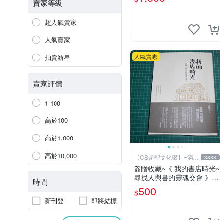
賣家等級
超人氣賣家
人氣賣家
人氣賣家
拍賣新星
賣家評價
1-100
高於100
高於1,000
高於10,000
【CS超聖文化讚】~滿千
3838
元送運
簽贈收藏~《 我的書店時光~
尋找人與書的靈魂交會 》附
時間
書腰 水瓶子著 文經社【CS
500
$
超聖文化2讚】
新刊登
即將結標