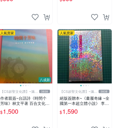
【CS超聖文化2讚】
新 【CS超聖文化2讚】
人氣賣家
人氣賣家
八成新
【CS超聖文化讚】~滿千
【CS超聖文化讚】~滿千
3838
3838
元送運
元送運
作者親簽~台語詩《時間个
絕版簽贈本~《畫履奇緣 ~全
芳味》林文平著 百合文化事
國第一本超立體小說》 李奇
業 2006.10初版一刷 附光碟
著 李奇繪圖【CS超聖文化2
1,500
1,590
$
$
【CS超聖文化讚】
讚】