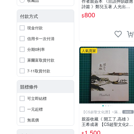
收藏品
作者親簽本 《台語押韻啟應
詩篇 》鄭兒玉著 人光出版
社 2002年初版 9成新 【CS
800
$
付款方式
超聖文化讚】
現金付款
信用卡一次付清
分期0利率
人氣賣家
萊爾富取貨付款
7-11取貨付款
競標條件
可立即結標
一元起標
【CS超聖文化讚】~滿千
3838
元送運
親簽收藏《 開工了,高雄 》
無底價
王希成著 【CS超聖文化2
讚】
1,500
$