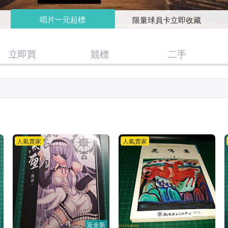
唱片一元起標
限量球員卡立即收藏
立即買
競標
二手
人氣賣家
人氣賣家
近全新