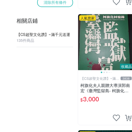
清除所有條件
人氣賣家
相關店鋪
【CS超聖文化讚】~滿千元送運
135件商品
收藏品
【CS超聖文化讚】~滿千
3838
元送運
柯旗化夫人親贈大導演郭南
宏《臺灣監獄島- 柯旗化回
憶錄》柯旗化著 第一出版社
3,000
$
2002年修訂再版 【CS超聖
文化讚】