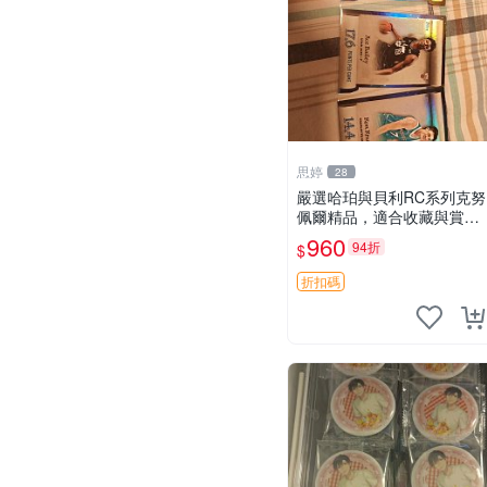
思婷
28
嚴選哈珀與貝利RC系列克努
佩爾精品，適合收藏與賞玩
RC 玩具 陶瓷
960
94折
$
折扣碼