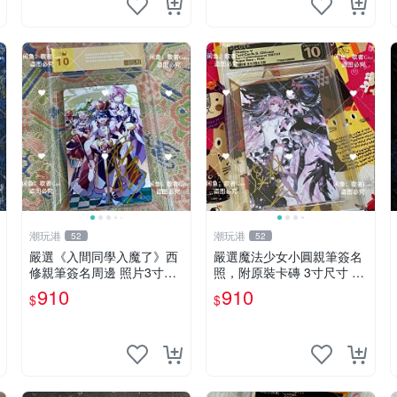
潮玩港
潮玩港
52
52
嚴選《入間同學入魔了》西
嚴選魔法少女小圓親筆簽名
修親筆簽名周邊 照片3寸全
照，附原裝卡磚 3寸尺寸 親
新含卡磚 收藏推薦 鏡像照
簽紀念品 小圓周邊 畫集 監
910
910
$
$
片 周邊收藏
督親筆