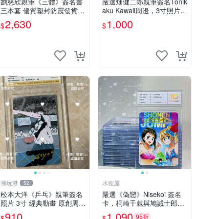
劉慈欣親筆《三體》簽名書
嚴選畑健二郎親筆簽名Tonik
三本套 優質塑封防震發貨
aku Kawaii周邊，3寸照片含
正版收藏推薦 三體 經典 科
原裝卡匣。收藏家直供，保
2,630
1,000
$
$
幻小說
真可靠。 Tonikaku Kawaii
畑健二郎 親筆簽名周
潮玩港
水狸屋
52
松本大洋《乒乓》親筆簽名
嚴選《偽戀》Nisekoi 簽名
照片 3寸 經典動畫 原創周邊
卡，桐崎千棘與鳩誠士郎精
經典動漫 周邊收藏 照片卡
美周邊，3寸日版中古帶原
910
1,090
95折
$
$