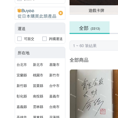
遊戲卡牌
全部
運送
(3313)
可面交
跨國運送
1 ~ 60 筆結果
所在地
全部商品
台北市
新北市
基隆市
宜蘭縣
桃園市
新竹市
新竹縣
苗栗縣
台中市
彰化縣
南投縣
嘉義市
嘉義縣
雲林縣
台南市
高雄市
屏東縣
花蓮縣