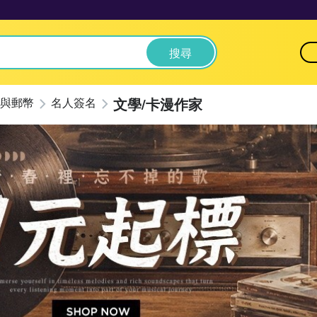
搜尋
文學/卡漫作家
與郵幣
名人簽名