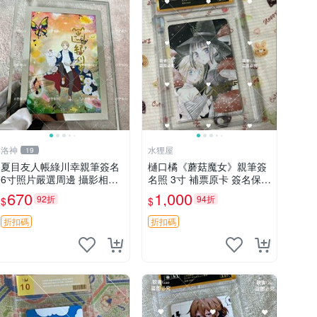
洛神
水狸屋
19
夏目友人帳綠川幸親筆簽名
樋口橘《蘑菇魔女》親筆簽
6寸照片嚴選周邊 攝影相框
名照 3寸 補票原卡 簽名保真
網路認證 夏目友人帳收藏
收藏推薦 蘑菇魔女 樋口橘
670
1,000
92折
94折
$
$
簽名照 6寸
照片
折扣碼
折扣碼