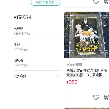
清除所有條件
相關店鋪
水狸屋
1291件商品
洛神
807件商品
潮玩港
363件商品
潮玩港
52
嚴選約定的夢幻島水明日香
親筆簽名照，3寸周邊限量
更多店舖
珍藏 紙質佳 附卡磚 約定的
900
$
夢幻島 筆記本 名人照