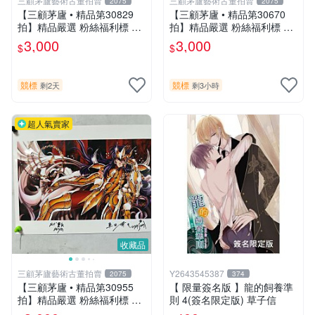
三顧茅廬藝術古董拍賣
三顧茅廬藝術古董拍賣
2075
2075
【三顧茅廬 • 精品第30829
【三顧茅廬 • 精品第30670
拍】精品嚴選 粉絲福利標 日
拍】精品嚴選 粉絲福利標 日
本動漫大師 車田正美簽名照
本動漫大師 車田正美簽名照
3,000
3,000
$
$
片《聖鬥士星矢》！ 特惠起
片《聖鬥士星矢》！ 特惠起
標 無底價
標 無底價
競標
競標
剩2天
剩3小時
超人氣賣家
收藏品
三顧茅廬藝術古董拍賣
Y2643545387
2075
374
【三顧茅廬 • 精品第30955
【 限量簽名版 】龍的飼養準
拍】精品嚴選 粉絲福利標 日
則 4(簽名限定版) 草子信
本動漫大師 車田正美簽名照