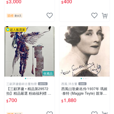
3,000
400
$
$
片《聖鬥士星矢》！ 特惠起
標 無底價
競標
剩4天
超人氣賣家
收藏品
三顧茅廬藝術古董拍賣
西風 洋古董
2075
349
【三顧茅廬 • 精品第29572
西風(((歌劇名伶/1937年 瑪姬
拍】精品嚴選 粉絲福利標 韓
·泰特 (Maggie Teyte) 親筆簽
國排名前30名插畫家Pinn作
名 明信片 )))
700
1,880
$
$
品～有作者親筆簽名！ 特惠
起標 無底價