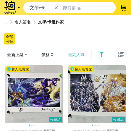
文學/卡漫
登
作家
名人簽名
文學/卡漫作家
全部
分類
最新上架
價格
最高人氣
超人氣賣家
超人氣賣家
收藏品
收藏品