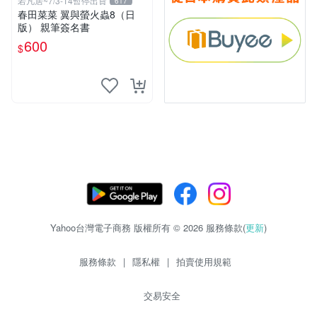
若凡居~7/3-14暫停出貨
617
春田菜菜 翼與螢火蟲8（日
版） 親筆簽名書
600
$
Yahoo台灣電子商務 版權所有 © 2026 服務條款(
更新
)
服務條款
|
隱私權
|
拍賣使用規範
交易安全