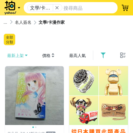
文學/卡漫
登
作家
名人簽名
文學/卡漫作家
全部
分類
最新上架
價格
最高人氣