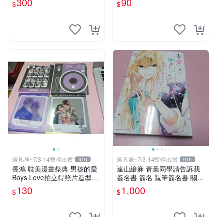
300
90
$
$
簽名板
輔導老師.增田關係很差
若凡居~7/3-14暫停出貨
若凡居~7/3-14暫停出貨
616
616
長鴻 耽美漫畫祭典 男孩的愛
遠山繪麻 青葉同學請告訴我
Boys Love拍立得照片造型透
簽名書 簽名 親筆簽名書 關鍵
卡 第二彈 超值星期五的sex +
字： 四月一日同學命理缺我
130
1,000
$
$
劇毒甜心
要你對我xxx 色紙 簽名板