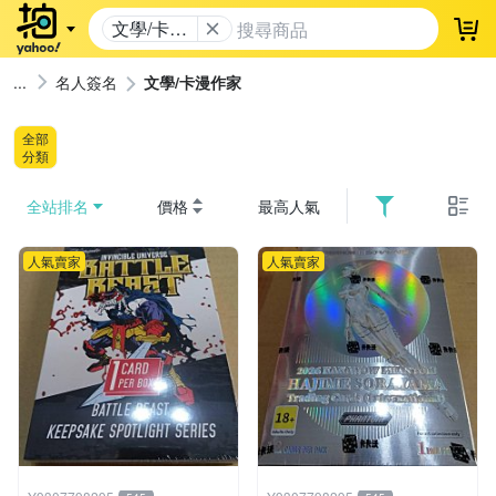
文學/卡漫
登
作家
名人簽名
文學/卡漫作家
全部
分類
全站排名
價格
最高人氣
人氣賣家
人氣賣家