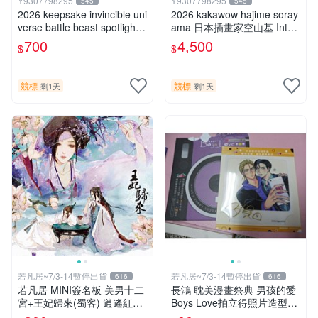
Y9307798295
Y9307798295
545
545
2026 keepsake invincible uni
2026 kakawow hajime soray
verse battle beast spotlight
ama 日本插畫家空山基 Inter
戰鬥野獸簽名盒卡
national國際版官方收藏簽名
700
4,500
$
$
盒卡
競標
競標
剩1天
剩1天
若凡居~7/3-14暫停出貨
若凡居~7/3-14暫停出貨
616
616
若凡居 MINI簽名板 美男十二
長鴻 耽美漫畫祭典 男孩的愛
宮+王妃歸來(蜀客) 逍遙紅塵
Boys Love拍立得照片造型透
&貓君笑豬&何何舞 親筆簽名
卡 第二彈 不良的津田同學和