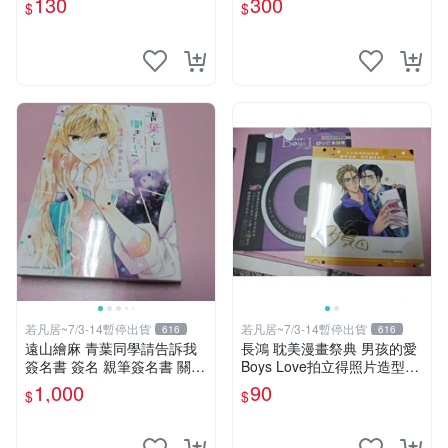
130
300
$
$
劇毒甜心
簽名板
若凡居~7/3-14暫停出貨
若凡居~7/3-14暫停出貨
616
616
遠山繪麻 青葉同學請告訴我
長鴻 耽美漫畫祭典 男孩的愛
簽名書 簽名 親筆簽名書 關鍵
Boys Love拍立得照片造型透
字： 四月一日同學命理缺我
卡 第二彈 不良的津田同學和
1,000
90
$
$
要你對我xxx 色紙 簽名板
輔導老師.增田關係很差