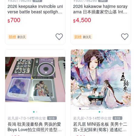
Y9307798295
Y9307798295
545
545
2026 keepsake invincible uni
2026 kakawow hajime soray
verse battle beast spotlight
ama 日本插畫家空山基 Inter
戰鬥野獸簽名盒卡
national國際版官方收藏簽名
700
4,500
$
$
盒卡
競標
競標
剩3天
剩3天
若凡居~7/3-14暫停出貨
若凡居~7/3-14暫停出貨
616
616
長鴻 耽美漫畫祭典 男孩的愛
若凡居 MINI簽名板 美男十二
Boys Love拍立得照片造型透
宮+王妃歸來(蜀客) 逍遙紅塵
卡 第二彈 超值星期五的sex +
&貓君笑豬&何何舞 親筆簽名