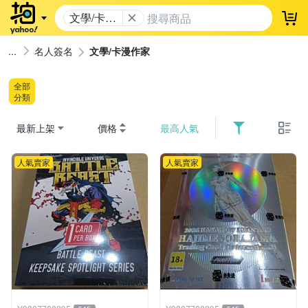
文學/卡漫
登
作家
名人簽名
文學/卡漫作家
全部
分類
最新上架
價格
最高人氣
人氣賣家
人氣賣家