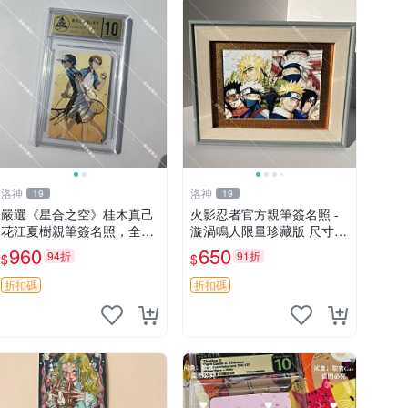
洛神
洛神
19
19
嚴選《星合之空》桂木真己
火影忍者官方親筆簽名照 -
花江夏樹親筆簽名照，全新
漩渦鳴人限量珍藏版 尺寸：
小卡附原裝卡磚 尺寸5.5x8.
6寸/15.24x10.16cm 單張美
960
650
94折
91折
$
$
4cm 當代漫畫收藏 簽名周
術印刷 獨家推薦 收藏最佳
邊 星合之空 桂木真己 花江
選項 岸本齊史專注創作的紀
折扣碼
折扣碼
夏樹 簽名照
念照