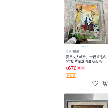
洛神
19
夏目友人帳綠川幸親筆簽名
6寸照片嚴選周邊 攝影相框
網路認證 夏目友人帳收藏
670
92折
$
簽名照 6寸
折扣碼