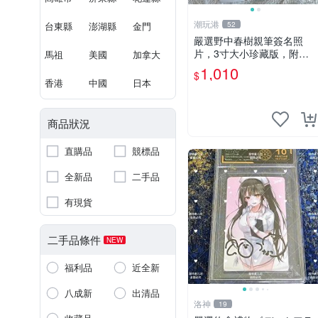
潮玩港
台東縣
澎湖縣
金門
52
嚴選野中春樹親筆簽名照
片，3寸大小珍藏版，附原
馬祖
美國
加拿大
裝卡磚。青春探偵迷必收！
1,010
$
青春時代、探案主題 現場簽
香港
中國
日本
名照收藏品
商品狀況
直購品
競標品
全新品
二手品
有現貨
二手品條件
NEW
福利品
近全新
八成新
出清品
洛神
19