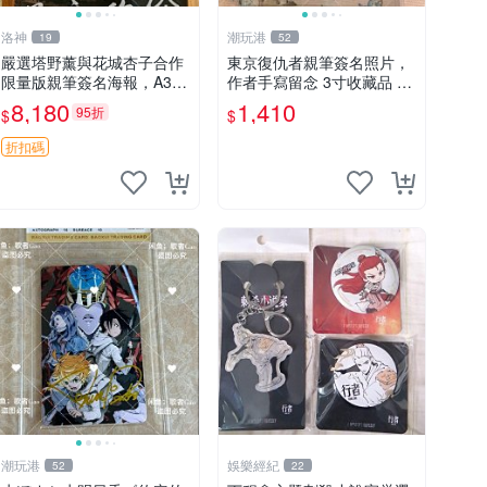
洛神
潮玩港
19
52
嚴選塔野薰與花城杏子合作
東京復仇者親筆簽名照片，
限量版親筆簽名海報，A3尺
作者手寫留念 3寸收藏品 面
寸30×42適合珍藏。每幅照
簽珍藏 東京裡ベンジャーズ
8,180
1,410
95折
$
$
片均附原裝面 Signed A3 Si
畫家原創 約3x5.5cm 簽名版
gned Photo 30x42收藏
國際帶回國 東京Revengers
折扣碼
潮玩港
娛樂經紀
52
22