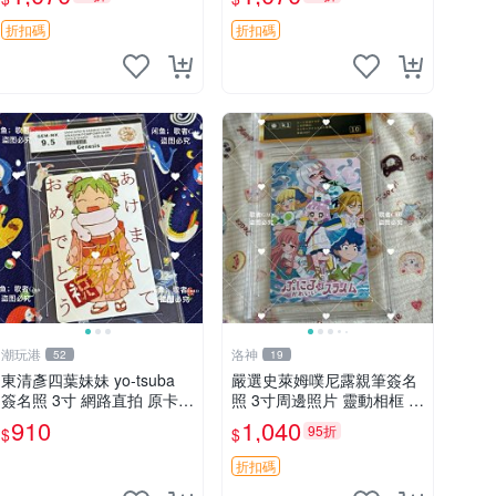
跡。支持權威鑒定，包相框
精美包裝郵遞。 無名記憶
折扣碼
折扣碼
こみやしゅうじ 照片
潮玩港
洛神
52
19
東清彥四葉妹妹 yo-tsuba
嚴選史萊姆噗尼露親筆簽名
簽名照 3寸 網路直拍 原卡磚
照 3寸周邊照片 靈動相框 包
包裝 發行限量 規格精細 收
裝嚴謹 噗尼露 網友 相框 包
910
1,040
95折
$
$
藏推薦 yo-tsuba 簽名照 四
裝
葉妹妹收藏版
折扣碼