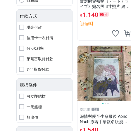
收藏品
嚴選約會禮物《デートアラ
イブ》簽名照 3寸照片 網路
原圖 實物美 希望與你見面
1,140
95折
$
付款方式
デートアライブ 簽名照 收
藏品
折扣碼
現金付款
信用卡一次付清
分期0利率
萊爾富取貨付款
7-11取貨付款
競標條件
可立即結標
一元起標
潮玩港
52
深情對愛至生命最後 Aono
無底價
Nachi原著手繪簽名版漫畫
親筆簽名限定收藏 命終不渝
1,540
$