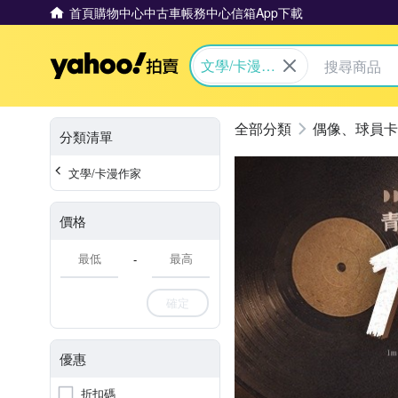
首頁
購物中心
中古車
帳務中心
信箱
App下載
Yahoo拍賣
文學/卡漫作
家
偶像、球員卡
分類清單
文學/卡漫作家
價格
-
確定
優惠
折扣碼