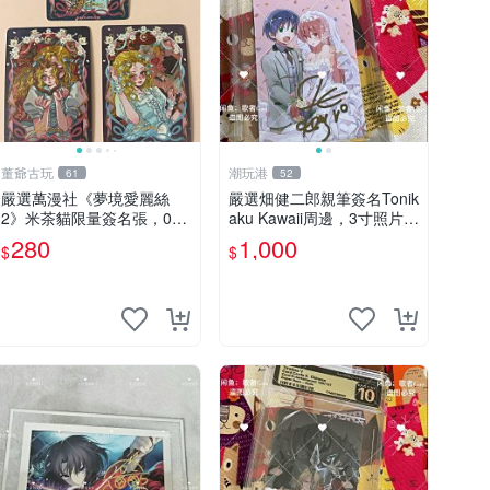
董爺古玩
潮玩港
61
52
嚴選萬漫社《夢境愛麗絲
嚴選畑健二郎親筆簽名Tonik
2》米茶貓限量簽名張，00
aku Kawaii周邊，3寸照片含
2/003珍藏版，首賣難得機
原裝卡匣。收藏家直供，保
280
1,000
$
$
會 夢境愛麗絲 米茶貓 限量
真可靠。 Tonikaku Kawaii
簽名
畑健二郎 親筆簽名周