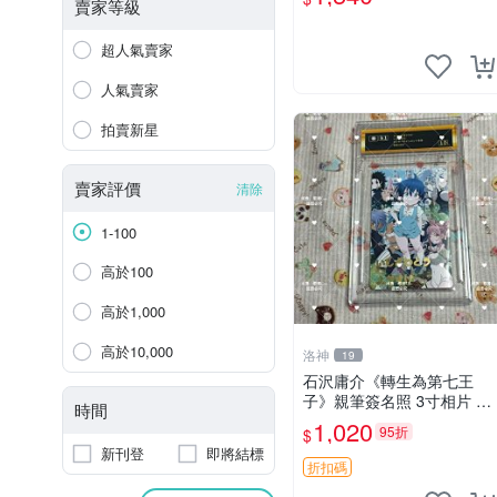
之戀情 漫畫珍藏品
賣家等級
超人氣賣家
人氣賣家
拍賣新星
賣家評價
清除
1-100
高於100
高於1,000
高於10,000
洛神
19
石沢庸介《轉生為第七王
子》親筆簽名照 3寸相片 面
時間
簽正品 包相框 轉生為第七
1,020
95折
$
王子 石沢庸介 周邊
新刊登
即將結標
折扣碼