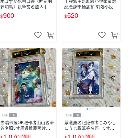
水ぽすか水明日香《約定的
丁程鑫主題刺殺小說家厳選
夢幻島》親筆簽名照 3寸周
紀念鍊墜鑰匙扣 刺殺小說家
邊照片 簽名真跡 約束のネ
丁程鑫 鍊墜
900
520
$
$
バーランド 周邊 照片收藏
水明日香 網路握手會簽名周
邊 照片
洛神
洛神
19
19
去唱卡拉OK吧作者山山親筆
嚴選無名記憶作者こみやし
簽名照3寸周邊推薦照片含
ゅうじ親筆簽名照，3寸尺
原裝卡磚 簽名照 呼應 照片
寸附原裝卡榫，收藏級真
1,070
1,070
95折
95折
$
$