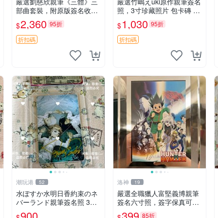
嚴選劉慈欣親筆《三體》三
嚴選竹嶋えuki原作親筆簽名
部曲套裝，附原版簽名收藏
照，3寸珍藏照片 包卡磚 原
版 三體 規格完整 網拍無疑
版周邊 周圍 簽名 照片
2,360
1,030
95折
95折
$
$
真品 收藏推薦 《三體》全
系列親筆簽名版 電影原著珍
折扣碼
折扣碼
藏必備 劉慈欣 《三體》
潮玩港
洛神
52
19
水ぽすか水明日香約束のネ
嚴選全職獵人富堅義博親筆
バーランド親筆簽名照 3寸
簽名六寸照，簽字保真可擦
周邊照片 面簽正品 簽名照
認，全新收藏好物，限量發
900
399
85折
$
$