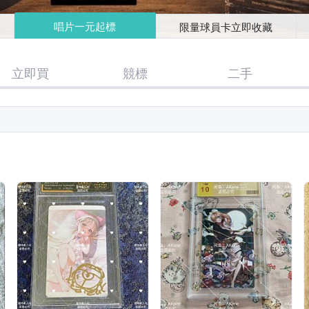
唱片一元起標
限量球員卡立即收藏
立即買
競標
二手