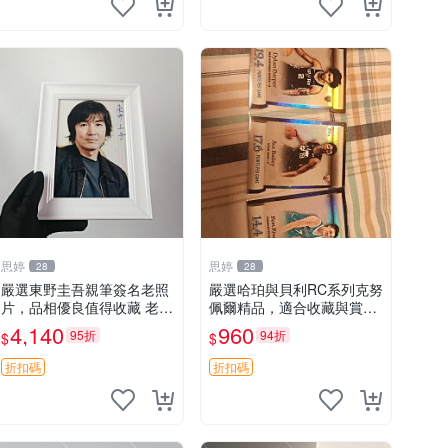
思婷
思婷
28
28
嚴選東野圭吾親筆簽名老照
嚴選哈珀與貝利RC系列克努
片，品相優良值得收藏 老照
佩爾精品，適合收藏與賞玩
片 署名 字畫 限量版
RC 玩具 陶瓷
4,140
960
95折
94折
$
$
折扣碼
折扣碼