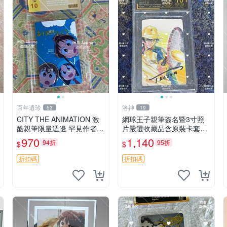
百年遺珍
洛神
53
19
CITY THE ANIMATION 激
網球王子親筆簽名暨3寸照
酷親筆限量週邊 罕見作者簽
片嚴選收藏品含原裝卡套周
名收藏 現代潮流擺飾 9x9c
邊實拍 網球王子 簽名 照片
970
1,140
94折
95折
$
$
m 專家推薦 國際珍藏款 周
邊 照片周邊 尺寸 收藏品
折扣碼
折扣碼