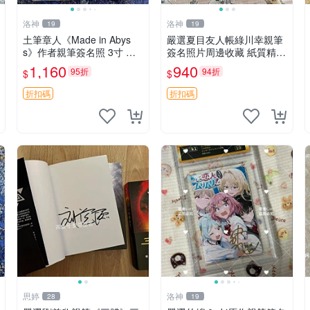
洛神
洛神
19
19
土筆章人《Made in Abys
嚴選夏目友人帳綠川幸親筆
s》作者親筆簽名照 3寸 網
簽名照片周邊收藏 紙質精良
拍美照 收藏佳品 周邊紀念
卡磚附送 夏目友人帳 綠川
1,160
940
95折
94折
$
$
土筆章人 Made in Abyss 規
幸 簽名照
定照 簽名收藏周邊 土
折扣碼
折扣碼
思婷
洛神
28
19