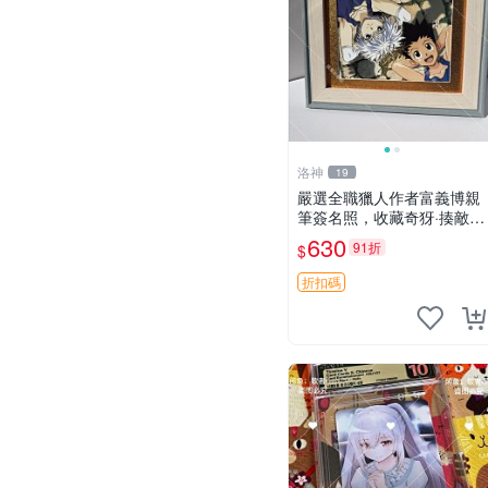
洛神
19
嚴選全職獵人作者富義博親
筆簽名照，收藏奇犽·揍敵客
與傑·富力士珍貴肖像。限量
630
91折
$
17.8x12.7cm單張簽名照
片。 全職獵人 紙質 體育明
折扣碼
星