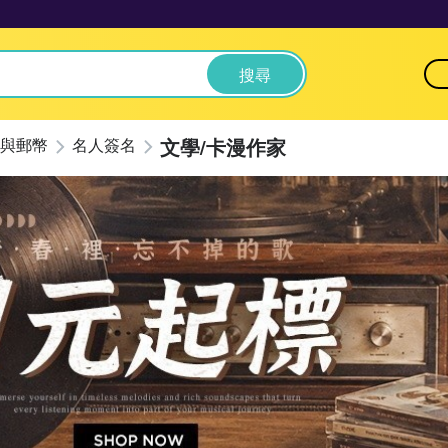
搜尋
文學/卡漫作家
與郵幣
名人簽名