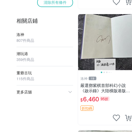
清除所有條件
相關店鋪
洛神
807件商品
潮玩港
359件商品
董爺古玩
115件商品
洛神
19
嚴選鄧紫棋首部科幻小說
《啟示錄》大陸橫版港版官
更多店舖
版推薦 科幻文學 簽名珍藏
6,460
95折
$
啟示錄 鄧紫棋 科幻
折扣碼