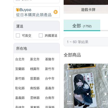
遊戲卡牌
全部
運送
(1752)
可面交
跨國運送
1 ~ 60 筆結果
所在地
全部商品
台北市
新北市
基隆市
宜蘭縣
桃園市
新竹市
新竹縣
苗栗縣
台中市
彰化縣
南投縣
嘉義市
嘉義縣
雲林縣
台南市
高雄市
屏東縣
花蓮縣