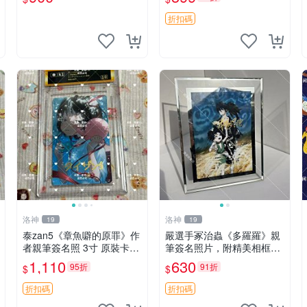
周邊
售 全職獵人 富堅義博 簽名
照片
折扣碼
洛神
洛神
19
19
泰zan5《章魚噼的原罪》作
嚴選手冢治蟲《多羅羅》親
者親筆簽名照 3寸 原裝卡磚
筆簽名照片，附精美相框，
收藏級照片 章魚噼 原罪 泰z
尺寸17.8x12.7cm 多羅羅 簽
1,110
630
95折
91折
$
$
an5
名照 相框 限量收藏
折扣碼
折扣碼