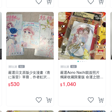
潮玩港
潮玩港
52
52
嚴選日文原版少女漫畫《青
嚴選Aono Nachi親簽照片
に落雷》單冊，作者虹沢羽
獨家收藏限量版 命運之戀真
見精心創作，封面藍玫瑰情
跡簽名 命運之戀 親簽照 愛
530
1,040
$
$
侶插畫唯美動人， STORY 3
的告白
2 及カラー41P 精彩內容，
品相良好如新。少女