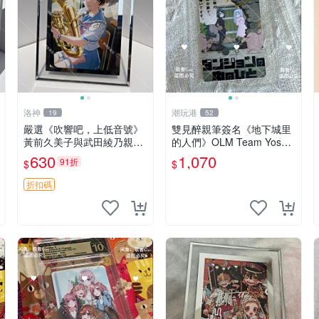
洛神
潮玩港
19
52
嚴選《吹響吧，上低音號》
雙見醉親筆簽名《地下城里
黃前久美子與武田綾乃親筆
的人們》OLM Team Yoshio
簽名照片，限量珍藏額外附
ka 親簽照 限量珍藏 3寸照
630
1,070
91折
$
$
贈精美相框。尺寸17.8x12.
片 收藏佳品 地下城 OLML
7cm，收藏不悔。 吹響吧
Yoshioka
折扣碼
上低音號 簽名照