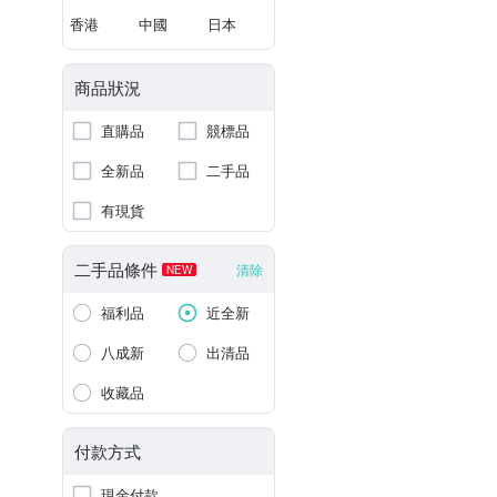
香港
中國
日本
商品狀況
直購品
競標品
全新品
二手品
有現貨
二手品條件
清除
NEW
福利品
近全新
八成新
出清品
收藏品
付款方式
現金付款