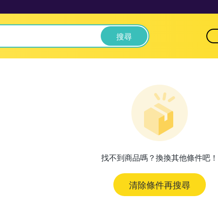
搜尋
找不到商品嗎？換換其他條件吧！
清除條件再搜尋