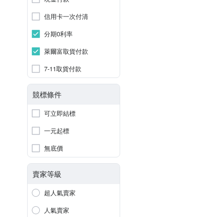
信用卡一次付清
分期0利率
萊爾富取貨付款
7-11取貨付款
競標條件
可立即結標
一元起標
無底價
賣家等級
超人氣賣家
人氣賣家