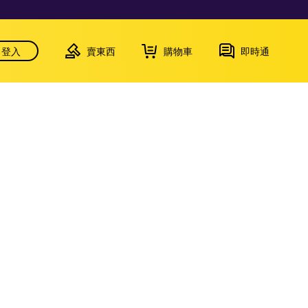
登入
賣東西
購物車
即時通