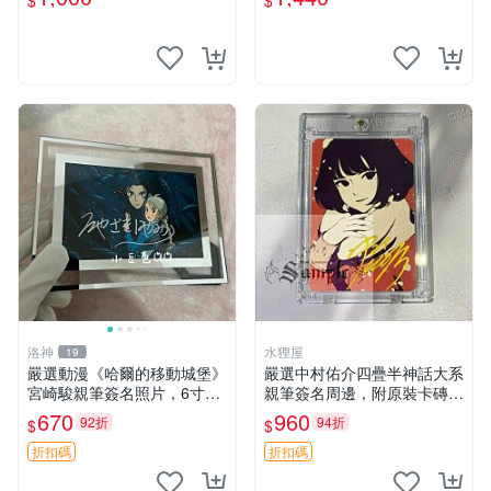
$
$
分的花嫁 照片 春場蔥
紙質 簽名 宮本武藏
洛神
水狸屋
19
嚴選動漫《哈爾的移動城堡》
嚴選中村佑介四疊半神話大系
宮崎駿親筆簽名照片，6寸含
親筆簽名周邊，附原裝卡磚
框珍藏版 哈爾的移動城堡 簽
亞克力照片 3寸大小 簽名照
670
960
92折
94折
$
$
名照 公仔周邊
收藏級 周邊商品
折扣碼
折扣碼