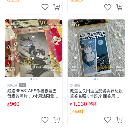
潮玩港
水狸屋
52
嚴選BEASTARS作者板垣巴
嚴選世良田波波戀愛與夢想親
留親簽照片，3寸周邊限量收
筆簽名照 3寸照片 面簽周邊
藏 BEASTARS 作者 經典 細
照片卡磚
960
1,030
95折
$
$
節收藏
折扣碼