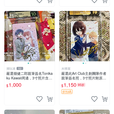
潮玩港
水狸屋
52
嚴選畑健二郎親筆簽名Tonika
嚴選此Art Club主創團隊作者
ku Kawaii周邊，3寸照片含原
親筆簽名照，3寸照片附原裝
裝卡匣。收藏家直供，保真可
卡磚。收藏級面簽照，適合藝
1,000
1,150
95折
$
$
靠。 Tonikaku Kawaii 畑健二
術愛好者收藏與展示。 3寸
郎 親筆簽名周
簽名 照片
折扣碼