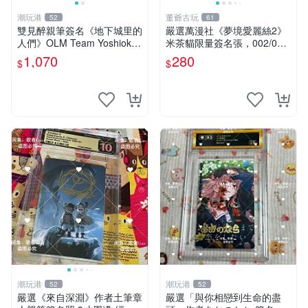
潮玩港
董爺古玩
52
61
雙見醉親筆簽名《地下城里的
嚴選萬漫社《夢境愛麗絲2》
人們》OLM Team Yoshioka
米茶貓限量簽名張，002/003
親簽照 限量珍藏 3寸照片 收
珍藏版，首賣難得機會 夢境
1,070
280
$
$
藏佳品 地下城 OLML Yoshio
愛麗絲 米茶貓 限量簽名
ka
潮玩港
潮玩港
52
52
嚴選《來自深淵》作者土筆章
嚴選「與你相戀到生命的盡