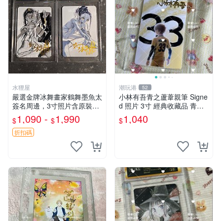
水狸屋
潮玩港
52
嚴選金牌冰舞畫家鶴舞墨魚太
小林有吾青之蘆葦親筆 Signe
簽名周邊，3寸照片含原裝卡
d 照片 3寸 經典收藏品 青之
磚。收藏自用，面簽確保證
蘆葦限量版 周邊 相框裝裱 青
1,090 -
1,990
1,040
$
$
$
實。 冰舞 簽名 周邊
之蘆葦 簽名照 小林有吾
折扣碼