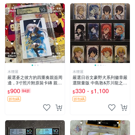
水狸屋
水狸屋
嚴選蒼之彼方的四重奏親簽周
嚴選日谷文豪野犬系列徽章嚴
邊，3寸照片附原裝卡磚 親簽
選限量版 中島敦&芥川龍之介
照 收藏級 影印品 杜蕾斯相紙
&太宰治&中原中也&國木田獨
900
330 -
1,100
94折
$
$
$
質地 限量版 Aokana Four Rh
步&江戶川亂步&谷崎潤一郎&
ythm 藍光紀念照 簽名
宮澤賢治官方正品 標芥川中
折扣碼
折扣碼
島太宰原