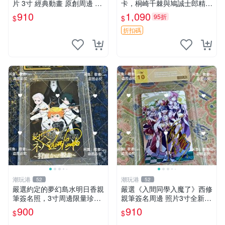
片 3寸 經典動畫 原創周邊 經
卡，桐崎千棘與鳩誠士郎精美
典動漫 周邊收藏 照片卡磚
周邊，3寸日版中古帶原裝卡
910
1,090
95折
$
$
磚，國內直郵 偽戀 Nisekoi
簽名卡 桐崎千棘
折扣碼
潮玩港
潮玩港
52
52
嚴選約定的夢幻島水明日香親
嚴選《入間同學入魔了》西修
筆簽名照，3寸周邊限量珍藏
親筆簽名周邊 照片3寸全新含
紙質佳 附卡磚 約定的夢幻島
卡磚 收藏推薦 鏡像照片 周邊
900
910
$
$
筆記本 名人照
收藏