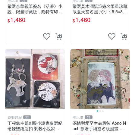
潮玩港
潮玩港
52
52
嚴選余華親筆簽名《活著》小
嚴選莫木潤親筆簽名限量珍藏
說，限量珍藏版，附特有印
版夏天簽名照 尺寸：5.5×8.4
章。 活著 小說 簽名書
公分 附原裝相框 推薦收藏家
1,460
1,460
$
$
必備 《光死去的夏天》《Th
e Summer When Ligh
娛樂經紀
潮玩港
22
52
丁程鑫主題刺殺小說家厳選紀
深情對愛至生命最後 Aono N
念鍊墜鑰匙扣 刺殺小說家 丁
achi原著手繪簽名版漫畫 親
程鑫 鍊墜
筆簽名限定收藏 命終不渝之