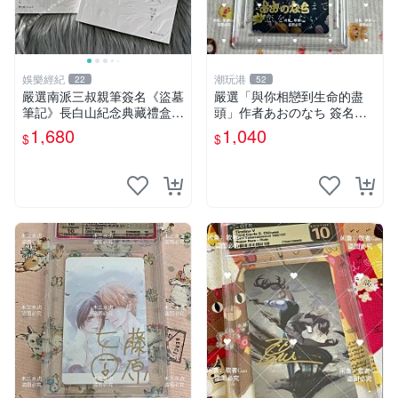
娛樂經紀
潮玩港
22
52
嚴選南派三叔親筆簽名《盜墓
嚴選「與你相戀到生命的盡
筆記》長白山紀念典藏禮盒，
頭」作者あおのなち 簽名照
限量收藏必備 原著小說 定價
片 3寸原裝卡磚 親筆簽名照
1,680
1,040
$
$
特別款
收藏佳品 周邊限定 照片拍賣