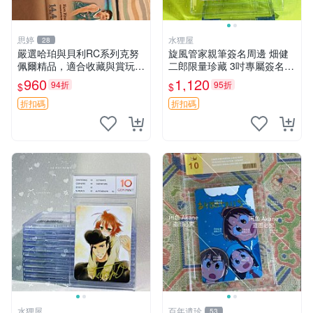
思婷
水狸屋
28
嚴選哈珀與貝利RC系列克努
旋風管家親筆簽名周邊 畑健
佩爾精品，適合收藏與賞玩 R
二郎限量珍藏 3吋專屬簽名照
C 玩具 陶瓷
日本正版中古 正規卡磚附送
960
1,120
94折
95折
$
$
旋風管家 畑健二郎 簽名照
折扣碼
折扣碼
水狸屋
百年遺珍
53