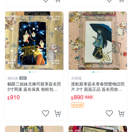
潮玩港
水狸屋
52
貓眼三姐妹北條司親筆簽名照
渡航親筆簽名青春戀愛物語照
3寸周邊 簽名保真 相框包裝
片 3寸 面簽正品 簽名照收藏
貓眼三姐妹 北條司 周邊 貓眼
推薦 電腦 動畫 原創漫畫
910
890
94折
$
$
三姐妹 簽名照 包裝相框
折扣碼