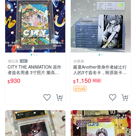
潮玩港
水狸屋
52
CITY THE ANIMATION 原作
嚴選Another替身作者綾辻行
者簽名周邊 3寸照片 樂高卡
人的3寸簽名卡，附原裝卡
磚 自製限量版 nichijou city th
磚。國內直郵快速到貨。 An
930
1,150
95折
$
$
e animation 簽名照 卡
other 替身 綾辻行人 簽名卡
周邊
折扣碼