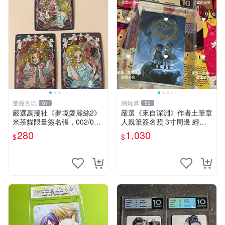
董爺古玩
潮玩港
61
52
嚴選萬漫社《夢境愛麗絲2》
嚴選《來自深淵》作者土筆章
米茶貓限量簽名張，002/003
人親筆簽名照 3寸周邊 經典
珍藏版，首賣難得機會 夢境
卡磚 相片拍賣 深淵 Made in
280
1,030
$
$
愛麗絲 米茶貓 限量簽名
Abyss 土筆章人 照片