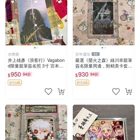
水狸屋
百年遺珍
53
井上雄彥《浪客行》Vagabon
嚴選《螢火之森》綠川幸親筆
d限量親筆簽名照 3寸 宮本武
簽名限量周邊，附精美卡套收
藏周邊 含原裝卡磚 經典收藏
藏 螢火之森 親筆簽名 周邊收
950
930
94折
94折
$
$
品
藏
折扣碼
折扣碼