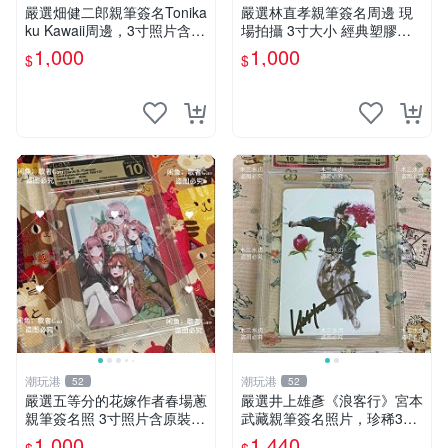
嚴選畑健二郎親筆簽名Tonika
嚴選林直孝親筆簽名周邊 現
ku Kawaii周邊，3寸照片含原
場拍攝 3寸大小 經典塑膠記
裝卡匣。收藏家直供，保真可
憶周邊收藏推薦 塑料記憶 時
1,000
1,000
$
$
靠。 Tonikaku Kawaii 畑健二
代典藏 筆跡限量
郎 親筆簽名周
潮玩港
潮玩港
52
52
嚴選五等分的花嫁作者春場蔥
嚴選井上雄彥《浪客行》宮本
親筆簽名照 3寸照片含原裝卡
武藏親筆簽名照片，珍稀3英
套 收藏級周邊適合珍藏 五等
寸國外直帶原圖實物 浪客行
1,000
1,440