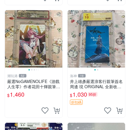
潮玩港
洛神
52
19
嚴選NoGAMENOLIFE《游戲
井上雄彥嚴選浪客行親筆簽名
人生零》作者花田十輝親筆簽
周邊 現 ORIGINAL 全新收藏
名照片，3英寸真品收藏。簽
相框附卡磚 尺寸適中 浪客行
1,460
1,030
95折
$
$
名經典角色周邊推薦收藏。
筆 記念照
游戲人生零 花田十輝 簽名照
折扣碼