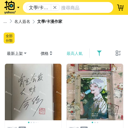
文學/卡漫
登
作家
名人簽名
文學/卡漫作家
全部
分類
最新上架
價格
最高人氣