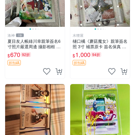
洛神
水狸屋
19
夏目友人帳綠川幸親筆簽名6
樋口橘《蘑菇魔女》親筆簽名
寸照片嚴選周邊 攝影相框 網
照 3寸 補票原卡 簽名保真 收
路認證 夏目友人帳收藏 簽名
藏推薦 蘑菇魔女 樋口橘 照片
670
1,000
92折
94折
$
$
照 6寸
折扣碼
折扣碼