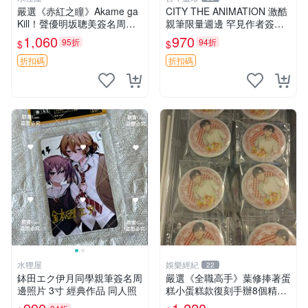
嚴選《赤紅之瞳》Akame ga
CITY THE ANIMATION 激酷
Kill！聲優明坂聰美簽名周
親筆限量週邊 罕見作者簽名
邊，3寸帶原裝卡磚 日版中古
收藏 現代潮流擺飾 9x9cm 專
1,060
970
95折
94折
$
$
赤紅之瞳 Akame ga Kill 明坂
家推薦 國際珍藏款 周邊 照片
聰美 簽名
周邊 尺寸 收藏品
折扣碼
折扣碼
水狸屋
娛樂經紀
22
鉢田エク伊月同學親筆簽名周
嚴選《全職高手》葉修捧著蛋
邊照片 3寸 經典作品 同人照
糕小蛋糕款復刻手辦8個精品
收藏 心耀共鳴 葉修 古早蛋糕