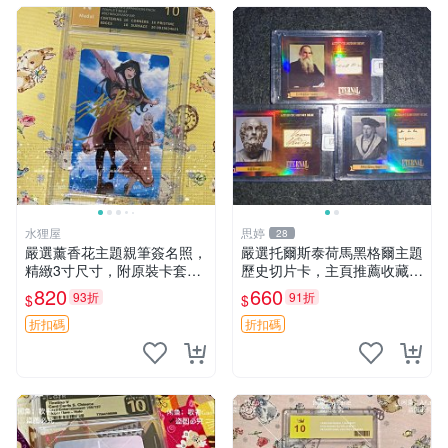
水狸屋
思婷
28
嚴選薰香花主題親筆簽名照，
嚴選托爾斯泰荷馬黑格爾主題
精緻3寸尺寸，附原裝卡套。
歷史切片卡，主頁推薦收藏更
收藏級品相，值得珍藏。 薰
多親拆好卡 歷史切片卡 托爾
820
660
93折
91折
$
$
香花 花卉 照片
斯泰 荷馬 黑格爾
折扣碼
折扣碼