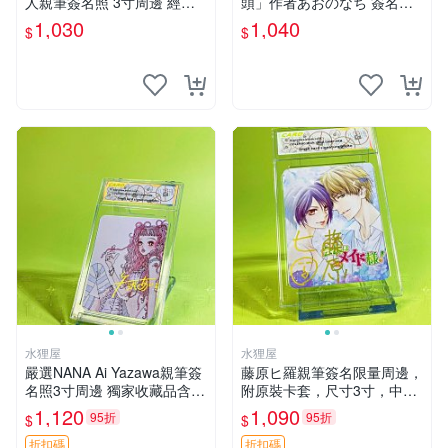
人親筆簽名照 3寸周邊 經典
頭」作者あおのなち 簽名照
卡磚 相片拍賣 深淵 Made in
片 3寸原裝卡磚 親筆簽名照
1,030
1,040
$
$
Abyss 土筆章人 照片
收藏佳品 周邊限定 照片拍賣
水狸屋
水狸屋
嚴選NANA Ai Yazawa親筆簽
藤原ヒ羅親筆簽名限量周邊，
名照3寸周邊 獨家收藏品含卡
附原裝卡套，尺寸3寸，中古
磚 日版中古 默認初瑕 周邊
輕瑕 會長大人 親筆 簽名 周
1,120
1,090
95折
95折
$
$
照片 署名
邊 卡套 3寸 中古初瑕
折扣碼
折扣碼