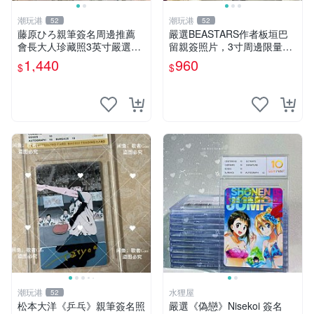
潮玩港
潮玩港
52
52
藤原ひろ親筆簽名周邊推薦
嚴選BEASTARS作者板垣巴
會長大人珍藏照3英寸嚴選女
留親簽照片，3寸周邊限量收
仆紀念品 面簽收藏 會長大人
藏 BEASTARS 作者 經典 細
1,440
960
$
$
簽名照 女仆照 面簽收藏
節收藏
潮玩港
水狸屋
52
松本大洋《乒乓》親筆簽名照
嚴選《偽戀》Nisekoi 簽名