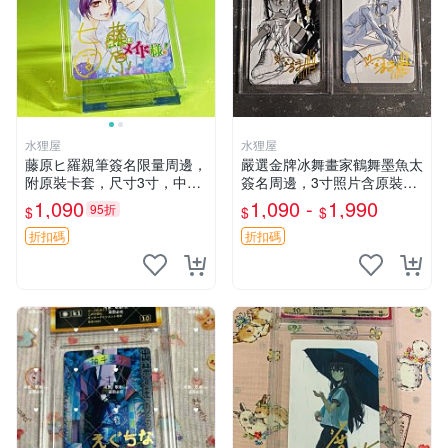
水狸屋
水狸屋
藤原ヒ羅親筆簽名限量周邊，
嚴選金牌冰舞畫家鶴舞墨魚太
附原裝卡套，尺寸3寸，中古
簽名周邊，3寸照片含原裝卡
輕瑕 會長大人 親筆 簽名 周
磚。收藏自用，面簽確保證
1,090
1,090 -
1,990
95折
$
$
$
邊 卡套 3寸 中古初瑕
實。 冰舞 簽名 周邊
折扣碼
折扣碼