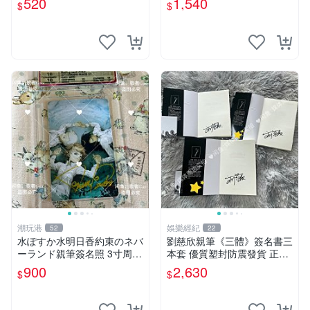
520
1,540
$
$
戀情 漫畫珍藏品
潮玩港
娛樂經紀
52
22
水ぽすか水明日香約束のネバ
劉慈欣親筆《三體》簽名書三
ーランド親筆簽名照 3寸周邊
本套 優質塑封防震發貨 正版
照片 面簽正品 簽名照周邊
收藏推薦 三體 經典 科幻小說
900
2,630
$
$