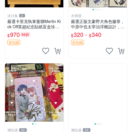
沐日集
水狸屋
2
嚴選卡里克執掌曼聯Merlin Ki
嚴選正版文豪野犬角色徽章，
ck Off英超紀念貼紙盲盒珍藏
中原中也太宰治浮雕設計，5
款 英超 貼紙 紀念盲盒
8mm馬口鐵質吧唧徽章，有
970
320 -
340
94折
$
$
$
原袋可對光確認。國谷正品保
障，適合收藏。 中原中也 浮
折扣碼
折扣碼
雕徽章 文豪野犬
潮玩港
潮玩港
52
52