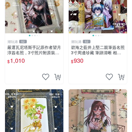
潮玩港
潮玩港
52
52
嚴選瓦尼塔斯手記原作者望月
碧海之藍井上堅二親筆簽名照
淳簽名照，3寸照片附原裝卡
3寸周邊珍藏 筆跡清晰 相框
磚。 簽名保真收藏相框裝裱
精美 碧海之藍 簽名照片 井上
1,010
930
$
$
隨行發送 照片 簽名周邊 望月
堅二 周邊品
淳