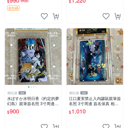
990
1,220
94折
$
$
折扣碼
潮玩港
潮玩港
52
52
水ぽすか水明日香《約定的夢
江口夏実禁止入內鼴鼠親筆簽
幻島》親筆簽名照 3寸周邊照
名照 3寸周邊 簽名保真 相框
片 簽名真跡 約束のネバーラ
包裝 禁止入內 麵簽 周邊 親
900
1,010
$
$
ンド 周邊 照片收藏 水明日香
筆簽名 時尚周邊 原裝卡磚
網路握手會簽名周邊 照片