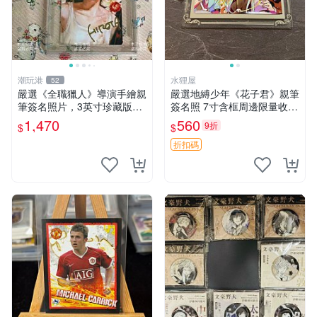
潮玩港
水狸屋
52
嚴選《全職獵人》導演手繪親
嚴選地縛少年《花子君》親筆
筆簽名照片，3英寸珍藏版周
簽名照 7寸含框周邊限量收藏
邊 HUNTER×HUNTER 罕見
親筆簽名 地縛角色珍藏照 收
1,470
560
9折
$
$
收藏 親筆簽名周邊 尤利
藏推薦 花子君相框周邊
折扣碼