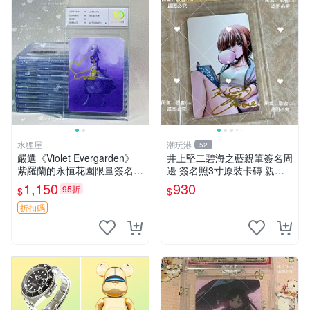
水狸屋
潮玩港
52
嚴選《Violet Evergarden》
井上堅二碧海之藍親筆簽名周
紫羅蘭的永恒花園限量簽名
邊 簽名照3寸原裝卡磚 親
卡，3寸帶原裝卡磚 日本中古
筆、收藏、簽名照
1,150
930
95折
$
$
收藏推薦 薇爾莉特 曜佳奈 筆
記本
折扣碼