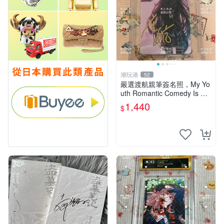
潮玩港
52
嚴選渡航親筆簽名照，My Yo
uth Romantic Comedy Is Wr
ong限量收藏版 青春戀愛物語
1,440
$
原創 漫畫周邊