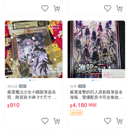
潮玩港
洛神
52
19
嚴選魔法少女小圓親筆簽名
嚴選進擊的巨人原創親筆簽名
照，附原裝卡磚 3寸尺寸 親
海報，聲優配音卡司全集收藏
簽紀念品 小圓周邊 畫集 監督
推薦 艾倫、三笠、阿明、埃
910
4,180
95折
$
$
親筆
爾文巨細靡遺肖像照
折扣碼