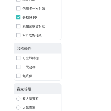
信用卡一次付清
分期0利率
萊爾富取貨付款
7-11取貨付款
競標條件
可立即結標
一元起標
無底價
賣家等級
超人氣賣家
人氣賣家