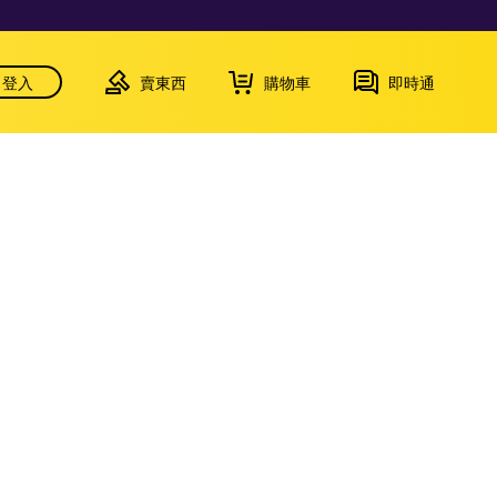
登入
賣東西
購物車
即時通