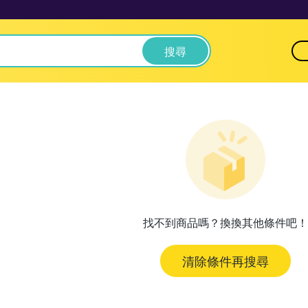
搜尋
找不到商品嗎？換換其他條件吧！
清除條件再搜尋