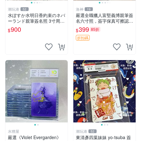
潮玩港
洛神
52
19
水ぽすか水明日香約束のネバ
嚴選全職獵人富堅義博親筆簽
ーランド親筆簽名照 3寸周邊
名六寸照，簽字保真可擦認，
照片 面簽正品 簽名照周邊
全新收藏好物，限量發售 全
900
399
85折
$
$
職獵人 富堅義博 簽名照片
折扣碼
水狸屋
潮玩港
52
嚴選《Violet Evergarden》
東清彥四葉妹妹 yo-tsuba 簽