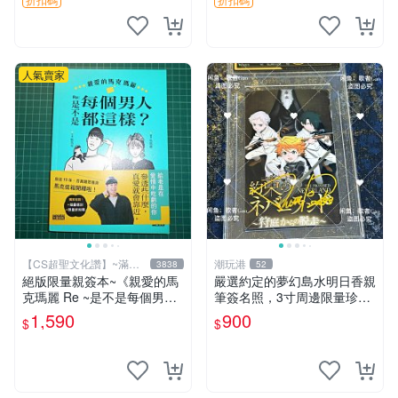
簽名卡 桐崎千棘
人氣賣家
【CS超聖文化讚】~滿千
潮玩港
3838
52
元送運
絕版限量親簽本~《親愛的馬
嚴選約定的夢幻島水明日香親
克瑪麗 Re ~是不是每個男人
筆簽名照，3寸周邊限量珍藏
都這樣？（附贈快速通關信
紙質佳 附卡磚 約定的夢幻島
1,590
900
$
$
封）》附書腰 歐馬克 吳瑪麗
筆記本 名人照
繪三采 書新