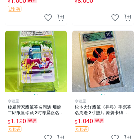
1,000
8,000
94折
$
$
折扣碼
水狸屋
水狸屋
旋風管家親筆簽名周邊 畑健
松本大洋親筆《乒乓》手寫簽
二郎限量珍藏 3吋專屬簽名照
名周邊 3寸照片 原裝卡磚 收
日本正版中古 正規卡磚附送
藏好物 乒乓 The Animation
1,120
1,040
95折
95折
$
$
旋風管家 畑健二郎 簽名照
松本大洋 簽名 周邊 注記：此
商品為作者親筆簽名，附原
折扣碼
折扣碼