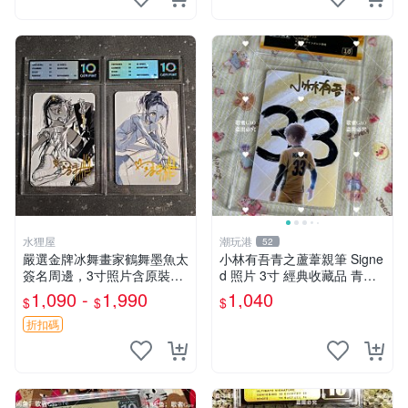
水狸屋
潮玩港
52
嚴選金牌冰舞畫家鶴舞墨魚太
小林有吾青之蘆葦親筆 Signe
簽名周邊，3寸照片含原裝卡
d 照片 3寸 經典收藏品 青之
磚。收藏自用，面簽確保證
蘆葦限量版 周邊 相框裝裱 青
1,090 -
1,990
1,040
$
$
$
實。 冰舞 簽名 周邊
之蘆葦 簽名照 小林有吾
折扣碼