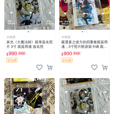
水狸屋
水狸屋
泉光《大魔法師》親筆簽名照
嚴選蒼之彼方的四重奏親簽周
片 3寸 面簽周邊 簽名照
邊，3寸照片附原裝卡磚 親簽
照 收藏級 影印品 杜蕾斯相紙
990
900
94折
94折
$
$
質地 限量版 Aokana Four Rh
ythm 藍光紀念照 簽名
折扣碼
折扣碼