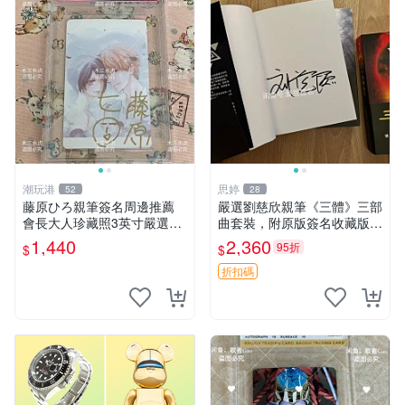
潮玩港
思婷
52
28
藤原ひろ親筆簽名周邊推薦
嚴選劉慈欣親筆《三體》三部
會長大人珍藏照3英寸嚴選女
曲套裝，附原版簽名收藏版
仆紀念品 面簽收藏 會長大人
三體 規格完整 網拍無疑真品
1,440
2,360
95折
$
$
簽名照 女仆照 面簽收藏
收藏推薦 《三體》全系列親
筆簽名版 電影原著珍藏必備
折扣碼
劉慈欣 《三體》