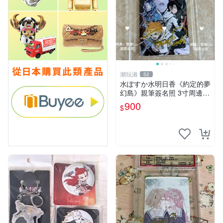
潮玩港
52
水ぽすか水明日香《約定的夢
幻島》親筆簽名照 3寸周邊照
片 簽名真跡 約束のネバーラ
900
$
ンド 周邊 照片收藏 水明日香
網路握手會簽名周邊 照片