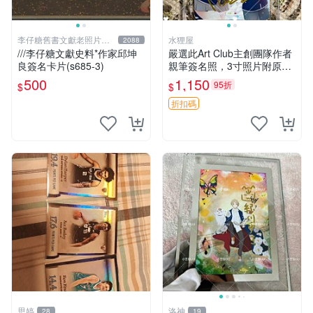
李仔糖舊書文獻老照片名
水狸屋
2088
人收藏館
///李仔糖文獻史料*作家邱坤
嚴選此Art Club主創團隊作者
良簽名卡片(s685-3)
親筆簽名照，3寸照片附原裝
卡磚。收藏級面簽照，適合藝
500
1,150
95折
$
$
術愛好者收藏與展示。 3寸
簽名 照片
折扣碼
思婷
洛神
28
19