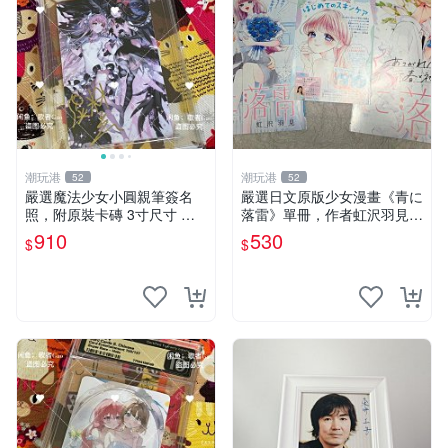
潮玩港
潮玩港
52
52
嚴選魔法少女小圓親筆簽名
嚴選日文原版少女漫畫《青に
照，附原裝卡磚 3寸尺寸 親
落雷》單冊，作者虹沢羽見精
簽紀念品 小圓周邊 畫集 監督
心創作，封面藍玫瑰情侶插畫
910
530
$
$
親筆
唯美動人， STORY 32 及カ
ラー41P 精彩內容，品相良
好如新。少女