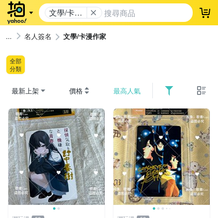
文學/卡漫
登
作家
名人簽名
文學/卡漫作家
全部
分類
最新上架
價格
最高人氣