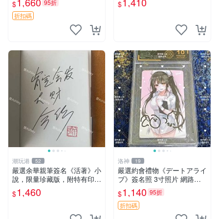
1,660
1,410
95折
$
$
家原創 約3x5.5cm 簽名版 國
際帶回國 東京Revengers
折扣碼
潮玩港
洛神
52
19
嚴選余華親筆簽名《活著》小
嚴選約會禮物《デートアライ
說，限量珍藏版，附特有印
ブ》簽名照 3寸照片 網路原
章。 活著 小說 簽名書
圖 實物美 希望與你見面 デー
1,460
1,140
95折
$
$
トアライブ 簽名照 收藏品
折扣碼