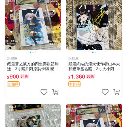
水狸屋
水狸屋
嚴選蒼之彼方的四重奏親簽周
嚴選終結的熾天使作者山本大
邊，3寸照片附原裝卡磚 親簽
和親筆簽名照，3寸大小附原
照 收藏級 影印品 杜蕾斯相紙
裝卡磚 終結的熾天使 簽名照
900
1,360
94折
95折
$
$
質地 限量版 Aokana Four Rh
片 親筆簽名周邊
ythm 藍光紀念照 簽名
折扣碼
折扣碼