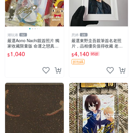
潮玩港
思婷
52
28
嚴選Aono Nachi親簽照片 獨
嚴選東野圭吾親筆簽名老照
家收藏限量版 命運之戀真跡
片，品相優良值得收藏 老照
簽名 命運之戀 親簽照 愛的告
片 署名 字畫 限量版
1,040
4,140
95折
$
$
白
折扣碼