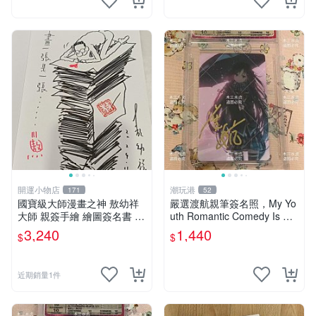
開運小物店
潮玩港
171
52
國寶級大師漫畫之神 敖幼祥
嚴選渡航親筆簽名照，My Yo
大師 親簽手繪 繪圖簽名書 機
uth Romantic Comedy Is Wr
會難得敖大師一輩子繪圖創作
ong限量收藏版 青春戀愛物語
3,240
1,440
$
$
多年有一句老師最金典名言
原創 漫畫周邊
「畫一張是一張」圖
近期銷量1件