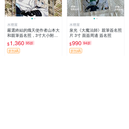
水狸屋
水狸屋
嚴選終結的熾天使作者山本大
泉光《大魔法師》親筆簽名照
和親筆簽名照，3寸大小附原
片 3寸 面簽周邊 簽名照
裝卡磚 終結的熾天使 簽名照
1,360
990
95折
94折
$
$
片 親筆簽名周邊
折扣碼
折扣碼