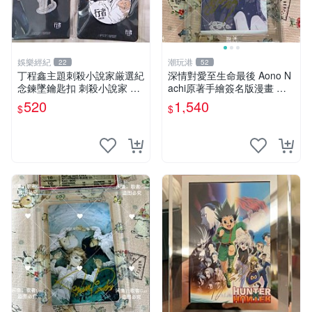
娛樂經紀
潮玩港
22
52
丁程鑫主題刺殺小說家厳選紀
深情對愛至生命最後 Aono N
念鍊墜鑰匙扣 刺殺小說家 丁
achi原著手繪簽名版漫畫 親
程鑫 鍊墜
筆簽名限定收藏 命終不渝之
520
1,540
$
$
戀情 漫畫珍藏品