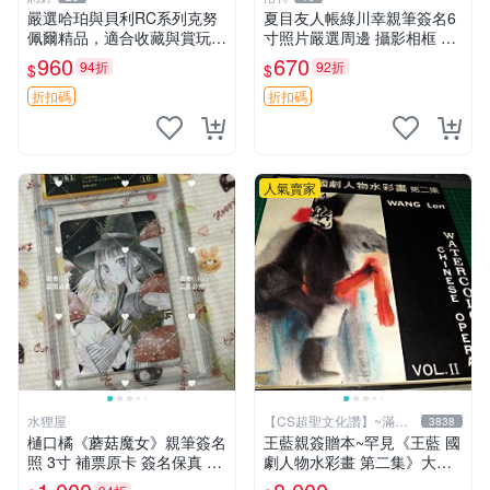
嚴選哈珀與貝利RC系列克努
夏目友人帳綠川幸親筆簽名6
佩爾精品，適合收藏與賞玩 R
寸照片嚴選周邊 攝影相框 網
C 玩具 陶瓷
路認證 夏目友人帳收藏 簽名
960
670
94折
92折
$
$
照 6寸
折扣碼
折扣碼
人氣賣家
水狸屋
【CS超聖文化讚】~滿千
3838
元送運
樋口橘《蘑菇魔女》親筆簽名
王藍親簽贈本~罕見《王藍 國
照 3寸 補票原卡 簽名保真 收
劇人物水彩畫 第二集》大本
藏推薦 蘑菇魔女 樋口橘 照片
【 CS超聖文化讚】