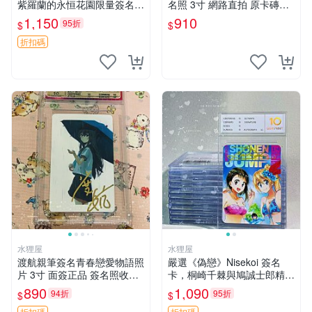
紫羅蘭的永恒花園限量簽名
名照 3寸 網路直拍 原卡磚包
卡，3寸帶原裝卡磚 日本中古
裝 發行限量 規格精細 收藏推
1,150
910
95折
$
$
收藏推薦 薇爾莉特 曜佳奈 筆
薦 yo-tsuba 簽名照 四葉妹妹
記本
收藏版
折扣碼
水狸屋
水狸屋
渡航親筆簽名青春戀愛物語照
嚴選《偽戀》Nisekoi 簽名
片 3寸 面簽正品 簽名照收藏
卡，桐崎千棘與鳩誠士郎精美
推薦 電腦 動畫 原創漫畫
周邊，3寸日版中古帶原裝卡
890
1,090
94折
95折
$
$
磚，國內直郵 偽戀 Nisekoi
折扣碼
折扣碼