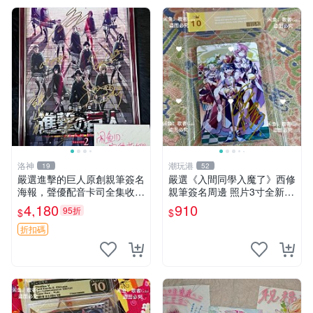
洛神
潮玩港
19
52
嚴選進擊的巨人原創親筆簽名
嚴選《入間同學入魔了》西修
海報，聲優配音卡司全集收藏
親筆簽名周邊 照片3寸全新含
推薦 艾倫、三笠、阿明、埃
卡磚 收藏推薦 鏡像照片 周邊
4,180
910
95折
$
$
爾文巨細靡遺肖像照
收藏
折扣碼