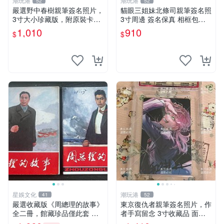
潮玩港
潮玩港
52
52
嚴選野中春樹親筆簽名照片，
貓眼三姐妹北條司親筆簽名照
3寸大小珍藏版，附原裝卡
3寸周邊 簽名保真 相框包裝
磚。青春探偵迷必收！ 青春
貓眼三姐妹 北條司 周邊 貓眼
1,010
910
$
$
時代、探案主題 現場簽名照
三姐妹 簽名照 包裝相框
收藏品
星娛文化
潮玩港
41
52
嚴選收藏版《周總理的故事》
東京復仇者親筆簽名照片，作
全二冊，館藏珍品僅此套 周
者手寫留念 3寸收藏品 面簽
總理 故事 紀念畫冊
珍藏 東京裡ベンジャーズ 畫