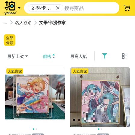
文學/卡漫
登
作家
名人簽名
文學/卡漫作家
全部
分類
最新上架
價格
最高人氣
人氣賣家
人氣賣家