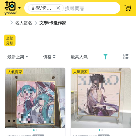
文學/卡漫
登
作家
名人簽名
文學/卡漫作家
全部
分類
最新上架
價格
最高人氣
人氣賣家
人氣賣家