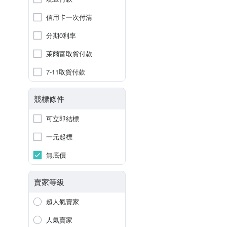
信用卡一次付清
分期0利率
萊爾富取貨付款
7-11取貨付款
競標條件
可立即結標
一元起標
無底價
賣家等級
超人氣賣家
人氣賣家