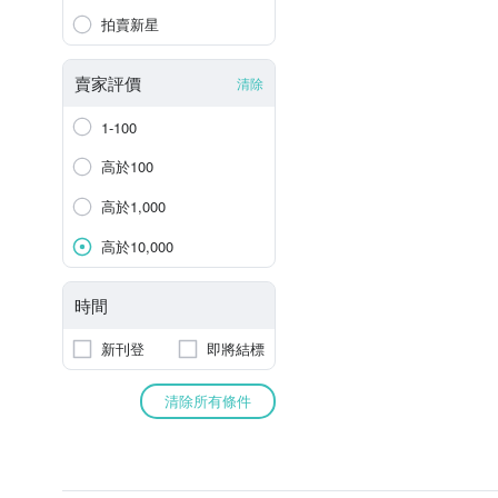
拍賣新星
賣家評價
清除
1-100
高於100
高於1,000
高於10,000
時間
新刊登
即將結標
清除所有條件