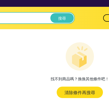
搜尋
找不到商品嗎？換換其他條件吧！
清除條件再搜尋