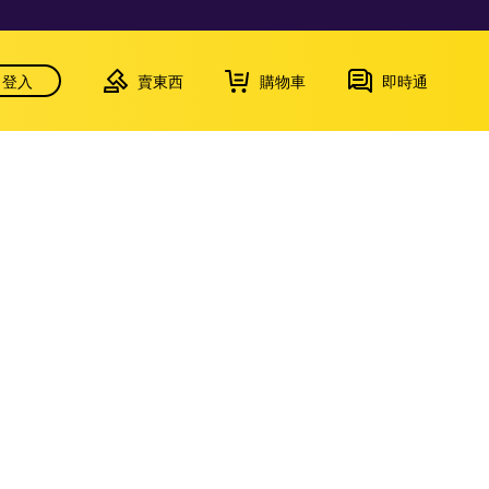
登入
賣東西
購物車
即時通