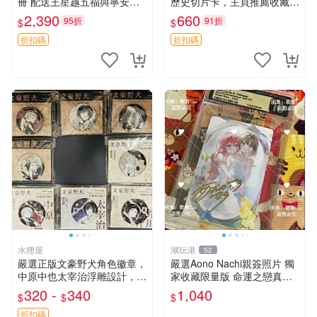
冊 配送王星越五福與寧安特
歷史切片卡，主頁推薦收藏更
別卡 超值收藏推薦 光之來處
多親拆好卡 歷史切片卡 托爾
2,390
660
95折
91折
$
$
王星越 插畫 極具收藏價值 寧
斯泰 荷馬 黑格爾
安典藏卡 限量收藏
折扣碼
折扣碼
水狸屋
潮玩港
52
嚴選正版文豪野犬角色徽章，
嚴選Aono Nachi親簽照片 獨
中原中也太宰治浮雕設計，5
家收藏限量版 命運之戀真跡
8mm馬口鐵質吧唧徽章，有
簽名 命運之戀 親簽照 愛的告
320 -
340
1,040
$
$
$
原袋可對光確認。國谷正品保
白
障，適合收藏。 中原中也 浮
折扣碼