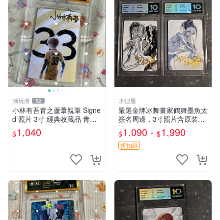
潮玩港
水狸屋
52
小林有吾青之蘆葦親筆 Signe
嚴選金牌冰舞畫家鶴舞墨魚太
d 照片 3寸 經典收藏品 青之
簽名周邊，3寸照片含原裝卡
蘆葦限量版 周邊 相框裝裱 青
磚。收藏自用，面簽確保證
1,040
1,090 -
1,990
$
$
$
之蘆葦 簽名照 小林有吾
實。 冰舞 簽名 周邊
折扣碼