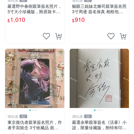
潮玩港
潮玩港
52
52
嚴選野中春樹親筆簽名照片，
貓眼三姐妹北條司親筆簽名照
3寸大小珍藏版，附原裝卡
3寸周邊 簽名保真 相框包裝
磚。青春探偵迷必收！ 青春
貓眼三姐妹 北條司 周邊 貓眼
1,010
910
$
$
時代、探案主題 現場簽名照
三姐妹 簽名照 包裝相框
收藏品
潮玩港
潮玩港
52
52
東京復仇者親筆簽名照片，作
嚴選余華親筆簽名《活著》小
者手寫留念 3寸收藏品 面簽
說，限量珍藏版，附特有印
珍藏 東京裡ベンジャーズ 畫
章。 活著 小說 簽名書