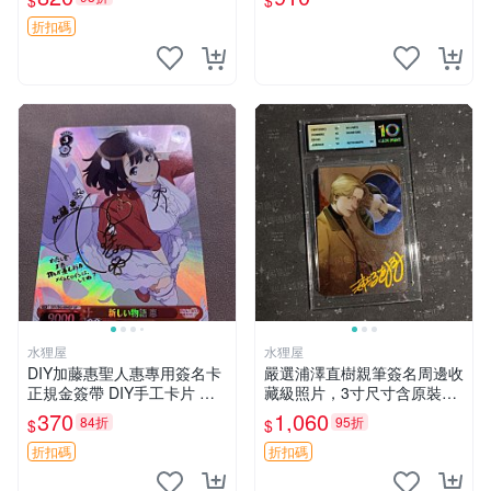
$
$
薦 花嫁相片 現象級漫改 相框
四葉妹妹 東清彥
收藏 周邊精品
折扣碼
水狸屋
水狸屋
DIY加藤惠聖人惠專用簽名卡
嚴選浦澤直樹親筆簽名周邊收
正規金簽帶 DIY手工卡片 不
藏級照片，3寸尺寸含原裝卡
同於市售版本 卡片尺寸嚴選1
磚 中古國現發 3寸 大小 照片
370
1,060
84折
95折
$
$
00mm 原創設計無返修 聖人
惠 簽名卡 加藤惠
折扣碼
折扣碼