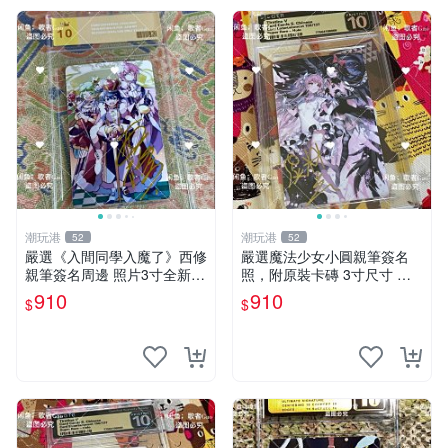
潮玩港
潮玩港
52
52
嚴選《入間同學入魔了》西修
嚴選魔法少女小圓親筆簽名
親筆簽名周邊 照片3寸全新含
照，附原裝卡磚 3寸尺寸 親
卡磚 收藏推薦 鏡像照片 周邊
簽紀念品 小圓周邊 畫集 監督
910
910
$
$
收藏
親筆