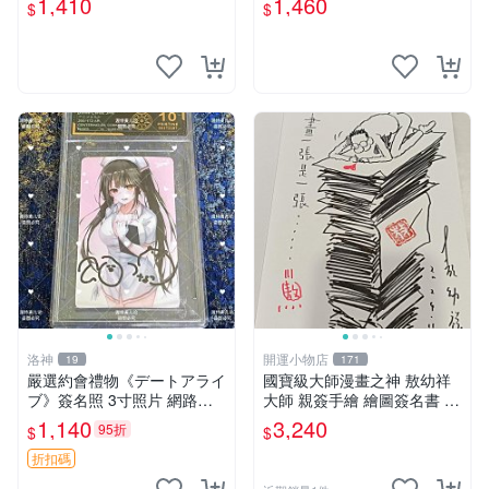
1,410
1,460
$
$
家原創 約3x5.5cm 簽名版 國
際帶回國 東京Revengers
洛神
開運小物店
19
171
嚴選約會禮物《デートアライ
國寶級大師漫畫之神 敖幼祥
ブ》簽名照 3寸照片 網路原
大師 親簽手繪 繪圖簽名書 機
圖 實物美 希望與你見面 デー
會難得敖大師一輩子繪圖創作
1,140
3,240
95折
$
$
トアライブ 簽名照 收藏品
多年有一句老師最金典名言
「畫一張是一張」圖
折扣碼