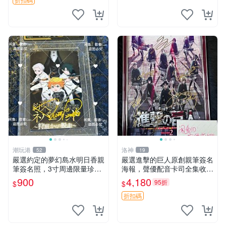
簽名卡 桐崎千棘
潮玩港
洛神
52
19
嚴選約定的夢幻島水明日香親
嚴選進擊的巨人原創親筆簽名
筆簽名照，3寸周邊限量珍藏
海報，聲優配音卡司全集收藏
紙質佳 附卡磚 約定的夢幻島
推薦 艾倫、三笠、阿明、埃
900
4,180
95折
$
$
筆記本 名人照
爾文巨細靡遺肖像照
折扣碼