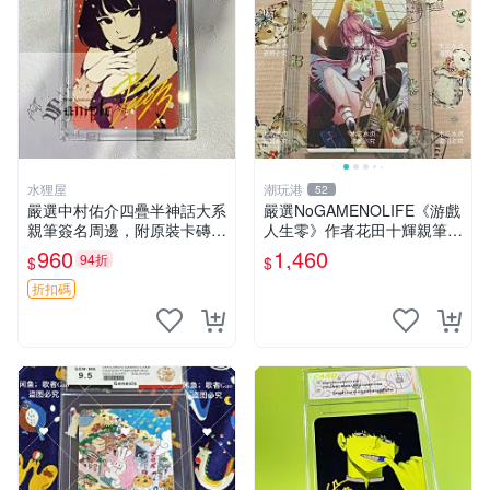
水狸屋
潮玩港
52
嚴選中村佑介四疊半神話大系
嚴選NoGAMENOLIFE《游戲
親筆簽名周邊，附原裝卡磚
人生零》作者花田十輝親筆簽
亞克力照片 3寸大小 簽名照
名照片，3英寸真品收藏。簽
960
1,460
94折
$
$
收藏級 周邊商品
名經典角色周邊推薦收藏。
游戲人生零 花田十輝 簽名照
折扣碼