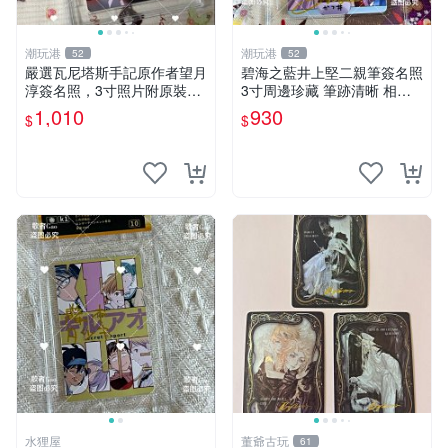
潮玩港
潮玩港
52
52
嚴選瓦尼塔斯手記原作者望月
碧海之藍井上堅二親筆簽名照
淳簽名照，3寸照片附原裝卡
3寸周邊珍藏 筆跡清晰 相框
磚。 簽名保真收藏相框裝裱
精美 碧海之藍 簽名照片 井上
1,010
930
$
$
隨行發送 照片 簽名周邊 望月
堅二 周邊品
淳
水狸屋
董爺古玩
61