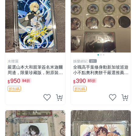
水狸屋
娛樂經紀
21
嚴選山本大和親筆簽名米迦爾
全職高手葉修身動新加坡巡遊
周邊，限量珍藏版，附原裝卡
小不點奧利奧餅干嚴選推薦
磚與精美裝裱。收藏家推薦，
吧唧小吃 巡游零食 臺灣嚴選
950
390
94折
85折
$
$
品相完美好發，支持權威鑒
定。 百夜優一郎周邊 山本大
折扣碼
折扣碼
和 3寸簽名照片