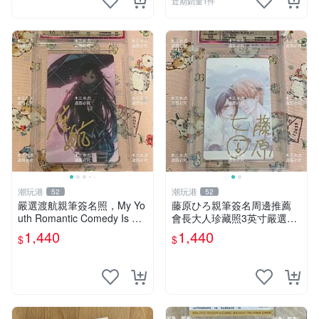
近期銷量1件
潮玩港
潮玩港
52
52
嚴選渡航親筆簽名照，My Yo
藤原ひろ親筆簽名周邊推薦
uth Romantic Comedy Is Wr
會長大人珍藏照3英寸嚴選女
ong限量收藏版 青春戀愛物語
仆紀念品 面簽收藏 會長大人
1,440
1,440
$
$
原創 漫畫周邊
簽名照 女仆照 面簽收藏