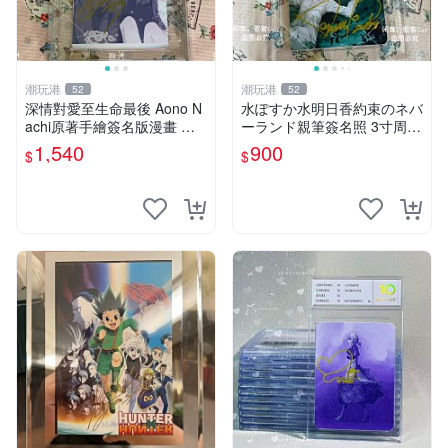
潮玩港
潮玩港
52
52
深情對愛至生命最後 Aono N
水ぽすか水明日香約束のネバ
achi原著手繪簽名版漫畫 親
ーランド親筆簽名照 3寸周邊
筆簽名限定收藏 命終不渝之
照片 面簽正品 簽名照周邊
1,540
900
$
$
戀情 漫畫珍藏品