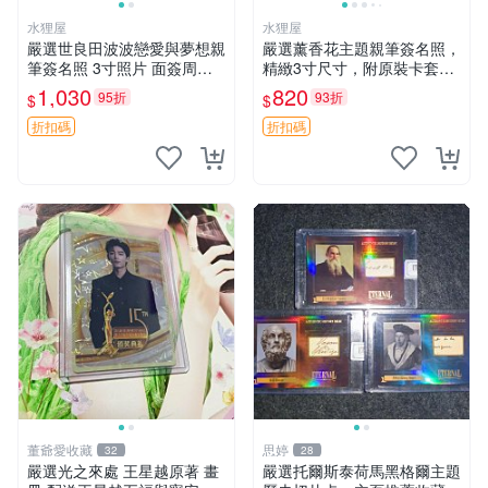
水狸屋
水狸屋
嚴選世良田波波戀愛與夢想親
嚴選薰香花主題親筆簽名照，
筆簽名照 3寸照片 面簽周邊
精緻3寸尺寸，附原裝卡套。
照片卡磚
收藏級品相，值得珍藏。 薰
1,030
820
95折
93折
$
$
香花 花卉 照片
折扣碼
折扣碼
董爺愛收藏
思婷
32
28
嚴選光之來處 王星越原著 畫
嚴選托爾斯泰荷馬黑格爾主題