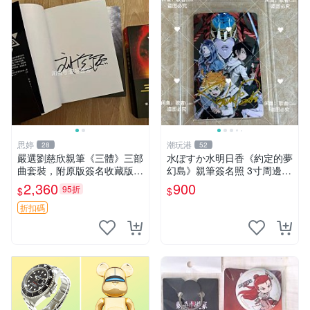
思婷
潮玩港
28
52
嚴選劉慈欣親筆《三體》三部
水ぽすか水明日香《約定的夢
曲套裝，附原版簽名收藏版
幻島》親筆簽名照 3寸周邊照
三體 規格完整 網拍無疑真品
片 簽名真跡 約束のネバーラ
2,360
900
95折
$
$
收藏推薦 《三體》全系列親
ンド 周邊 照片收藏 水明日香
筆簽名版 電影原著珍藏必備
網路握手會簽名周邊 照片
折扣碼
劉慈欣 《三體》