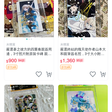
水狸屋
水狸屋
嚴選蒼之彼方的四重奏親簽周
嚴選終結的熾天使作者山本大
邊，3寸照片附原裝卡磚 親簽
和親筆簽名照，3寸大小附原
照 收藏級 影印品 杜蕾斯相紙
裝卡磚 終結的熾天使 簽名照
900
1,360
94折
95折
$
$
質地 限量版 Aokana Four Rh
片 親筆簽名周邊
ythm 藍光紀念照 簽名
折扣碼
折扣碼