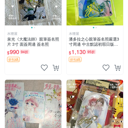
水狸屋
水狸屋
泉光《大魔法師》親筆簽名照
潘多拉之心親筆簽名照嚴選3
片 3寸 面簽周邊 簽名照
寸周邊 中古默認初瑕日版含
原裝卡磚 潘多拉之心 網購 周
990
1,130
94折
95折
$
$
邊 署名照
折扣碼
折扣碼