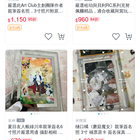
嚴選此Art Club主創團隊作者
嚴選哈珀與貝利RC系列克努
親筆簽名照，3寸照片附原裝
佩爾精品，適合收藏與賞玩 R
卡磚。收藏級面簽照，適合藝
C 玩具 陶瓷
1,150
960
95折
94折
$
$
術愛好者收藏與展示。 3寸
簽名 照片
折扣碼
折扣碼
洛神
水狸屋
19
夏目友人帳綠川幸親筆簽名6
樋口橘《蘑菇魔女》親筆簽名
寸照片嚴選周邊 攝影相框 網
照 3寸 補票原卡 簽名保真 收
路認證 夏目友人帳收藏 簽名
藏推薦 蘑菇魔女 樋口橘 照片