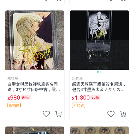
水狸屋
水狸屋
白聖女與黑牧師親筆簽名周
嚴選天崎滉平親筆簽名周邊，
邊，3寸尺寸日版中古，嚴選
包含3寸墨魚太金メダリスト
初瑕默認含原裝卡磚。快速發
照片，附原裝卡磚與專用盒
980
1,300
94折
95折
$
$
貨僅存數量稀少。 和武葉佐
裝，收藏推薦 天崎滉平 紙質
乃 規格 和武はざの 白聖女與
時尚 套裝
折扣碼
折扣碼
黑牧師