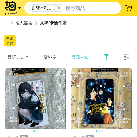
文學/卡漫
登
作家
名人簽名
文學/卡漫作家
全部
分類
最新上架
價格
最高人氣