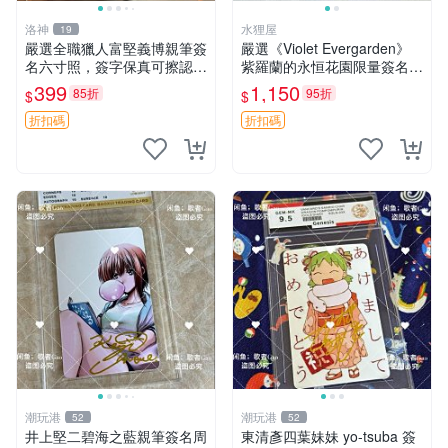
洛神
水狸屋
19
嚴選全職獵人富堅義博親筆簽
嚴選《Violet Evergarden》
名六寸照，簽字保真可擦認，
紫羅蘭的永恒花園限量簽名
全新收藏好物，限量發售 全
卡，3寸帶原裝卡磚 日本中古
399
1,150
85折
95折
$
$
職獵人 富堅義博 簽名照片
收藏推薦 薇爾莉特 曜佳奈 筆
記本
折扣碼
折扣碼
潮玩港
潮玩港
52
52
井上堅二碧海之藍親筆簽名周
東清彥四葉妹妹 yo-tsuba 簽