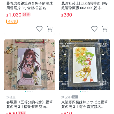
藤卷忠俊親筆簽名黑子的籃球
萬漫社莎士比亞泊雲拌面印簽
周邊照片 3寸含相框 簽名照
嚴選珍藏張 003 009版 非標
簽名真跡 黑籃周邊
新品收藏限量 泊雲拌面 莎士
1,030
330
95折
$
$
比亞 印簽
折扣碼
水狸屋
潮玩港
52
春場蔥《五等分的花嫁》親筆
東清彥四葉妹妹よつばと親筆
簽名照 3寸精裝卡磚 雙面收
簽名照 3寸周邊 真實簽名收
藏相框 親簽限量周邊 收藏推
藏品 相框相紙包裝 よつばと
820
910
93折