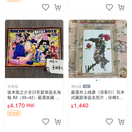
雕徽章 文豪野犬
水狸屋
潮玩港
52
坂本龍之介非日常親筆簽名海
嚴選井上雄彥《浪客行》宮本
報 A3（30×42）嚴選收藏 真
武藏親筆簽名照片，珍稀3英
實面簽國外珍藏 親筆簽名版
寸國外直帶原圖實物 浪客行
4,170
1,440
95折
$
$
非日常收藏海報 坂本龍之介
紙質 簽名 宮本武藏
A3 規格 30x42
折扣碼