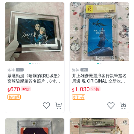
洛神
洛神
19
19
嚴選動漫《哈爾的移動城堡》
井上雄彥嚴選浪客行親筆簽名
宮崎駿親筆簽名照片，6寸含
周邊 現 ORIGINAL 全新收藏
框珍藏版 哈爾的移動城堡 簽
相框附卡磚 尺寸適中 浪客行
670
1,030
92折
95折
$
$
名照 公仔周邊
筆 記念照
折扣碼
折扣碼