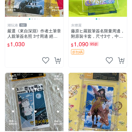
潮玩港
水狸屋
52
嚴選《來自深淵》作者土筆章
藤原ヒ羅親筆簽名限量周邊，
人親筆簽名照 3寸周邊 經典
附原裝卡套，尺寸3寸，中古
卡磚 相片拍賣 深淵 Made in
輕瑕 會長大人 親筆 簽名 周
1,030
1,090
95折
$
$
Abyss 土筆章人 照片
邊 卡套 3寸 中古初瑕
折扣碼