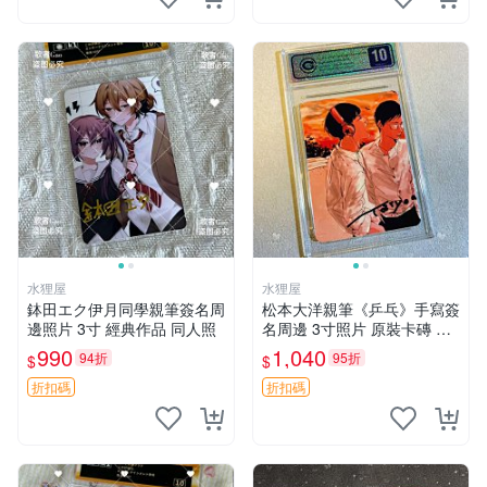
水狸屋
水狸屋
鉢田エク伊月同學親筆簽名周
松本大洋親筆《乒乓》手寫簽
邊照片 3寸 經典作品 同人照
名周邊 3寸照片 原裝卡磚 收
藏好物 乒乓 The Animation
990
1,040
94折
95折
$
$
松本大洋 簽名 周邊 注記：此
商品為作者親筆簽名，附原
折扣碼
折扣碼