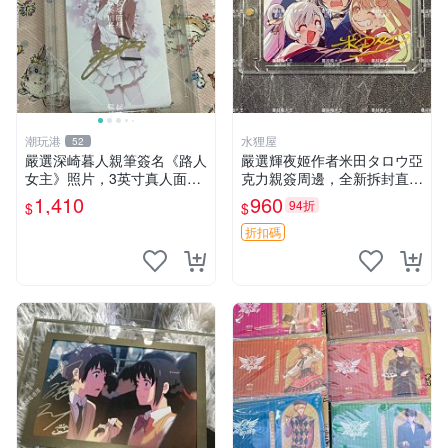
潮玩港
水狸屋
52
嚴選深崎暮人親筆簽名《路人
嚴選輝夜姬作者米田タロウ亞
女主》照片，3英寸真人面簽
克力親簽周邊，全新拆封直送
收藏級別 路人女主 深崎暮人
愛好者，收藏兼送禮皆宜，專
1,410
960
94折
$
$
照片
業包裝防損！限量到貨。 輝
夜姬 米田タロウ 亞克力
折扣碼