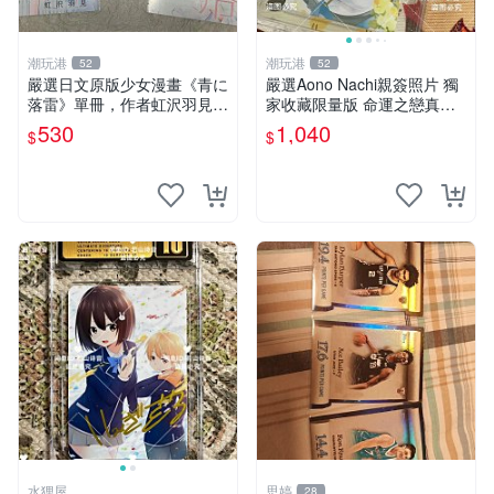
潮玩港
潮玩港
52
52
嚴選日文原版少女漫畫《青に
嚴選Aono Nachi親簽照片 獨
落雷》單冊，作者虹沢羽見精
家收藏限量版 命運之戀真跡
心創作，封面藍玫瑰情侶插畫
簽名 命運之戀 親簽照 愛的告
530
1,040
$
$
唯美動人， STORY 32 及カ
白
ラー41P 精彩內容，品相良
好如新。少女
水狸屋
思婷
28