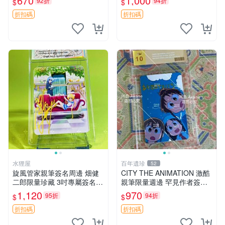
670
1,000
92折
94折
$
$
照 6寸
折扣碼
折扣碼
水狸屋
百年遺珍
52
旋風管家親筆簽名周邊 畑健
CITY THE ANIMATION 激酷
二郎限量珍藏 3吋專屬簽名照
親筆限量週邊 罕見作者簽名
日本正版中古 正規卡磚附送
收藏 現代潮流擺飾 9x9cm 專
1,120
970
95折
94折
$
$
旋風管家 畑健二郎 簽名照
家推薦 國際珍藏款 周邊 照片
周邊 尺寸 收藏品
折扣碼
折扣碼