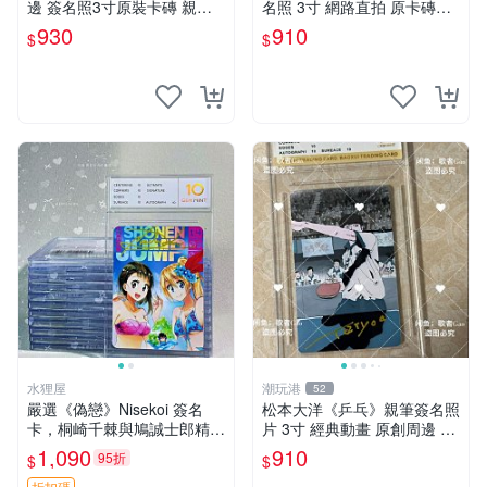
邊 簽名照3寸原裝卡磚 親
名照 3寸 網路直拍 原卡磚包
筆、收藏、簽名照
裝 發行限量 規格精細 收藏推
930
910
$
$
薦 yo-tsuba 簽名照 四葉妹妹
收藏版
水狸屋
潮玩港
52
嚴選《偽戀》Nisekoi 簽名
松本大洋《乒乓》親筆簽名照
卡，桐崎千棘與鳩誠士郎精美
片 3寸 經典動畫 原創周邊 經
周邊，3寸日版中古帶原裝卡
典動漫 周邊收藏 照片卡磚
1,090
910
95折
$
$
磚，國內直郵 偽戀 Nisekoi
折扣碼