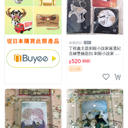
娛樂經紀
21
丁程鑫主題刺殺小說家厳選紀
念鍊墜鑰匙扣 刺殺小說家 丁
程鑫 鍊墜
520
89折
$
折扣碼