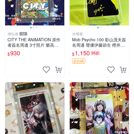
潮玩港
水狸屋
52
CITY THE ANIMATION 原作
Mob Psycho 100 影山茂夫簽
者簽名周邊 3寸照片 樂高卡
名周邊 聲優伊藤節生 樫井孝
磚 自製限量版 nichijou city th
宏真跡 馴良新隆親筆簽名照
930
1,150
95折
$
$
e animation 簽名照 卡
3寸裝幀原盒 中古珍藏 靈幻
新隆 Mob Psycho
折扣碼