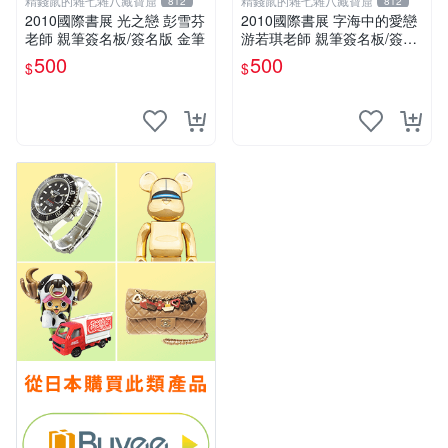
精錢鼠的雜七雜八藏寶窟
精錢鼠的雜七雜八藏寶窟
812
812
2010國際書展 光之戀 彭雪芬
2010國際書展 字海中的愛戀
老師 親筆簽名板/簽名版 金筆
游若琪老師 親筆簽名板/簽名
版 金筆
500
500
$
$