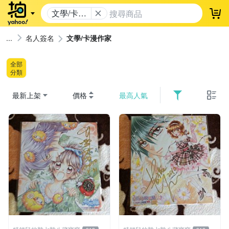
文學/卡漫
登
作家
名人簽名
文學/卡漫作家
全部
分類
最新上架
價格
最高人氣