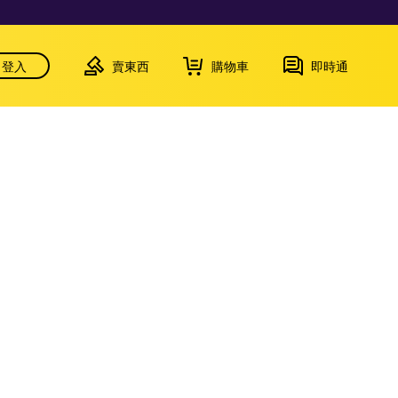
登入
賣東西
購物車
即時通