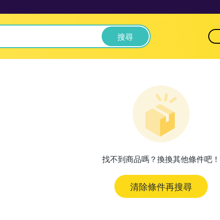
搜尋
找不到商品嗎？換換其他條件吧！
清除條件再搜尋