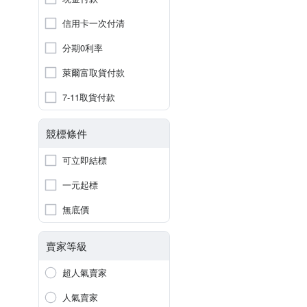
信用卡一次付清
分期0利率
萊爾富取貨付款
7-11取貨付款
競標條件
可立即結標
一元起標
無底價
賣家等級
超人氣賣家
人氣賣家