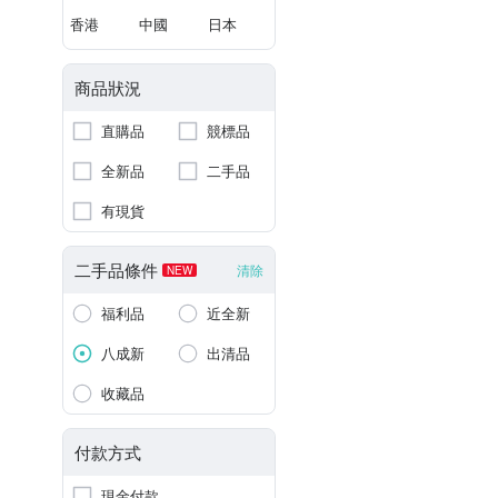
香港
中國
日本
商品狀況
直購品
競標品
全新品
二手品
有現貨
二手品條件
清除
NEW
福利品
近全新
八成新
出清品
收藏品
付款方式
現金付款