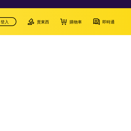
登入
賣東西
購物車
即時通