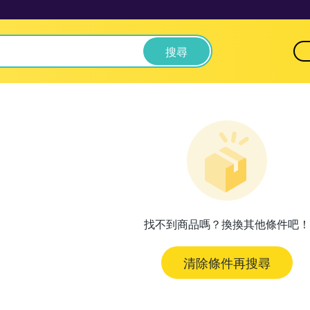
搜尋
找不到商品嗎？換換其他條件吧！
清除條件再搜尋