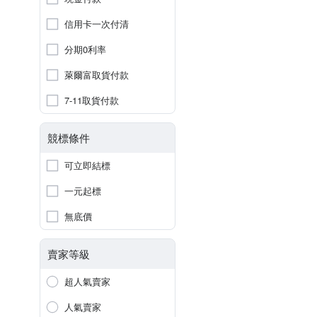
信用卡一次付清
分期0利率
萊爾富取貨付款
7-11取貨付款
競標條件
可立即結標
一元起標
無底價
賣家等級
超人氣賣家
人氣賣家