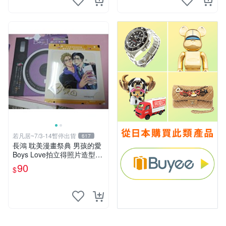
若凡居~7/3-14暫停出貨
617
長鴻 耽美漫畫祭典 男孩的愛
Boys Love拍立得照片造型透
卡 第二彈 不良的津田同學和
90
$
輔導老師.增田關係很差