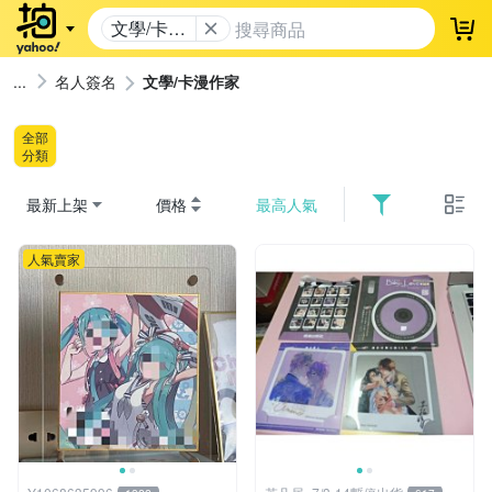
文學/卡漫
登
作家
名人簽名
文學/卡漫作家
全部
分類
最新上架
價格
最高人氣
人氣賣家