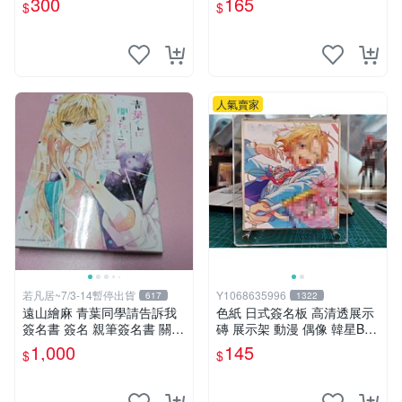
300
165
$
$
簽名板
mm
人氣賣家
若凡居~7/3-14暫停出貨
Y1068635996
617
1322
遠山繪麻 青葉同學請告訴我
色紙 日式簽名板 高清透展示
簽名書 簽名 親筆簽名書 關鍵
磚 展示架 動漫 偶像 韓星BT
字： 四月一日同學命理缺我
S hololive 小號 凹槽122*137
1,000
145
$
$
要你對我xxx 色紙 簽名板
mm