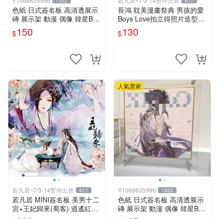
Y1068635996
若凡居~7/3-14暫停出貨
1322
617
色紙 日式簽名板 高清透展示
長鴻 耽美漫畫祭典 男孩的愛
磚 展示架 動漫 偶像 韓星BT
Boys Love拍立得照片造型透
S hololive 中號 凹槽150*150
卡 第二彈 超值星期五的sex +
150
130
$
$
mm
劇毒甜心
人氣賣家
若凡居~7/3-14暫停出貨
Y1068635996
617
1322
若凡居 MINI簽名板 美男十二
色紙 日式簽名板 高清透展示
宮+王妃歸來(蜀客) 逍遙紅塵
磚 展示架 動漫 偶像 韓星BT
&貓君笑豬&何何舞 親筆簽名
S hololive 大號 凹槽182*202