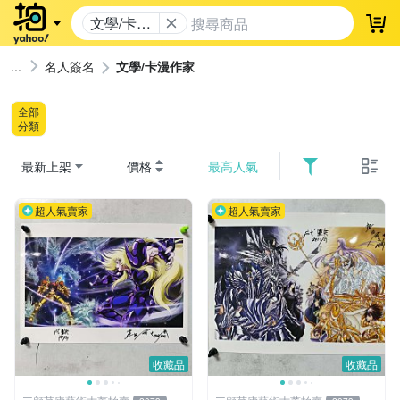
文學/卡漫
登
作家
名人簽名
文學/卡漫作家
全部
分類
最新上架
價格
最高人氣
超人氣賣家
超人氣賣家
收藏品
收藏品