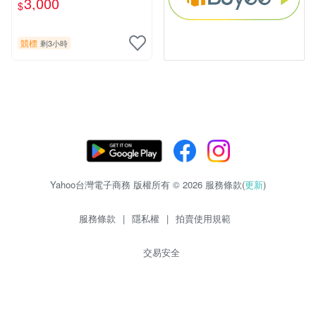
3,000
$
片《聖鬥士星矢》！ 特惠起
標 無底價
競標
剩3小時
Yahoo台灣電子商務 版權所有 © 2026 服務條款(
更新
)
服務條款
|
隱私權
|
拍賣使用規範
交易安全