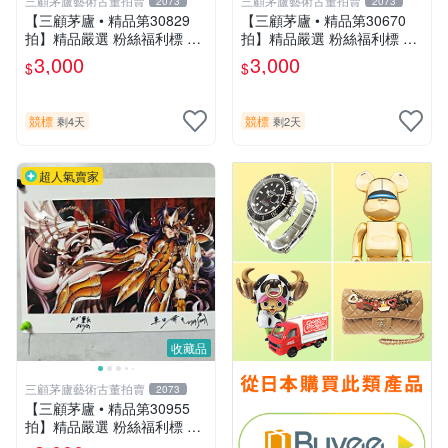
三顧茅廬藝術古董拍賣
三顧茅廬藝術古董拍賣
2073
2073
【三顧茅廬 • 精品第30829
【三顧茅廬 • 精品第30670
拍】精品嚴選 粉絲福利標 日
拍】精品嚴選 粉絲福利標 日
本動漫大師 車田正美簽名照
本動漫大師 車田正美簽名照
3,000
3,000
$
$
片《聖鬥士星矢》！ 特惠起
片《聖鬥士星矢》！ 特惠起
標 無底價
標 無底價
競標
競標
剩4天
剩2天
超人氣賣家
收藏品
三顧茅廬藝術古董拍賣
2073
【三顧茅廬 • 精品第30955
拍】精品嚴選 粉絲福利標 日
本動漫大師 車田正美簽名照