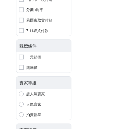
分期0利率
萊爾富取貨付款
7-11取貨付款
競標條件
一元起標
無底價
賣家等級
超人氣賣家
人氣賣家
拍賣新星