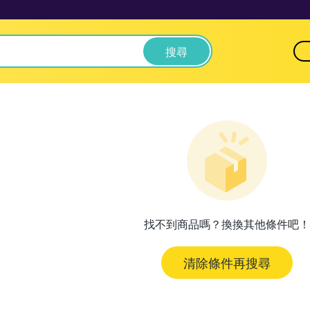
搜尋
找不到商品嗎？換換其他條件吧！
清除條件再搜尋