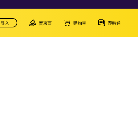
登入
賣東西
購物車
即時通