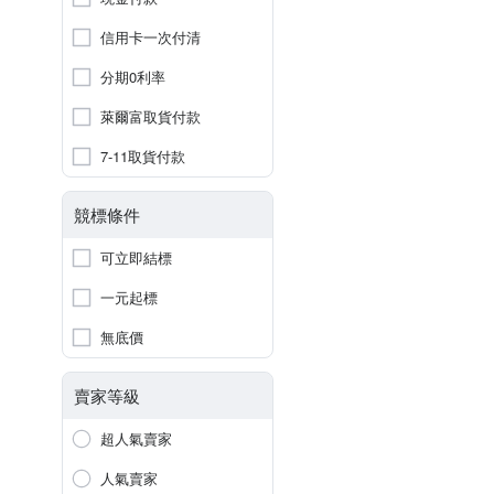
信用卡一次付清
分期0利率
萊爾富取貨付款
7-11取貨付款
競標條件
可立即結標
一元起標
無底價
賣家等級
超人氣賣家
人氣賣家