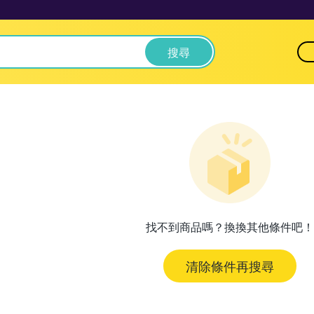
搜尋
找不到商品嗎？換換其他條件吧！
清除條件再搜尋