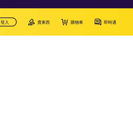
登入
賣東西
購物車
即時通