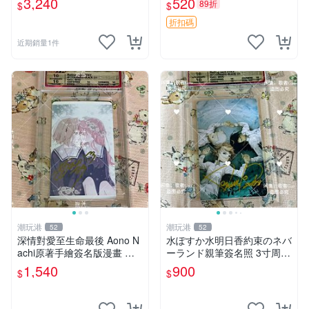
3,240
520
89折
$
$
多年有一句老師最金典名言
「畫一張是一張」圖
折扣碼
近期銷量1件
潮玩港
潮玩港
52
52
深情對愛至生命最後 Aono N
水ぽすか水明日香約束のネバ
achi原著手繪簽名版漫畫 親
ーランド親筆簽名照 3寸周邊
筆簽名限定收藏 命終不渝之
照片 面簽正品 簽名照周邊
1,540
900
$
$
戀情 漫畫珍藏品