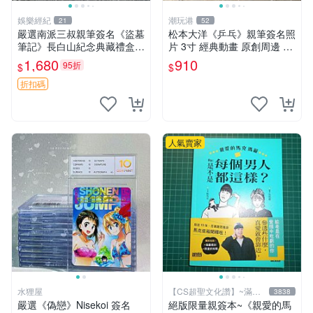
娛樂經紀
潮玩港
21
52
嚴選南派三叔親筆簽名《盜墓
松本大洋《乒乓》親筆簽名照
筆記》長白山紀念典藏禮盒，
片 3寸 經典動畫 原創周邊 經
限量收藏必備 原著小說 定價
典動漫 周邊收藏 照片卡磚
1,680
910
95折
$
$
特別款
折扣碼
人氣賣家
水狸屋
【CS超聖文化讚】~滿千
3838
元送運
嚴選《偽戀》Nisekoi 簽名
絕版限量親簽本~《親愛的馬