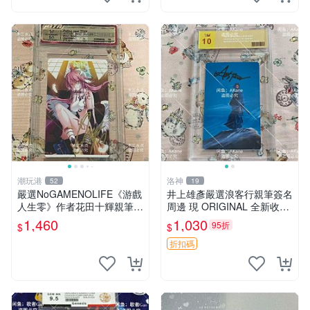
潮玩港
洛神
52
19
嚴選NoGAMENOLIFE《游戲
井上雄彥嚴選浪客行親筆簽名
人生零》作者花田十輝親筆簽
周邊 現 ORIGINAL 全新收藏
名照片，3英寸真品收藏。簽
相框附卡磚 尺寸適中 浪客行
1,460
1,030
95折
$
$
名經典角色周邊推薦收藏。
筆 記念照
游戲人生零 花田十輝 簽名照
折扣碼