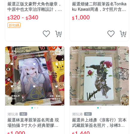
嚴選正版文豪野犬角色徽章，
嚴選畑健二郎親筆簽名Tonika
中原中也太宰治浮雕設計，5
ku Kawaii周邊，3寸照片含原
8mm馬口鐵質吧唧徽章，有
裝卡匣。收藏家直供，保真可
320 -
340
1,000
$
$
$
原袋可對光確認。國谷正品保
靠。 Tonikaku Kawaii 畑健二
障，適合收藏。 中原中也 浮
郎 親筆簽名周
折扣碼
雕徽章 文豪野犬
潮玩港
潮玩港
52
52
嚴選林直孝親筆簽名周邊 現
嚴選井上雄彥《浪客行》宮本
場拍攝 3寸大小 經典塑膠記
武藏親筆簽名照片，珍稀3英
憶周邊收藏推薦 塑料記憶 時
寸國外直帶原圖實物 浪客行
1,000
1,440