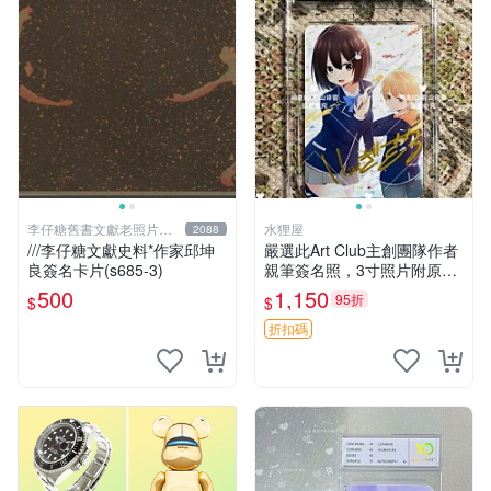
李仔糖舊書文獻老照片名
水狸屋
2088
人收藏館
///李仔糖文獻史料*作家邱坤
嚴選此Art Club主創團隊作者
良簽名卡片(s685-3)
親筆簽名照，3寸照片附原裝
卡磚。收藏級面簽照，適合藝
500
1,150
95折
$
$
術愛好者收藏與展示。 3寸
簽名 照片
折扣碼