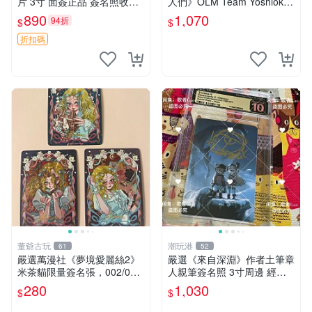
片 3寸 面簽正品 簽名照收藏
人們》OLM Team Yoshioka
推薦 電腦 動畫 原創漫畫
親簽照 限量珍藏 3寸照片 收
890
1,070
94折
$
$
藏佳品 地下城 OLML Yoshio
ka
折扣碼
董爺古玩
潮玩港
61
52
嚴選萬漫社《夢境愛麗絲2》
嚴選《來自深淵》作者土筆章
米茶貓限量簽名張，002/003
人親筆簽名照 3寸周邊 經典
珍藏版，首賣難得機會 夢境
卡磚 相片拍賣 深淵 Made in
280
1,030
$
$
愛麗絲 米茶貓 限量簽名
Abyss 土筆章人 照片