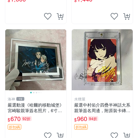
$
$
代典藏 筆跡限量
紙質 簽名 宮本武藏
洛神
水狸屋
19
嚴選動漫《哈爾的移動城堡》
嚴選中村佑介四疊半神話大系
宮崎駿親筆簽名照片，6寸含
親筆簽名周邊，附原裝卡磚
框珍藏版 哈爾的移動城堡 簽
亞克力照片 3寸大小 簽名照
670
960
92折
94折
$
$
名照 公仔周邊
收藏級 周邊商品
折扣碼
折扣碼