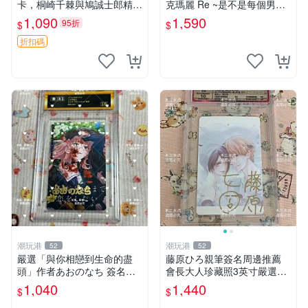
卡，桐崎千棘與鳩誠士郎精美
克瑪麗 Re ~是不是每個男人
周邊，3寸日版中古帶原裝卡
都這樣？（附贈快速通關信
1,090
1,590
95折
$
$
磚，國內直郵 偽戀 Nisekoi
封）》附書腰 歐馬克 吳瑪麗
簽名卡 桐崎千棘
繪三采 書新
折扣碼
潮玩港
潮玩港
52
52
嚴選「與你相戀到生命的盡
藤原ひろ親筆簽名周邊推薦
頭」作者あおのなち 簽名照
會長大人珍藏照3英寸嚴選女
片 3寸原裝卡磚 親筆簽名照
仆紀念品 面簽收藏 會長大人
1,040
1,440
$
$
收藏佳品 周邊限定 照片拍賣
簽名照 女仆照 面簽收藏