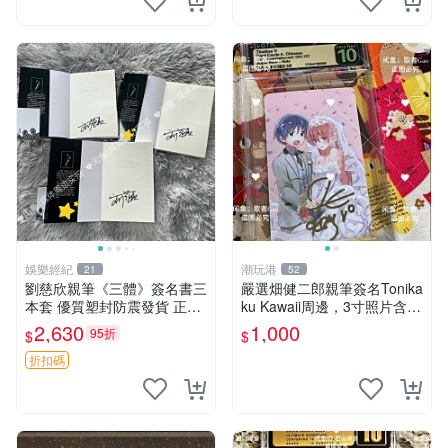
娛樂經紀
潮玩港
21
52
劉慈欣親筆《三體》簽名書三
嚴選畑健二郎親筆簽名Tonika
本套 優質塑封防震發貨 正版
ku Kawaii周邊，3寸照片含原
收藏推薦 三體 經典 科幻小說
裝卡匣。收藏家直供，保真可
2,630
1,000
95折
$
$
靠。 Tonikaku Kawaii 畑健二
郎 親筆簽名周
折扣碼