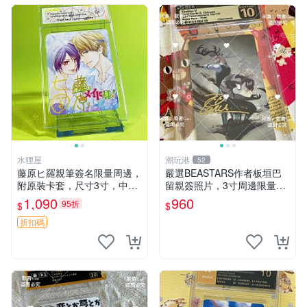
水狸屋
潮玩港
52
藤原ヒ羅親筆簽名限量周邊，
嚴選BEASTARS作者板垣巴
附原裝卡套，尺寸3寸，中古
留親簽照片，3寸周邊限量收
輕瑕 會長大人 親筆 簽名 周
藏 BEASTARS 作者 經典 細
1,090
960
95折
$
$
邊 卡套 3寸 中古初瑕
節收藏
折扣碼