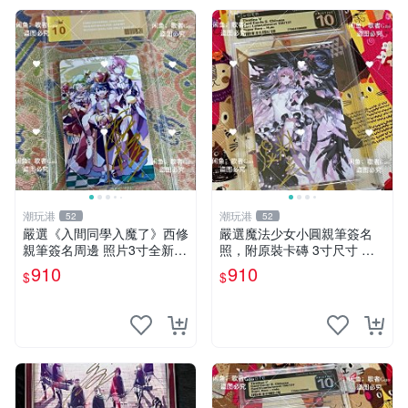
潮玩港
潮玩港
52
52
嚴選《入間同學入魔了》西修
嚴選魔法少女小圓親筆簽名
親筆簽名周邊 照片3寸全新含
照，附原裝卡磚 3寸尺寸 親
卡磚 收藏推薦 鏡像照片 周邊
簽紀念品 小圓周邊 畫集 監督
910
910
$
$
收藏
親筆