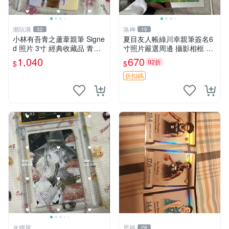
潮玩港
洛神
52
19
小林有吾青之蘆葦親筆 Signe
夏目友人帳綠川幸親筆簽名6
d 照片 3寸 經典收藏品 青之
寸照片嚴選周邊 攝影相框 網
蘆葦限量版 周邊 相框裝裱 青
路認證 夏目友人帳收藏 簽名
1,040
670
92折
$
$
之蘆葦 簽名照 小林有吾
照 6寸
折扣碼
水狸屋
思婷
28