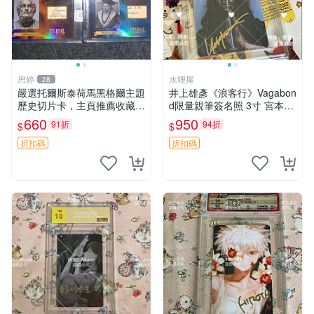
思婷
水狸屋
28
嚴選托爾斯泰荷馬黑格爾主題
井上雄彥《浪客行》Vagabon
歷史切片卡，主頁推薦收藏更
d限量親筆簽名照 3寸 宮本武
多親拆好卡 歷史切片卡 托爾
藏周邊 含原裝卡磚 經典收藏
660
950
91折
94折
$
$
斯泰 荷馬 黑格爾
品
折扣碼
折扣碼