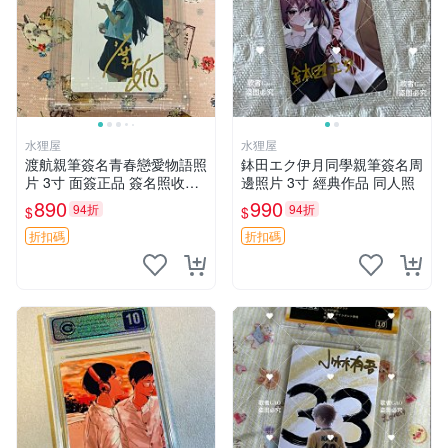
水狸屋
水狸屋
渡航親筆簽名青春戀愛物語照
鉢田エク伊月同學親筆簽名周
片 3寸 面簽正品 簽名照收藏
邊照片 3寸 經典作品 同人照
推薦 電腦 動畫 原創漫畫
890
990
94折
94折
$
$
折扣碼
折扣碼