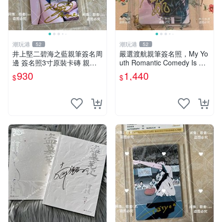
潮玩港
潮玩港
52
52
井上堅二碧海之藍親筆簽名周
嚴選渡航親筆簽名照，My Yo
邊 簽名照3寸原裝卡磚 親
uth Romantic Comedy Is Wr
筆、收藏、簽名照
ong限量收藏版 青春戀愛物語
930
1,440
$
$
原創 漫畫周邊