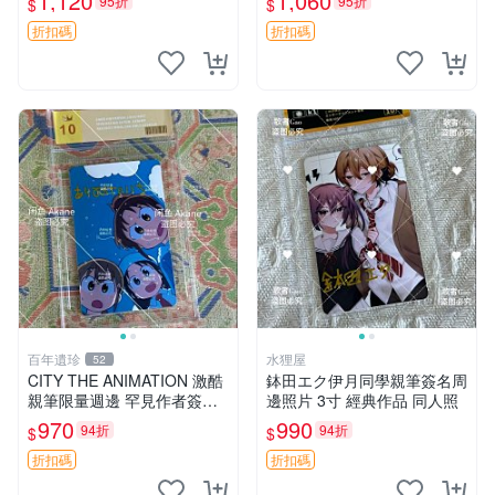
1,120
1,060
95折
95折
$
$
旋風管家 畑健二郎 簽名照
赤紅之瞳 Akame ga Kill 明坂
聰美 簽名
折扣碼
折扣碼
百年遺珍
水狸屋
52
CITY THE ANIMATION 激酷
鉢田エク伊月同學親筆簽名周
親筆限量週邊 罕見作者簽名
邊照片 3寸 經典作品 同人照
收藏 現代潮流擺飾 9x9cm 專
970
990
94折
94折
$
$
家推薦 國際珍藏款 周邊 照片
周邊 尺寸 收藏品
折扣碼
折扣碼