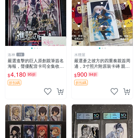
洛神
水狸屋
19
嚴選進擊的巨人原創親筆簽名
嚴選蒼之彼方的四重奏親簽周
海報，聲優配音卡司全集收藏
邊，3寸照片附原裝卡磚 親簽
推薦 艾倫、三笠、阿明、埃
照 收藏級 影印品 杜蕾斯相紙
4,180
900
95折
94折
$
$
爾文巨細靡遺肖像照
質地 限量版 Aokana Four Rh
ythm 藍光紀念照 簽名
折扣碼
折扣碼