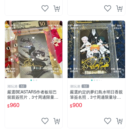
潮玩港
潮玩港
52
52
嚴選BEASTARS作者板垣巴
嚴選約定的夢幻島水明日香親
留親簽照片，3寸周邊限量收
筆簽名照，3寸周邊限量珍藏
藏 BEASTARS 作者 經典 細
紙質佳 附卡磚 約定的夢幻島
960
900
$
$
節收藏
筆記本 名人照