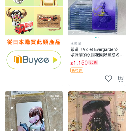
水狸屋
嚴選《Violet Evergarden》
紫羅蘭的永恒花園限量簽名
卡，3寸帶原裝卡磚 日本中古
1,150
95折
$
收藏推薦 薇爾莉特 曜佳奈 筆
記本
折扣碼