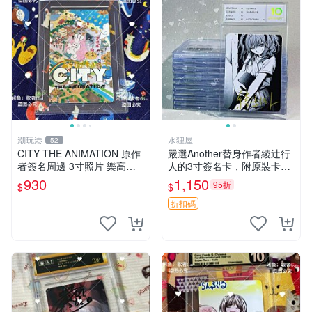
潮玩港
水狸屋
52
CITY THE ANIMATION 原作
嚴選Another替身作者綾辻行
者簽名周邊 3寸照片 樂高卡
人的3寸簽名卡，附原裝卡
磚 自製限量版 nichijou city th
磚。國內直郵快速到貨。 An
930
1,150
95折
$
$
e animation 簽名照 卡
other 替身 綾辻行人 簽名卡
周邊
折扣碼