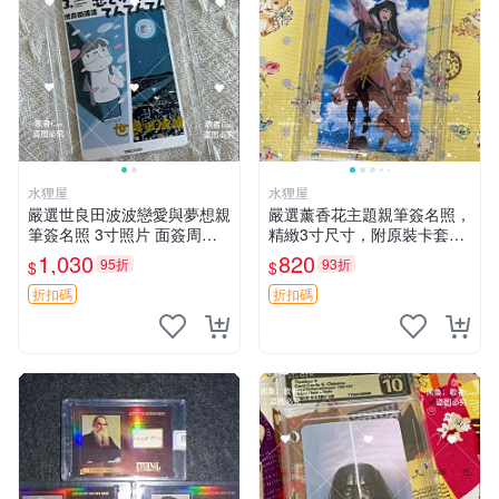
水狸屋
水狸屋
嚴選世良田波波戀愛與夢想親
嚴選薰香花主題親筆簽名照，
筆簽名照 3寸照片 面簽周邊
精緻3寸尺寸，附原裝卡套。
照片卡磚
收藏級品相，值得珍藏。 薰
1,030
820
95折
93折
$
$
香花 花卉 照片
折扣碼
折扣碼