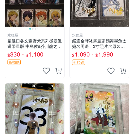
水狸屋
水狸屋
嚴選日谷文豪野犬系列徽章嚴
嚴選金牌冰舞畫家鶴舞墨魚太
選限量版 中島敦&芥川龍之介
簽名周邊，3寸照片含原裝卡
&太宰治&中原中也&國木田獨
磚。收藏自用，面簽確保證
330 -
1,100
1,090 -
1,990
$
$
$
$
步&江戶川亂步&谷崎潤一郎&
實。 冰舞 簽名 周邊
宮澤賢治官方正品 標芥川中
折扣碼
折扣碼
島太宰原