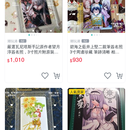
潮玩港
潮玩港
52
52
嚴選瓦尼塔斯手記原作者望月
碧海之藍井上堅二親筆簽名照
淳簽名照，3寸照片附原裝卡
3寸周邊珍藏 筆跡清晰 相框
磚。 簽名保真收藏相框裝裱
精美 碧海之藍 簽名照片 井上
1,010
930
$
$
隨行發送 照片 簽名周邊 望月
堅二 周邊品
淳
人氣賣家