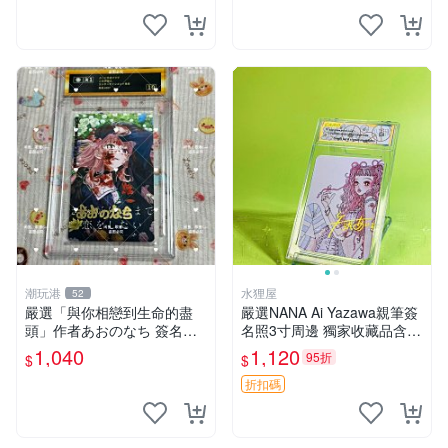
潮玩港
水狸屋
52
嚴選「與你相戀到生命的盡
嚴選NANA Ai Yazawa親筆簽
頭」作者あおのなち 簽名照
名照3寸周邊 獨家收藏品含卡
片 3寸原裝卡磚 親筆簽名照
磚 日版中古 默認初瑕 周邊
1,040
1,120
95折
$
$
收藏佳品 周邊限定 照片拍賣
照片 署名
折扣碼