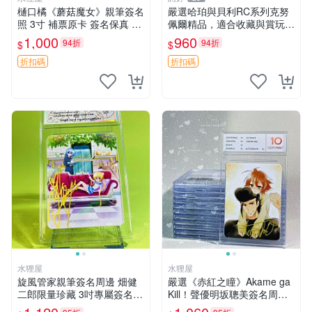
樋口橘《蘑菇魔女》親筆簽名
嚴選哈珀與貝利RC系列克努
照 3寸 補票原卡 簽名保真 收
佩爾精品，適合收藏與賞玩 R
藏推薦 蘑菇魔女 樋口橘 照片
C 玩具 陶瓷
1,000
960
94折
94折
$
$
折扣碼
折扣碼
水狸屋
水狸屋
旋風管家親筆簽名周邊 畑健
嚴選《赤紅之瞳》Akame ga
二郎限量珍藏 3吋專屬簽名照
Kill！聲優明坂聰美簽名周
日本正版中古 正規卡磚附送
邊，3寸帶原裝卡磚 日版中古