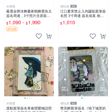
水狸屋
潮玩港
52
嚴選金牌冰舞畫家鶴舞墨魚太
江口夏実禁止入內鼴鼠親筆簽
簽名周邊，3寸照片含原裝卡
名照 3寸周邊 簽名保真 相框
磚。收藏自用，面簽確保證
包裝 禁止入內 麵簽 周邊 親
1,090 -
1,990
1,010
$
$
$
實。 冰舞 簽名 周邊
筆簽名 時尚周邊 原裝卡磚
折扣碼
水狸屋
潮玩港
52
渡航親筆簽名青春戀愛物語照
雙見醉親筆簽名《地下城里的