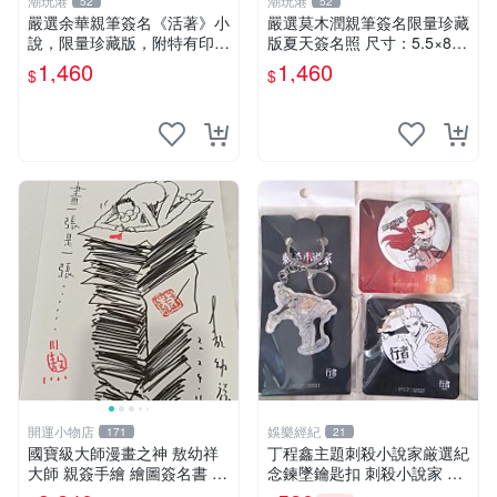
潮玩港
潮玩港
52
52
嚴選余華親筆簽名《活著》小
嚴選莫木潤親筆簽名限量珍藏
說，限量珍藏版，附特有印
版夏天簽名照 尺寸：5.5×8.4
章。 活著 小說 簽名書
公分 附原裝相框 推薦收藏家
1,460
1,460
$
$
必備 《光死去的夏天》《Th
e Summer When Ligh
開運小物店
娛樂經紀
171
21
國寶級大師漫畫之神 敖幼祥
丁程鑫主題刺殺小說家厳選紀
大師 親簽手繪 繪圖簽名書 機
念鍊墜鑰匙扣 刺殺小說家 丁
會難得敖大師一輩子繪圖創作
程鑫 鍊墜