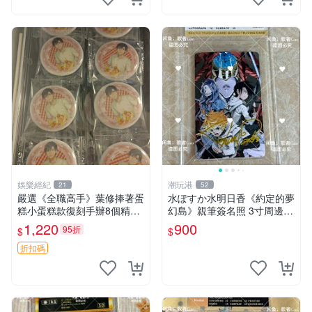
娛樂經紀
潮玩港
21
52
嚴選《全職高手》葉修捧著蛋
水ぽすか水明日香《約定的夢
糕小蛋糕款復刻手辦8個精品
幻島》親筆簽名照 3寸周邊照
收藏 心耀共鳴 葉修 古早蛋糕
片 簽名真跡 約束のネバーラ
1,220
900
95折
$
$
ンド 周邊 照片收藏 水明日香
網路握手會簽名周邊 照片
折扣碼