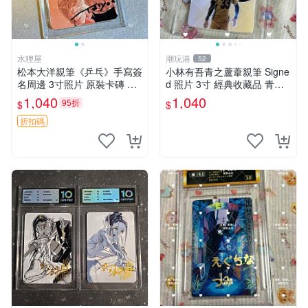
水狸屋
潮玩港
52
松本大洋親筆《乒乓》手寫簽
小林有吾青之蘆葦親筆 Signe
名周邊 3寸照片 原裝卡磚 收
d 照片 3寸 經典收藏品 青之
藏好物 乒乓 The Animation
蘆葦限量版 周邊 相框裝裱 青
1,040
1,040
95折
$
$
松本大洋 簽名 周邊 注記：此
之蘆葦 簽名照 小林有吾
商品為作者親筆簽名，附原
折扣碼