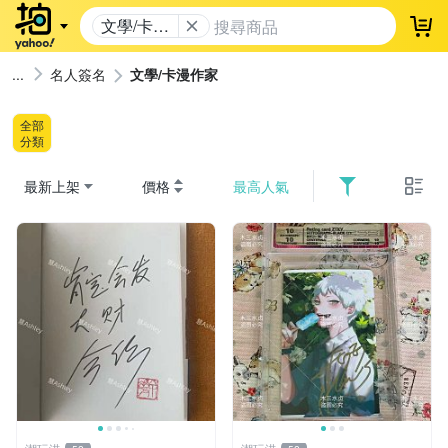
文學/卡漫
登
作家
名人簽名
文學/卡漫作家
全部
分類
最新上架
價格
最高人氣