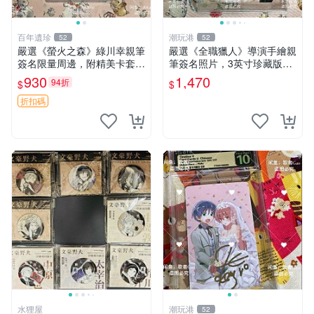
百年遺珍
潮玩港
52
52
嚴選《螢火之森》綠川幸親筆
嚴選《全職獵人》導演手繪親
簽名限量周邊，附精美卡套收
筆簽名照片，3英寸珍藏版周
藏 螢火之森 親筆簽名 周邊收
邊 HUNTER×HUNTER 罕見
930
1,470
94折
$
$
藏
收藏 親筆簽名周邊 尤利
折扣碼
水狸屋
潮玩港
52