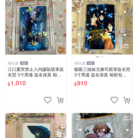
潮玩港
潮玩港
52
52
江口夏実禁止入內鼴鼠親筆簽
貓眼三姐妹北條司親筆簽名照
名照 3寸周邊 簽名保真 相框
3寸周邊 簽名保真 相框包裝
包裝 禁止入內 麵簽 周邊 親
貓眼三姐妹 北條司 周邊 貓眼
1,010
910
$
$
筆簽名 時尚周邊 原裝卡磚
三姐妹 簽名照 包裝相框