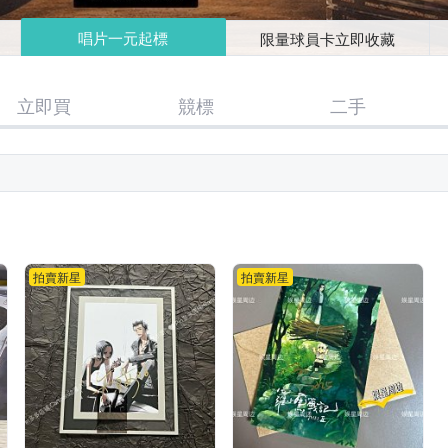
唱片一元起標
限量球員卡立即收藏
立即買
競標
二手
拍賣新星
拍賣新星