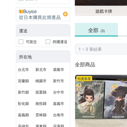
遊戲卡牌
全部
運送
(3)
可面交
跨國運送
1 ~ 3 筆結果
所在地
全部商品
台北市
新北市
基隆市
拍賣新星
宜蘭縣
桃園市
新竹市
新竹縣
苗栗縣
台中市
彰化縣
南投縣
嘉義市
嘉義縣
雲林縣
台南市
高雄市
屏東縣
花蓮縣