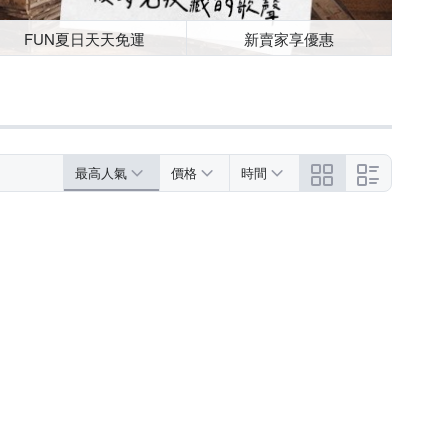
FUN夏日天天免運
新賣家享優惠
最高人氣
價格
時間