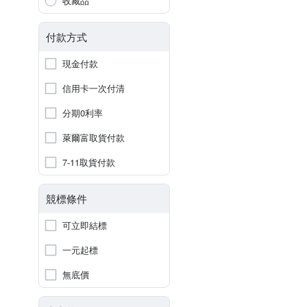
收藏品
付款方式
現金付款
信用卡一次付清
分期0利率
萊爾富取貨付款
7-11取貨付款
競標條件
可立即結標
一元起標
無底價