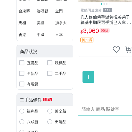
電腦周邊設備
台東縣
澎湖縣
金門
111
凡人修仙傳手辦黃楓谷弟子
筑基中期嚴選手辦已入庫 黃
馬祖
美國
加拿大
楓谷限定 黃楓谷手辦 凡人
3,960
95折
$
修仙傳手辦 韓力 黃楓谷弟
香港
中國
日本
子 筑基中期手辦 黃楓谷限
折扣碼
量版 手辦收藏 凡人修仙
商品狀況
直購品
競標品
全新品
二手品
1
有現貨
二手品條件
NEW
福利品
近全新
八成新
出清品