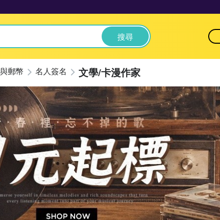
搜尋
文學/卡漫作家
與郵幣
名人簽名