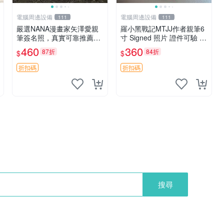
電腦周邊設備
電腦周邊設備
111
111
嚴選NANA漫畫家矢澤愛親
羅小黑戰記MTJJ作者親筆6
筆簽名照，真實可靠推薦收
寸 Signed 照片 證件可驗 媒
藏 簽名活動現場親筆親簽
體友人提供 羅小黑戰記 MT
460
360
87折
84折
$
$
矢澤愛限量作品 信賴保證
JJ 署名 照片 宣傳活動 直營
收藏佳品
店
折扣碼
折扣碼
搜尋