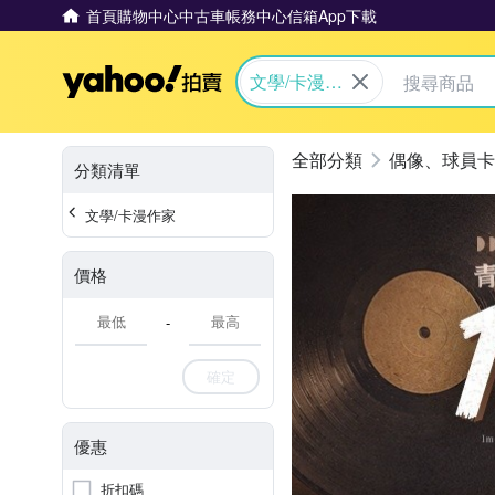
首頁
購物中心
中古車
帳務中心
信箱
App下載
Yahoo拍賣
文學/卡漫作
家
偶像、球員卡
分類清單
文學/卡漫作家
價格
-
確定
優惠
折扣碼