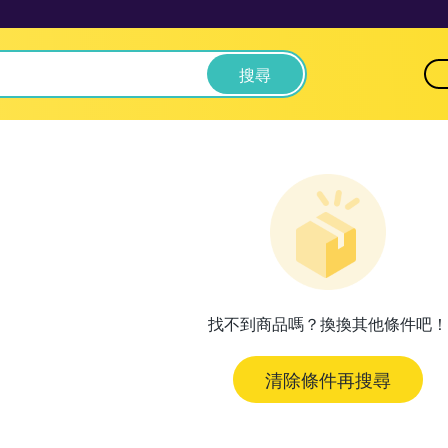
搜尋
找不到商品嗎？換換其他條件吧！
清除條件再搜尋