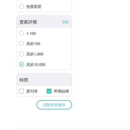
拍賣新星
賣家評價
清除
1-100
高於100
高於1,000
高於10,000
時間
新刊登
即將結標
清除所有條件