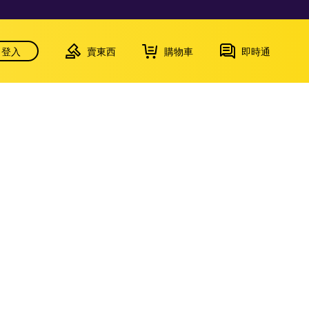
登入
賣東西
購物車
即時通