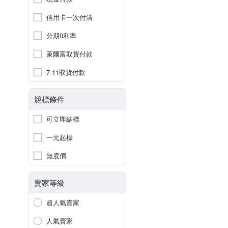
信用卡一次付清
分期0利率
萊爾富取貨付款
7-11取貨付款
競標條件
可立即結標
一元起標
無底價
賣家等級
超人氣賣家
人氣賣家