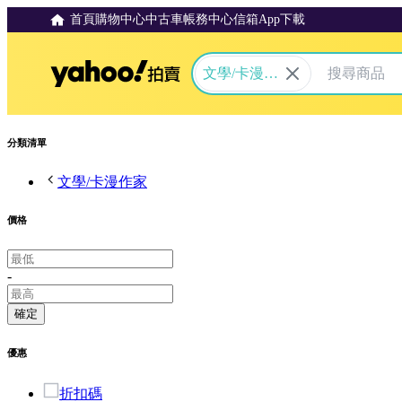
首頁
購物中心
中古車
帳務中心
信箱
App下載
Yahoo拍賣
文學/卡漫作
家
分類清單
文學/卡漫作家
價格
-
確定
優惠
折扣碼