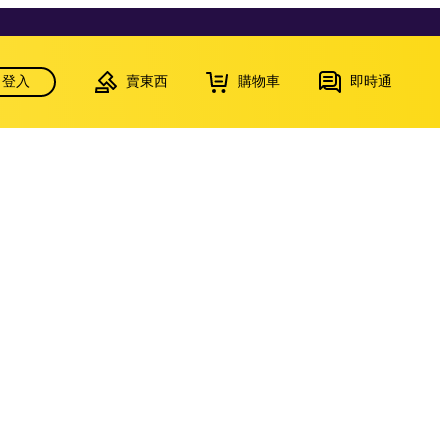
登入
賣東西
購物車
即時通