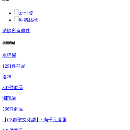
新刊登
即將結標
清除所有條件
相關店鋪
水狸屋
1291件商品
洛神
807件商品
潮玩港
366件商品
【CS超聖文化讚】~滿千元送運