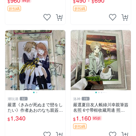
960
490 -
690
94折
$
$
$
收藏 ?誠士郎 情人節限定 精
日本代購購入，真實可信賴
細立牌 藍色監獄 木木卡屋
簽名周邊 6寸大小 日式家庭
折扣碼
折扣碼
教師天野明6寸帶框
潮玩港
洛神
52
19
嚴選《きみが死ぬまで戀をし
嚴選夏目友人帳綠川幸親筆簽
たい》作者あおのなち親簽照
名照 6寸帶框收藏周邊 照片
片，3寸尺寸伴裝相框與卡
特色簽名真跡 漫畫角色珍藏
1,340
1,160
95折
$
$
磚，珍藏推薦 書香、作者簽
夏目友人帳 綠川幸 簽名照
名、收藏家周邊
折扣碼