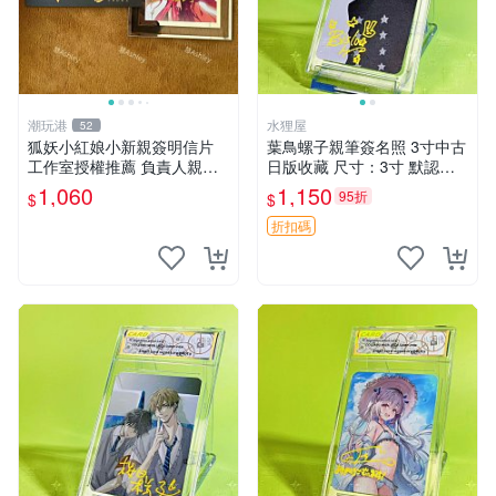
潮玩港
水狸屋
52
狐妖小紅娘小新親簽明信片
葉鳥螺子親筆簽名照 3寸中古
工作室授權推薦 負責人親手
日版收藏 尺寸：3寸 默認初
送上 真實親簽確認 明信片嚴
瑕 樫蘭高校周邊 簽名周邊
1,060
1,150
95折
$
$
選收藏 限量版狐妖小紅娘 小
新人氣角色 作者原創插畫
折扣碼