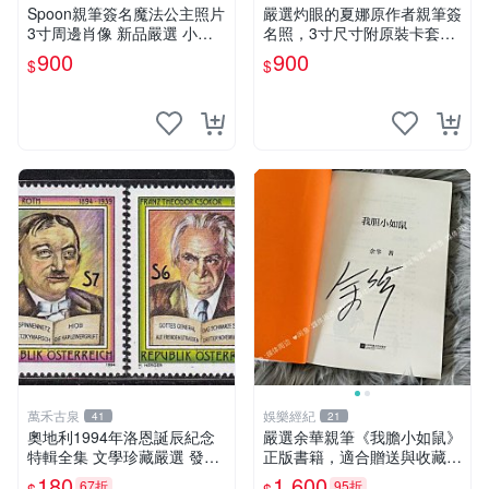
Spoon親筆簽名魔法公主照片
嚴選灼眼的夏娜原作者親筆簽
3寸周邊肖像 新品嚴選 小煩
名照，3寸尺寸附原裝卡套。
惱希婭 紙質相框 時尚擺設 規
收藏家推薦，適合漫迷珍藏。
900
900
$
$
格尺寸 周邊珍藏
3寸 簽名 照片
萬禾古泉
娛樂經紀
41
21
奧地利1994年洛恩誕辰紀念
嚴選余華親筆《我膽小如鼠》
特輯全集 文學珍藏嚴選 發行
正版書籍，適合贈送與收藏，
人首發 典藏版 百年記憶 文學
專業包裝發貨。秦山簽名珍藏
180
1,600
67折
95折