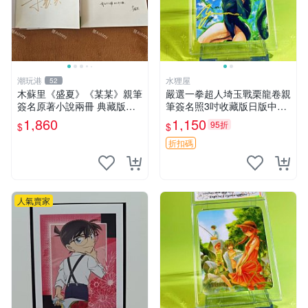
潮玩港
水狸屋
52
木蘇里《盛夏》《某某》親筆
嚴選一拳超人埼玉戰栗龍卷親
簽名原著小說兩冊 典藏版裝
筆簽名照3吋收藏版日版中古
刷邊 盛夏 某某 小說
含原裝卡套 一拳超人 埼玉 戰
1,860
1,150
95折
$
$
栗龍卷 簽名照
折扣碼
人氣賣家