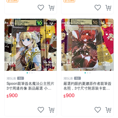
周邊 限量收藏 我被最想擁抱
的男人 櫻日梯子 原
潮玩港
潮玩港
52
52
Spoon親筆簽名魔法公主照片
嚴選灼眼的夏娜原作者親筆簽
3寸周邊肖像 新品嚴選 小煩
名照，3寸尺寸附原裝卡套。
惱希婭 紙質相框 時尚擺設 規
收藏家推薦，適合漫迷珍藏。
900
900
$
$
格尺寸 周邊珍藏
3寸 簽名 照片