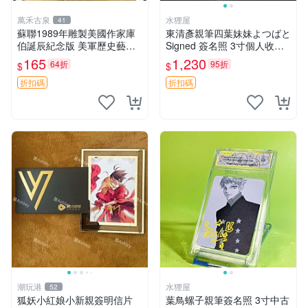
萬禾古泉
水狸屋
41
蘇聯1989年雕製美國作家庫
東清彥親筆四葉妹妹よつばと
伯誕辰紀念版 美軍歷史藝術
Signed 簽名照 3寸個人收藏
品 耶魯出身 庫合作曲家紀念
原裝卡磚附卡磚裝裱 包裝嚴
165
1,230
64折
95折
$
$
收藏嚴選
實 官方授權發貨 貨真無假 四
葉妹妹よつばと 簽名照 財団
折扣碼
折扣碼
法人
潮玩港
水狸屋
52
狐妖小紅娘小新親簽明信片
葉鳥螺子親筆簽名照 3寸中古