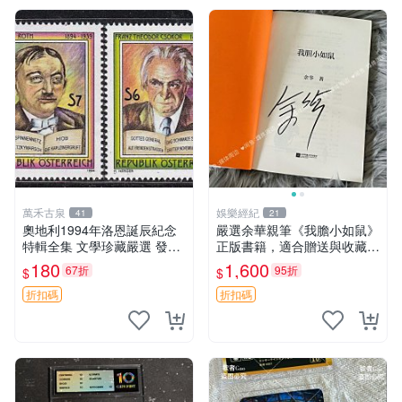
萬禾古泉
娛樂經紀
41
21
奧地利1994年洛恩誕辰紀念
嚴選余華親筆《我膽小如鼠》
特輯全集 文學珍藏嚴選 發行
正版書籍，適合贈送與收藏，
人首發 典藏版 百年記憶 文學
專業包裝發貨。秦山簽名珍藏
180
1,600
67折
95折
$
$
愛好者必備
版 我膽小如鼠 余華 現代文學
折扣碼
折扣碼