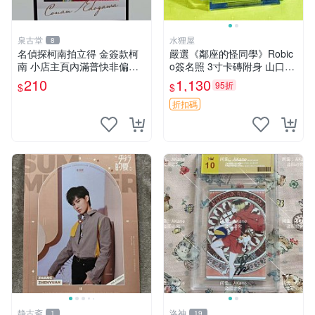
泉古堂
水狸屋
8
名偵探柯南拍立得 金簽款柯
嚴選《鄰座的怪同學》Robic
南 小店主頁內滿普快非偏遠
o簽名照 3寸卡磚附身 山口賢
不滿三十郵＋6-31518
二親筆 中古初瑕收藏品 鄰座
210
1,130
95折
$
$
的怪同學 署名照 點數
折扣碼
静古斋
洛神
1
19