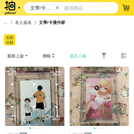
文學/卡漫
登
作家
名人簽名
文學/卡漫作家
全部
分類
最新上架
價格
最高人氣