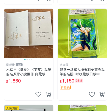
潮玩港
水狸屋
52
木蘇里《盛夏》《某某》親筆
嚴選一拳超人埼玉戰栗龍卷親
簽名原著小說兩冊 典藏版裝
筆簽名照3吋收藏版日版中古
刷邊 盛夏 某某 小說
含原裝卡套 一拳超人 埼玉 戰
1,860
1,150
95折
$
$
栗龍卷 簽名照
折扣碼
人氣賣家