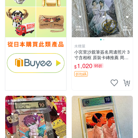
水狸屋
小宮里沙親筆簽名周邊照片 3
寸含相框 原裝卡磚推薦 周邊
照片 相框
1,020
95折
$
折扣碼