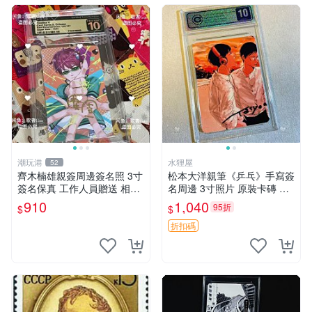
潮玩港
水狸屋
52
齊木楠雄親簽周邊簽名照 3寸
松本大洋親筆《乒乓》手寫簽
簽名保真 工作人員贈送 相框
名周邊 3寸照片 原裝卡磚 收
裱好 齊木楠雄、親簽照片、
藏好物 乒乓 The Animation
910
1,040
95折
$
$
簽名照
松本大洋 簽名 周邊 注記：此
商品為作者親筆簽名，附原
折扣碼