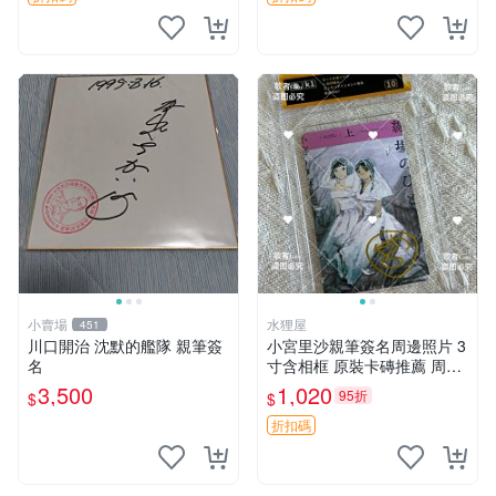
小賣場
水狸屋
451
川口開治 沈默的艦隊 親筆簽
小宮里沙親筆簽名周邊照片 3
名
寸含相框 原裝卡磚推薦 周邊
照片 相框
3,500
1,020
95折
$
$
折扣碼