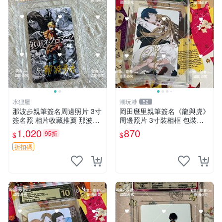
水狸屋
潮玩港
52
那波步親筆簽名周邊照片 3寸
岡田麿里親筆簽名《龍與虎》
簽名照 相片收藏推薦 那波步
周邊照片 3寸裝相框 包裝嚴
極東死靈術士 周邊 照片
密 原裝卡磚附贈 龍與虎 結藏
1,020
870
95折
$
$
版 照片 拍賣品
折扣碼