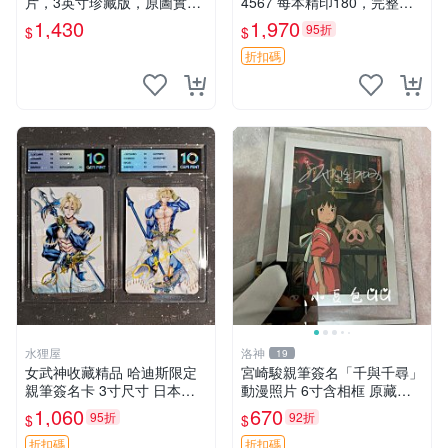
片，3英寸珍藏版，原圖實拍
4567 每本精印180，完整收
超級震撼。親筆、面簽收藏、
藏推薦 告白日、漫畫、特典
1,430
1,970
95折
$
$
國外直運 三好輝 簽名 照片
折扣碼
水狸屋
洛神
19
女武神收藏精品 哈迪斯限定
宮崎駿親筆簽名「千與千尋」
親筆簽名卡 3寸尺寸 日本中
動漫照片 6寸含相框 原藏品
古正品 隨機附泡沫包裝 國際
直賣 千與千尋 簽名照 相片收
1,060
670
95折
92折
$
$
速遞 女武神卡片 哈迪斯簽名
藏
簽名卡周邊
折扣碼
折扣碼