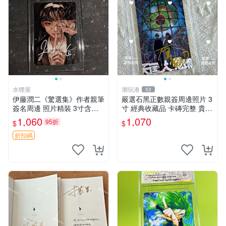
水狸屋
潮玩港
52
伊藤潤二《驚選集》作者親筆
嚴選石黑正數親簽周邊照片 3
簽名周邊 照片精裝 3寸含原
寸 經典收藏品 卡磚完整 貴重
裝卡磚 收藏級紀念照 驚選集
紀念照 周邊收藏 照片
1,060
1,070
95折
$
$
親筆簽名 周邊收藏
折扣碼