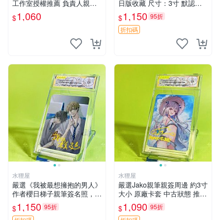
工作室授權推薦 負責人親手
日版收藏 尺寸：3寸 默認初
送上 真實親簽確認 明信片嚴
瑕 樫蘭高校周邊 簽名周邊
1,060
1,150
95折
$
$
選收藏 限量版狐妖小紅娘 小
新人氣角色 作者原創插畫
折扣碼
水狸屋
水狸屋
嚴選《我被最想擁抱的男人》
嚴選Jako親筆親簽周邊 約3寸
作者櫻日梯子親筆簽名照，3
大小 原廠卡套 中古狀態 推薦
寸尺寸日版中古 默認初瑕配
收藏 時光回憶 Jako周邊 貼膜
1,150
1,090
95折
95折
$
$
套原裝卡磚。櫻花限定 簽名
版照
折扣碼
折扣碼