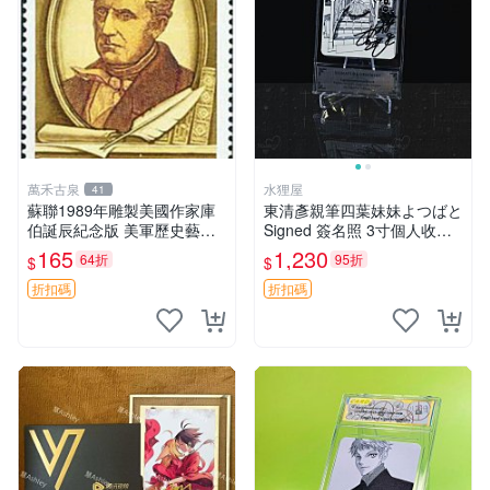
萬禾古泉
水狸屋
41
蘇聯1989年雕製美國作家庫
東清彥親筆四葉妹妹よつばと
伯誕辰紀念版 美軍歷史藝術
Signed 簽名照 3寸個人收藏
品 耶魯出身 庫合作曲家紀念
原裝卡磚附卡磚裝裱 包裝嚴
165
1,230
64折
95折
$
$
收藏嚴選
實 官方授權發貨 貨真無假 四
葉妹妹よつばと 簽名照 財団
折扣碼
折扣碼
法人