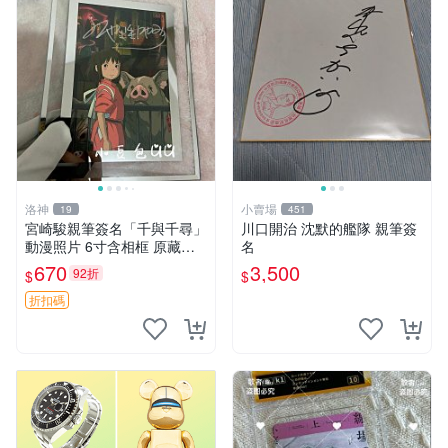
洛神
小賣場
19
451
宮崎駿親筆簽名「千與千尋」
川口開治 沈默的艦隊 親筆簽
動漫照片 6寸含相框 原藏品
名
直賣 千與千尋 簽名照 相片收
670
3,500
92折
$
$
藏
折扣碼