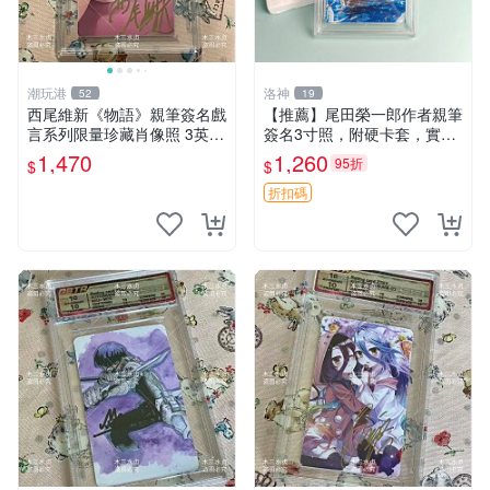
潮玩港
洛神
52
19
西尾維新《物語》親筆簽名戲
【推薦】尾田榮一郎作者親筆
言系列限量珍藏肖像照 3英寸
簽名3寸照，附硬卡套，實拍
收藏家私人典藏 物語系列 親
圖，真粉必收 SignedPhoto
1,470
1,260
95折
$
$
筆簽名 戲言 照片
OnePiece 3inch Cardbride
實拍圖 簽名
折扣碼