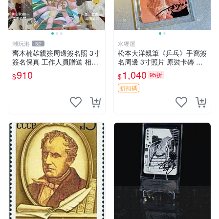
潮玩港
水狸屋
52
齊木楠雄親簽周邊簽名照 3寸
松本大洋親筆《乒乓》手寫簽
簽名保真 工作人員贈送 相框
名周邊 3寸照片 原裝卡磚 收
裱好 齊木楠雄、親簽照片、
藏好物 乒乓 The Animation
910
1,040
95折
$
$
簽名照
松本大洋 簽名 周邊 注記：此
商品為作者親筆簽名，附原
折扣碼