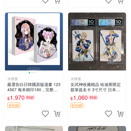
水狸屋
水狸屋
嚴選告白日韓國原版漫畫 123
女武神收藏精品 哈迪斯限定
4567 每本精印180，完整收
親筆簽名卡 3寸尺寸 日本中
藏推薦 告白日、漫畫、特典
古正品 隨機附泡沫包裝 國際
1,970
1,060
95折
95折
$
$
速遞 女武神卡片 哈迪斯簽名
簽名卡周邊
折扣碼
折扣碼