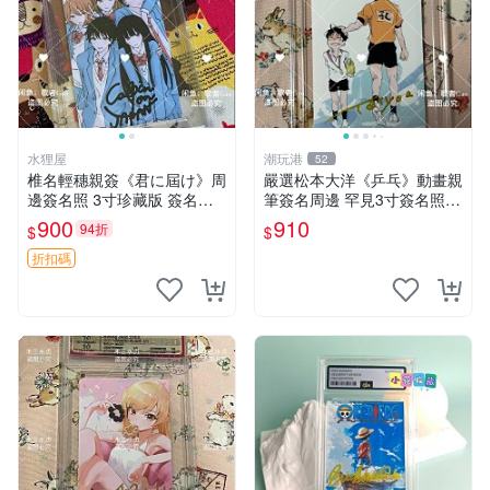
水狸屋
潮玩港
52
椎名輕穗親簽《君に屆け》周
嚴選松本大洋《乒乓》動畫親
邊簽名照 3寸珍藏版 簽名保
筆簽名周邊 罕見3寸簽名照
真 收藏推薦 周邊 照片 現象
卡磚附送 乒乓 動畫 松本大洋
900
910
94折
$
$
法
折扣碼