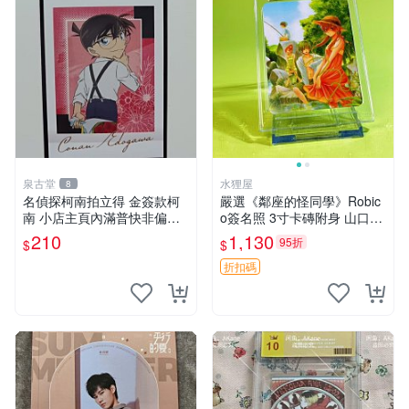
泉古堂
水狸屋
8
名偵探柯南拍立得 金簽款柯
嚴選《鄰座的怪同學》Robic
南 小店主頁內滿普快非偏遠
o簽名照 3寸卡磚附身 山口賢
不滿三十郵＋6-31518
二親筆 中古初瑕收藏品 鄰座
210
1,130
95折
$
$
的怪同學 署名照 點數
折扣碼