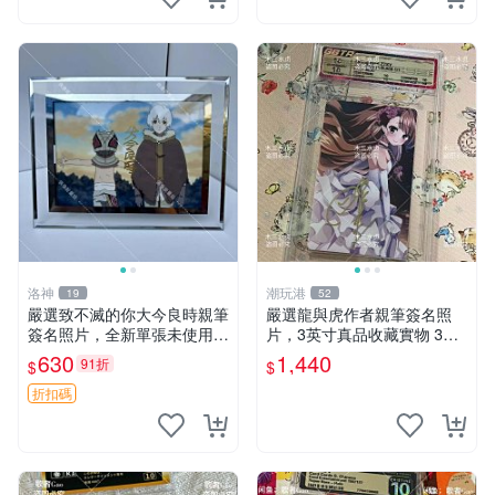
洛神
潮玩港
19
52
嚴選致不滅的你大今良時親筆
嚴選龍與虎作者親筆簽名照
簽名照片，全新單張未使用，
片，3英寸真品收藏實物 3英
附贈精美相框。 致不滅的你
寸 女性 吉祥物
630
1,440
91折
$
$
紙相 憑記號碼 新品 相片收藏
周邊
折扣碼