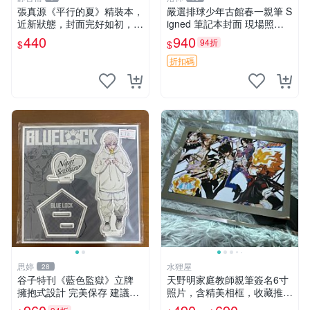
張真源《平行的夏》精裝本，
嚴選排球少年古館春一親筆 S
近新狀態，封面完好如初，內
igned 筆記本封面 現場照片
頁清爽無瑕 平行的夏 畫集 文
收藏品 周邊 限定版 排球小子
440
940
94折
$
$
學
古典漫畫 雙面相框 漫畫周邊
收藏相片
折扣碼
思婷
水狸屋
28
谷子特刊《藍色監獄》立牌
天野明家庭教師親筆簽名6寸
擁抱式設計 完美保存 建議收
照片，含精美相框，收藏推薦
藏 寄拍參考 吳千丈角色 立牌
個人珍藏親筆簽名照，面簽及