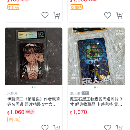
$
$
愛好者必備
版 我膽小如鼠 余華 現代文學
折扣碼
折扣碼
水狸屋
潮玩港
52
伊藤潤二《驚選集》作者親筆
嚴選石黑正數親簽周邊照片 3
簽名周邊 照片精裝 3寸含原
寸 經典收藏品 卡磚完整 貴重
裝卡磚 收藏級紀念照 驚選集
紀念照 周邊收藏 照片
1,060
1,070
95折
$
$
親筆簽名 周邊收藏
折扣碼