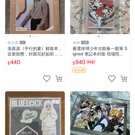
静古斋
洛神
1
19
張真源《平行的夏》精裝本，
嚴選排球少年古館春一親筆 S
近新狀態，封面完好如初，內
igned 筆記本封面 現場照片
頁清爽無瑕 平行的夏 畫集 文
收藏品 周邊 限定版 排球小子
440
940
94折
$
$
學
古典漫畫 雙面相框 漫畫周邊
收藏相片
折扣碼