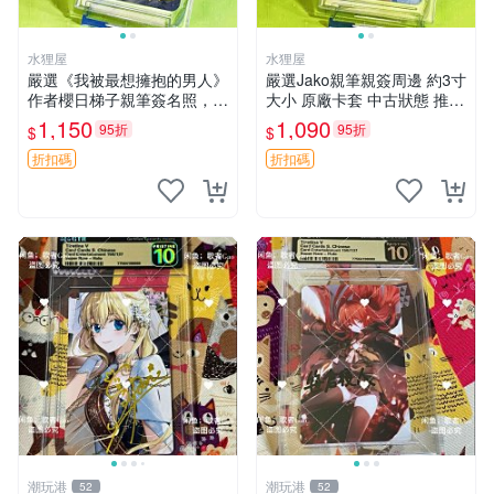
水狸屋
水狸屋
嚴選《我被最想擁抱的男人》
嚴選Jako親筆親簽周邊 約3寸
作者櫻日梯子親筆簽名照，3
大小 原廠卡套 中古狀態 推薦
寸尺寸日版中古 默認初瑕配
收藏 時光回憶 Jako周邊 貼膜
1,150
1,090
95折
95折
$
$
套原裝卡磚。櫻花限定 簽名
版照
周邊 限量收藏 我被最想擁抱
折扣碼
折扣碼
的男人 櫻日梯子 原
潮玩港
潮玩港
52
52