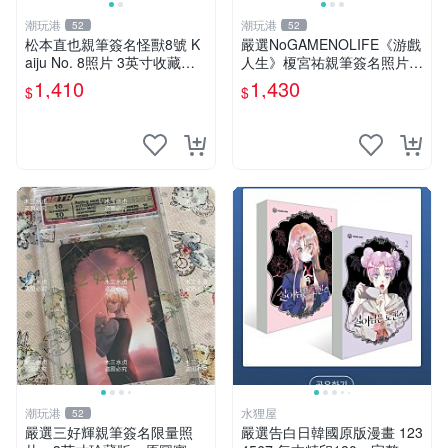
潮玩港
潮玩港
52
52
松本直也親筆簽名怪獸8號 K
嚴選NoGAMENOLIFE《游戲
aiju No. 8照片 3英寸收藏正
人生》榎宮祐親筆簽名照片，
品 國際帶回國 實拍圖 怪獸8
3英寸珍藏版，國外原圖實
1,410
1,430
$
$
號 簽名 照片 雜志周邊
拍。簽名照片、收藏級品相、
面簽收藏家。 游戲人生 榎宮
祐 簽名照
潮玩港
水狸屋
52
嚴選三好輝親筆簽名限量照
嚴選告白日韓國原版漫畫 123