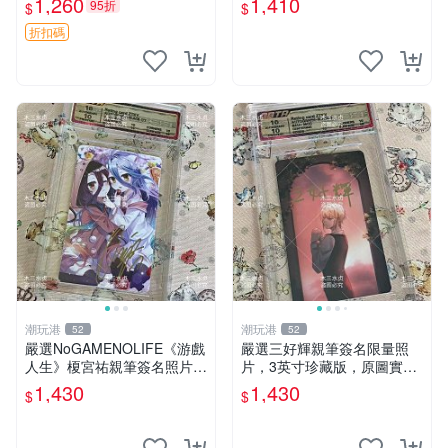
1,260
1,410
95折
$
$
OnePiece 3inch Cardbride
號 簽名 照片 雜志周邊
實拍圖 簽名
折扣碼
潮玩港
潮玩港
52
52
嚴選NoGAMENOLIFE《游戲
嚴選三好輝親筆簽名限量照
人生》榎宮祐親筆簽名照片，
片，3英寸珍藏版，原圖實拍
3英寸珍藏版，國外原圖實
超級震撼。親筆、面簽收藏、
1,430
1,430
$
$
拍。簽名照片、收藏級品相、
國外直運 三好輝 簽名 照片
面簽收藏家。 游戲人生 榎宮
祐 簽名照