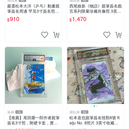
潮玩港
潮玩港
52
52
嚴選松本大洋《乒乓》動畫親
西尾維新《物語》親筆簽名戲
筆簽名周邊 罕見3寸簽名照
言系列限量珍藏肖像照 3英寸
卡磚附送 乒乓 動畫 松本大洋
收藏家私人典藏 物語系列 親
910
1,470
$
$
筆簽名 戲言 照片
洛神
潮玩港
19
52
【推薦】尾田榮一郎作者親筆
松本直也親筆簽名怪獸8號 K
簽名3寸照，附硬卡套，實拍
aiju No. 8照片 3英寸收藏正
圖，真粉必收 SignedPhoto
品 國際帶回國 實拍圖 怪獸8