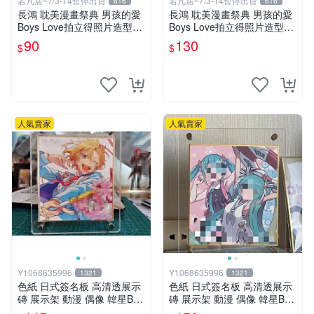
若凡居~7/3-14暫停出貨
若凡居~7/3-14暫停出貨
616
616
長鴻 耽美漫畫祭典 男孩的愛
長鴻 耽美漫畫祭典 男孩的愛
Boys Love拍立得照片造型透
Boys Love拍立得照片造型透
卡 第二彈 不良的津田同學和
卡 第二彈 超值星期五的sex +
90
130
$
$
輔導老師.增田關係很差
劇毒甜心
人氣賣家
人氣賣家
Y1068635996
Y1068635996
1321
1321
色紙 日式簽名板 高清透展示
色紙 日式簽名板 高清透展示
磚 展示架 動漫 偶像 韓星BT
磚 展示架 動漫 偶像 韓星BT
S hololive 小號 凹槽122*137
S hololive 中號 凹槽150*150