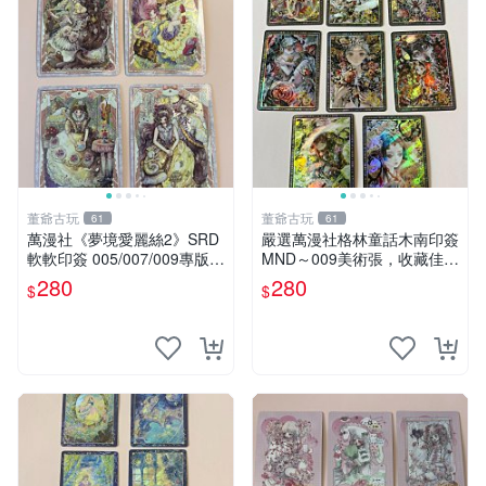
董爺古玩
董爺古玩
61
61
萬漫社《夢境愛麗絲2》SRD
嚴選萬漫社格林童話木南印簽
軟軟印簽 005/007/009專版
MND～009美術張，收藏佳選
收藏推薦 愛麗絲夢想 粉絲收
無疑問 格林童話 印簽 美術張
280
280
$
$
藏 SRD005SRD007SRD009