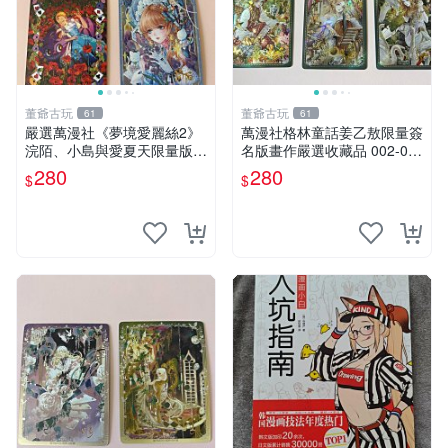
董爺古玩
董爺古玩
61
61
嚴選萬漫社《夢境愛麗絲2》
萬漫社格林童話姜乙敖限量簽
浣陌、小島與愛夏天限量版印
名版畫作嚴選收藏品 002-00
簽張，獨特設計不容錯過 夢
9 官方正版 異色瑕疵限量特
280
280
$
$
境愛麗絲 印簽 訂製相紙
供 姜乙敖 簽 名 版 畫 作