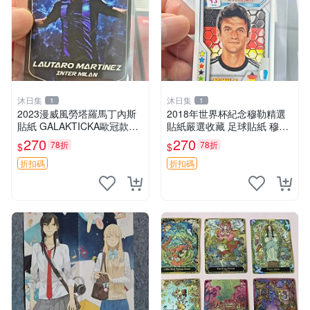
沐日集
沐日集
1
1
2023漫威風勞塔羅馬丁內斯
2018年世界杯紀念穆勒精選
貼紙 GALAKTICKA歐冠款推
貼紙嚴選收藏 足球貼紙 穆勒
薦 勞塔羅漫畫貼紙 劇場版 G
足球貼紙收藏
270
270
78折
78折
$
$
ALAKTICKA漫威貼紙
折扣碼
折扣碼