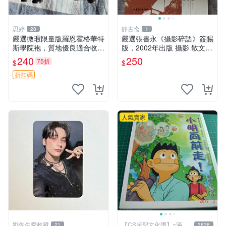
思婷
静古斋
28
1
嚴選微瑕限量版羅恩霍格華特
嚴選張書永《攝影碎語》簽賜
斯學院袍，質地優良適合收藏
版，2002年出版 攝影 散文
霍格華茲 學院袍 哈利波特
作品集
240
250
75折
$
$
折扣碼
人氣賣家
劉先生愛收藏
【CS超聖文化讚】~滿千
21
3838