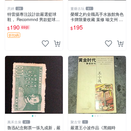
思婷
董爺古玩
28
61
特雷揚專注設計款嚴選籃球
榮耀之約全職高手水族館角色
鞋， Recommnd 男款籃球運
卡牌限量收藏 葉修 喻文州 黃
動裝備，適合潮男穿搭 籃球
少天 王傑希 張佳樂 孫澤楷
190
195
69折
$
$
鞋 籃球服
孫翔 喬一帆 吳羽策 韓文清
蘇沐橙 方銳 高英傑 林敬言
折扣碼
李軒
萬禾古泉
聚古堂
41
1
魯迅紀念郵票一張九成新，嚴
嚴選王小波作品《黑鐵時