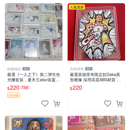
人氣賣家
娛樂經紀
四海尋寶
21
51
嚴選《一人之下》第二彈失色
嚴選莫德里奇限定款Daka異
光柵套裝，夏禾王also張靈玉
形雕像 採用高質ABS材質 聲
王震球諸葛青余貨推薦 失色
光動力顯示 適合收藏家 國際
220
220
73折
$
$
光柵 張楚嵐 王也
足壇巨星 異形造型 限量版 A
BS雕像 收藏推薦
折扣碼