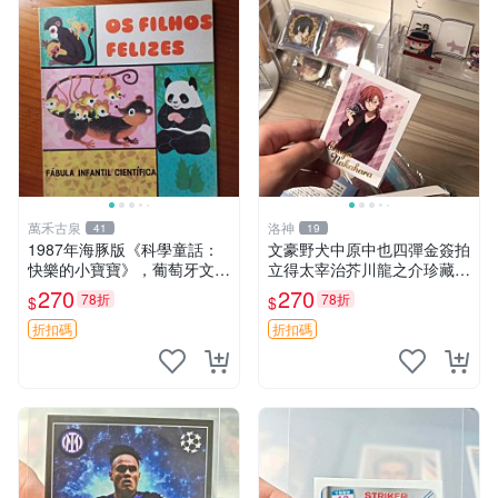
萬禾古泉
洛神
41
19
1987年海豚版《科學童話：
文豪野犬中原中也四彈金簽拍
快樂的小寶寶》，葡萄牙文2
立得太宰治芥川龍之介珍藏版
0開平裝，內頁乾淨整潔，插
已到貨可數購實物精美安心收
270
270
78折
78折
$
$
圖色彩鮮艷，詳述袋鼠、企鵝
藏 中原中也 四彈 拍立得
等動物寶寶成長趣事，嚴選推
折扣碼
折扣碼
薦。科學童話 動物