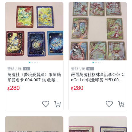
董爺古玩
董爺古玩
61
61
萬漫社《夢境愛麗絲》限量糖
嚴選萬漫社格林童話李亞萍 C
印簽名卡 004-007 張 收藏推
eCe.Lee限量印簽 YPD 009
薦 泰式藝術 魔法少女
精品收藏 格林童話 李亞萍 印
280
280
$
$
簽