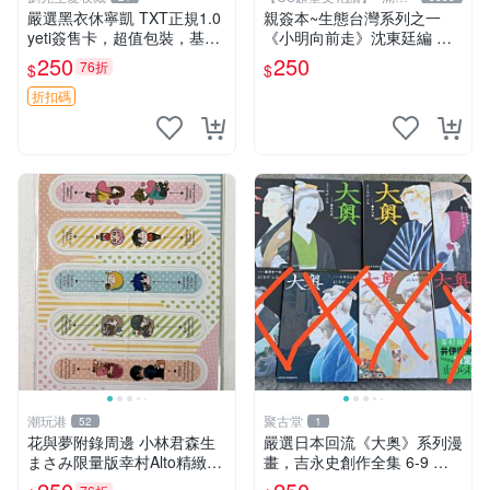
元送運
嚴選黑衣休寧凱 TXT正規1.0
親簽本~生態台灣系列之一
yeti簽售卡，超值包裝，基本
《小明向前走》沈東廷編 東
無瑕，拍下即送花束 簽售卡
廷漫畫工作室 民國92年 大本
250
250
76折
$
$
黑衣 休寧凱
【CS 超聖文化讚】
折扣碼
潮玩港
聚古堂
52
1
花與夢附錄周邊 小林君森生
嚴選日本回流《大奥》系列漫
まさみ限量版幸村Alto精緻公
畫，吉永史創作全集 6-9 卷
仔 伊沢玲手繪幸村阿爾ト收
大奥 吉永史 漫畫卷