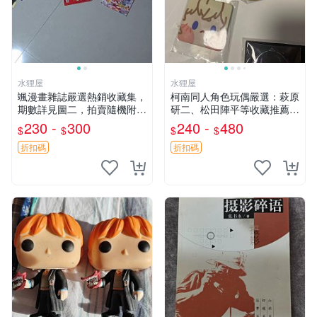
水狸屋
水狸屋
颯漫畫雜誌嚴選熱銷收藏集，
柯南同人角色玩偶嚴選：萩原
期數詳見圖二，拍賣隨機附贈
研二、松田陣平等收藏推薦
精彩漫畫，限同城交易，大量
萩原研二 收藏 松田陣平 玩具
230 -
300
240 -
480
$
$
$
$
優惠請洽購。颯漫 漫畫 雜志
折扣碼
折扣碼