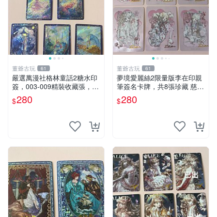
董爺古玩
董爺古玩
61
61
嚴選萬漫社格林童話2糖水印
夢境愛麗絲2限量版李在印親
簽，003-009精裝收藏張，限
筆簽名卡牌，共8張珍藏 慈愛
量推薦 格林童話 糖水印簽 收
李在印夢境愛麗絲2 CLD手繪
280
280
$
$
藏張
原畫收藏 004-008