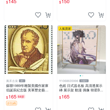
145
150
$
$
mm
mm
人氣賣家
萬禾古泉
Y1068635996
41
1321
蘇聯1989年雕製美國作家庫
色紙 日式簽名板 高清透展示
伯誕辰紀念版 美軍歷史藝術
磚 展示架 動漫 偶像 韓星BT
品 耶魯出身 庫合作曲家紀念
S hololive 大號 凹槽182*202
165
165
64折
$
$
收藏嚴選
mm
折扣碼