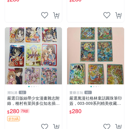
$
$
網拍 漫畫
士比亞 Eric印簽 ECD 004 00
5 008
潮玩港
董爺古玩
52
61
嚴選日版絲帶少女漫畫雜志附
嚴選萬漫社格林童話圓珠筆印
錄，種村有菜與多位知名插畫
簽，003-009系列精美收藏
家作品合集 漫畫、插畫、少
張，限量特供。 格林童話 圓
280
280
79折
$
$
女漫畫
珠筆印簽 收藏品
折扣碼