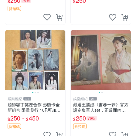
250
250
76折
$
$
藏品 川原泉貓系男子周邊商
品 拂曉的尤娜晨曦公主 Nois
折扣碼
e漫畫主題
娛樂經紀
娛樂經紀
21
21
趙師容丁笑瀅合作 形態卡全
嚴選王麗娜《書卷一夢》官方
新組合 限量發行 10R可加印
設定集單人set，正反面內頁2
現貨25R 形態卡 趙師容 丁笑
張，全新未拆封，限量獨一
250 -
450
250
76折
$
$
$
瀅 印簽
份。次日速遞 邀您收藏 書卷
一夢 王麗娜 官方設定集
折扣碼
折扣碼