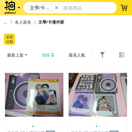
文學/卡漫
登
作家
名人簽名
文學/卡漫作家
全部
分類
最新上架
價格
最高人氣