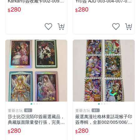
Karkar印簽收藏卡002-009
Y印簽 AJD 003-004-007-009
張，限量珍藏不退不換 愛麗
精美收藏張 格林童話 印簽 收
280
280
$
$
絲夢想 印簽 卡片
藏品
董爺古玩
董爺古玩
61
61
莎士比亞浣陌印簽嚴選藏品，
嚴選萬漫社格林童話花猴子印
典藏版面限量發行張，完美狀
簽專輯，全新002/005/006/0
態適合收藏 莎士比亞、浣
07/009張收藏品，限量販
280
280
$
$
陌、印簽
賣。 花猴子 印簽 收藏