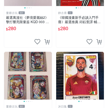
董爺古玩
静古斋
61
1
嚴選萬漫社《夢境愛麗絲2》
《韓國漫畫新手必讀入門手
擊打響亮限量簽 KQD 003 張
冊》嚴選推薦 邱鈺萱譯 輔助
愛麗絲插畫 特別收藏 獨家繪
學習 漫畫初學、韓漫入門 漫
280
280
$
$
本
畫新知 翻譯書籍
董爺古玩
沐日集
61
1