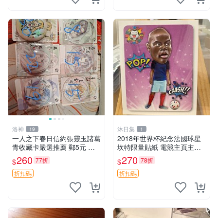
洛神
沐日集
19
1
一人之下春日信約張靈玉諸葛
2018年世界杯紀念法國球星
青收藏卡嚴選推薦 郵5元 滿
坎特限量貼紙 電競主頁主題
拍下不付款等改後再付 一人
推薦 英超 替補席
260
270
77折
78折
$
$
之下 張靈玉 談笑生
折扣碼
折扣碼