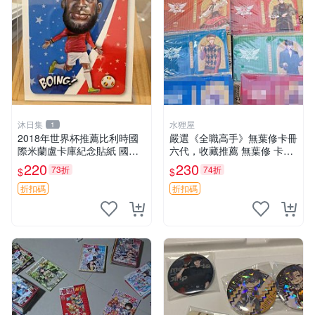
沐日集
水狸屋
1
2018年世界杯推薦比利時國
嚴選《全職高手》無葉修卡冊
際米蘭盧卡庫紀念貼紙 國際
六代，收藏推薦 無葉修 卡冊
足球 網拍紀念品 籤卡庫貼紙
全職高手
220
230
73折
74折
$
$
折扣碼
折扣碼