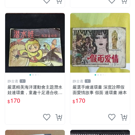
静古斋
静古斋
1
1
嚴選精美海洋運動會主題潛水
嚴選手繪連環畫 深度詮釋假
娃連環畫，童趣十足適合收藏
面愛情故事 假面 連環畫 繪本
海洋運動會 潛水娃 連環畫
170
170
$
$