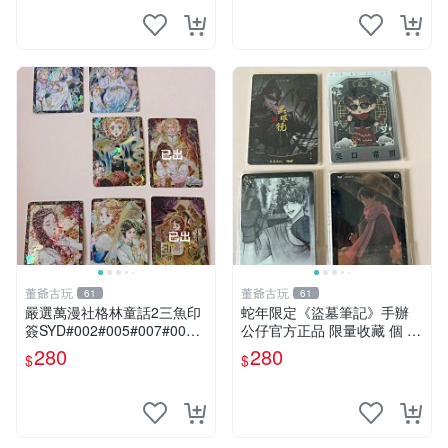
董爺古玩
董爺古玩
61
61
嚴選萬漫社格林童話2三魚印
蛇年限定《盜墓筆記》手辦
簽SYD#002#005#007#00
公仔官方正品 限量收藏 個 古
8，珍藏版畫作，無凡瑕疵限
風 動漫 手辦
280
280
$
$
量套組 格林童話 三魚印簽 貼
紙 畫作