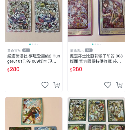
董爺古玩
董爺古玩
61
61
嚴選萬漫社·夢境愛麗絲2 Hun
嚴選莎士比亞花猴子印簽 008
ger0101印簽 009版本 現象
版面 官方限量特供收藏 莎士
卡 售賣中 愛麗絲幻象卡 視覺
比亞花猴子 印簽 版本
280
280
$
$
系 卡牌收藏