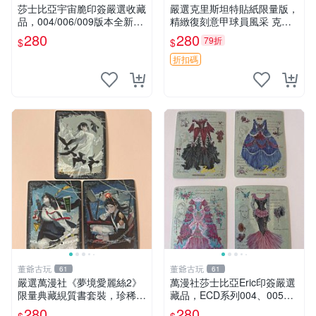
莎士比亞宇宙脆印簽嚴選收藏
嚴選克里斯坦特貼紙限量版，
品，004/006/009版本全新上
精緻復刻意甲球員風采 克里
架 宇宙脆印簽 004 版 楊樹紙
斯坦特 粘土貼紙 冊裝 2023
280
280
79折
$
$
質 薩士比亞特藏 莎士比亞宇
意大利足球明星
宙脆印簽006版 正規紙張手
折扣碼
董爺古玩
董爺古玩
61
61
嚴選萬漫社《夢境愛麗絲2》
萬漫社莎士比亞Eric印簽嚴選
限量典藏絸質書套裝，珍稀無
藏品，ECD系列004、005、
人翻閱原裝印刷 夢境愛麗絲
008版，珍稀狀態推薦收藏 莎
280
280