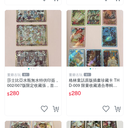
董爺古玩
董爺古玩
61
61
莎士比亞水瓶無水特供印簽，
格林童話原版插畫珍藏卡 TH
002/007版限定收藏張，首版
D-009 限量收藏適合專輯套
珍藏 莎士比亞、水瓶、印簽
購 格林童話 Kunatata 印簽卡
280
280
$
$
片 特色手繪插畫 獨家收藏 T
HD-009 Kunata