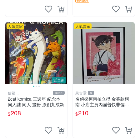
人氣賣家
人氣賣家
近全新
信箱
泉古堂
3966
8
paul600510@yahoo.com.tw
2cat komica 三週年 紀念本
名偵探柯南拍立得 金簽款柯
同人誌 同人 畫冊 原創九成新
南 小店主頁內滿普快非偏遠
不滿三十郵＋6-31518
208
210
$
$