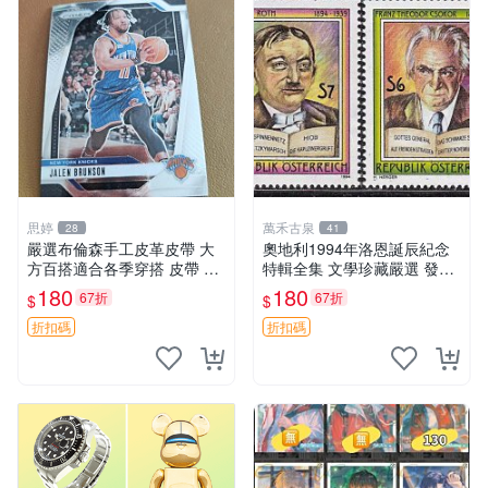
思婷
萬禾古泉
28
41
嚴選布倫森手工皮革皮帶 大
奧地利1994年洛恩誕辰紀念
方百搭適合各季穿搭 皮帶 皮
特輯全集 文學珍藏嚴選 發行
帶 腳踝帶
人首發 典藏版 百年記憶 文學
180
180
67折
67折
$
$
愛好者必備
折扣碼
折扣碼