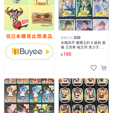
董爺古玩
61
全職高手 榮耀之約 5 啟程 葉
修 王杰希 喻文州 黃少天 周
澤楷 張佳樂 韓文清 蘇沐橙
186
$
四大主角聯誼限量圖書 榮耀
之約 5 圖書 圖像 收藏