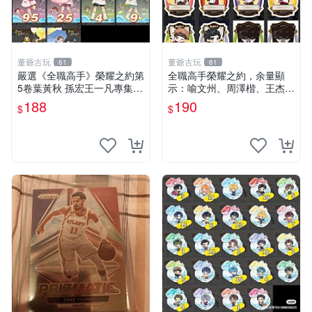
董爺古玩
董爺古玩
61
61
嚴選《全職高手》榮耀之約第
全職高手榮耀之約，余量顯
5卷葉黃秋 孫宏王一凡專集
示：喻文州、周澤楷、王杰
童趣雨季限量版 童趣 雨季 全
希、黃少天、肖時欽、楚雲
188
190
$
$
職高手
秀、蘇沐橙、張佳樂 全職高
手 余量 楊凡