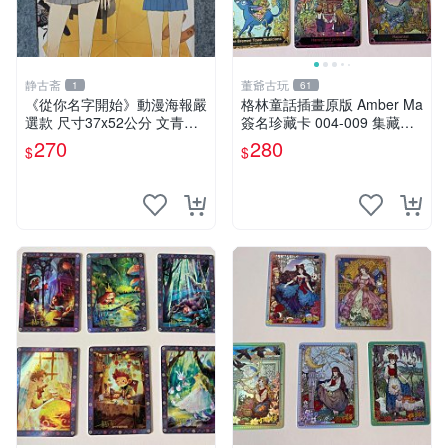
静古斋
董爺古玩
1
61
《從你名字開始》動漫海報嚴
格林童話插畫原版 Amber Ma
選款 尺寸37x52公分 文青必
簽名珍藏卡 004-009 集藏推
收 手繪版 漫畫海報 推薦收藏
薦 格林童話 Amber Ma 印簽
270
280
$
$
名字海報
004-009 卡片 珍貴收藏品