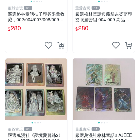
董爺古玩
董爺古玩
61
61
嚴選格林童話柚子印簽限量收
嚴選格林童話典藏貓吉婆婆印
藏，002/004/007/008/009，
簽限量套組 004-009 高品質
精彩圖像永不褪色 格林童話
收藏專用 貓吉婆婆印簽 滿版
280
280
$
$
柚子印 簽
獨家珍藏 印記珍稀品
董爺古玩
董爺古玩
61
61
嚴選萬漫社《夢境愛麗絲2》
嚴選萬漫社格林童話2 AJEEE