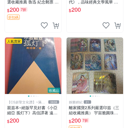
選收藏推薦 魯迅 紀念郵票 收
代》，品味經典文學風華 推
藏 票面
薦 文學迷 收藏
200
200
7折
$
$
折扣碼
人氣賣家
收藏品
【CS超聖文化讚】~滿千
娛樂經紀
3838
21
元送運
親簽本~絕版罕見好書《小亞
離家國寶2系列嚴選印簽（三
細亞 孤灯下》高信譚著 遠景
組收藏推薦） 宇宙脆圓珠筆
出版 民國73年再版【CS超聖
超值套裝 印簽收藏
200
200
7折
$
$
文化讚】
折扣碼