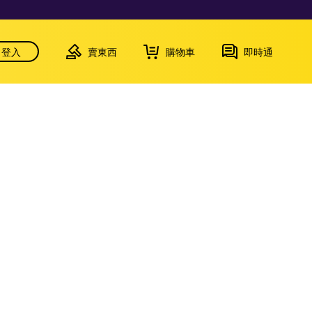
登入
賣東西
購物車
即時通