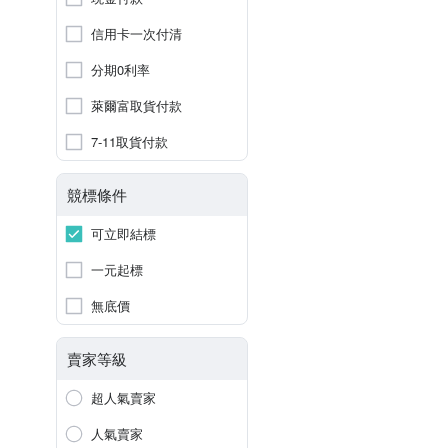
信用卡一次付清
分期0利率
萊爾富取貨付款
7-11取貨付款
競標條件
可立即結標
一元起標
無底價
賣家等級
超人氣賣家
人氣賣家