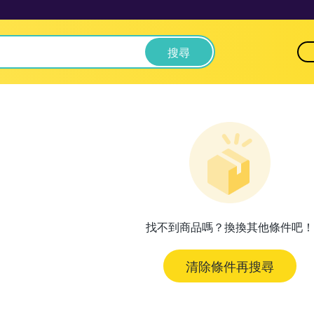
搜尋
找不到商品嗎？換換其他條件吧！
清除條件再搜尋