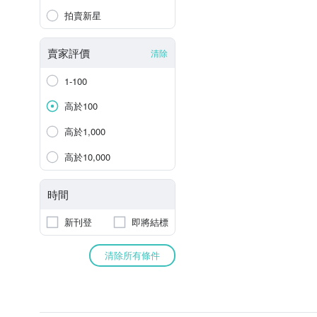
拍賣新星
賣家評價
清除
1-100
高於100
高於1,000
高於10,000
時間
新刊登
即將結標
清除所有條件