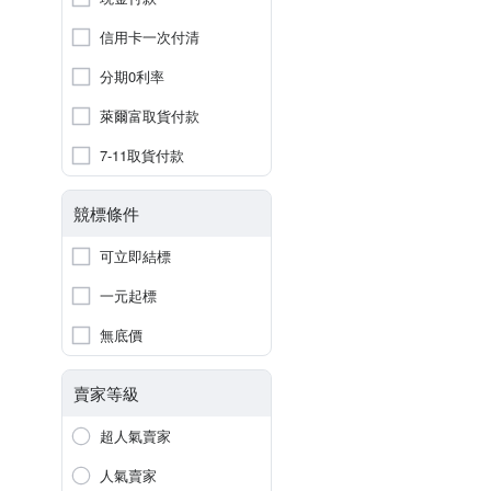
信用卡一次付清
分期0利率
萊爾富取貨付款
7-11取貨付款
競標條件
可立即結標
一元起標
無底價
賣家等級
超人氣賣家
人氣賣家