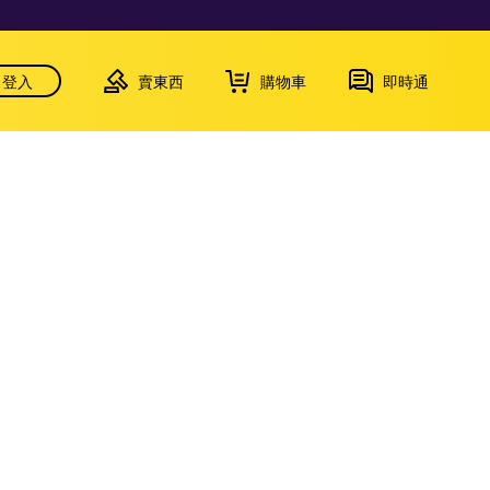
登入
賣東西
購物車
即時通