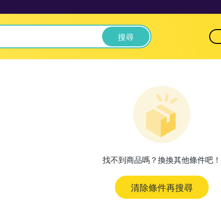
搜尋
找不到商品嗎？換換其他條件吧！
清除條件再搜尋